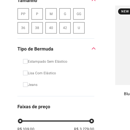
Tamanho
NEW
PP
P
M
G
GG
36
38
40
42
U
Tipo de Bermuda
Estampado Sem Elástico
Lisa Com Elástico
Jeans
Blu
Faixas de preço
R$ 109,00
R$ 3.279,00