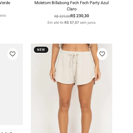
 Verde
Moletom Billabong Fech Fech Party Azul
Claro
uros
R$
230
,
30
R$
329
,
00
Em até
4
x
R$
57
,
57
sem juros
NEW
G
nho