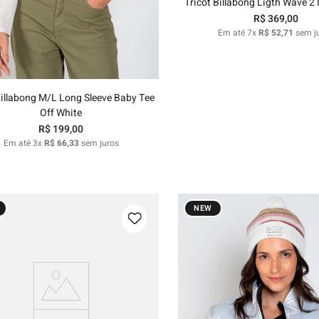
Tricot Billabong Ligth Wave 2 
R$
369
,
00
P
M
G
GG
Em até
7
x
R$
52
,
71
sem j
Adicionar ao carrinho
Billabong M/L Long Sleeve Baby Tee
Off White
R$
199
,
00
Em até
3
x
R$
66
,
33
sem juros
NEW