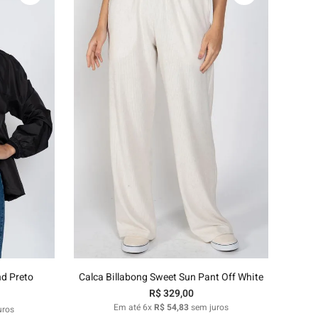
G
P
M
G
GG
nho
Adicionar ao carrinho
nd Preto
Calca Billabong Sweet Sun Pant Off White
R$
329
,
00
Em até
6
x
R$
54
,
83
sem juros
uros