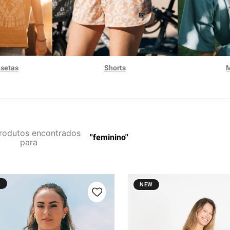
hila
uini
isetas
Shorts
rodutos
feminino
%
NEW