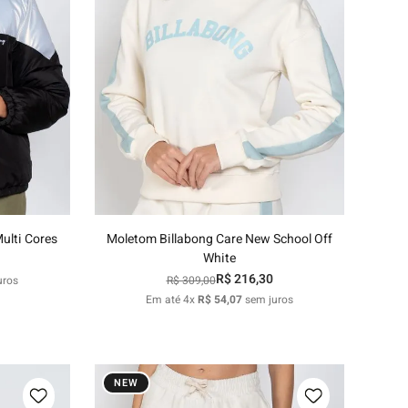
P
M
G
nho
Adicionar ao carrinho
ulti Cores
Moletom Billabong Care New School Off
White
R$
216
,
30
uros
R$
309
,
00
Em até
4
x
R$
54
,
07
sem juros
NEW