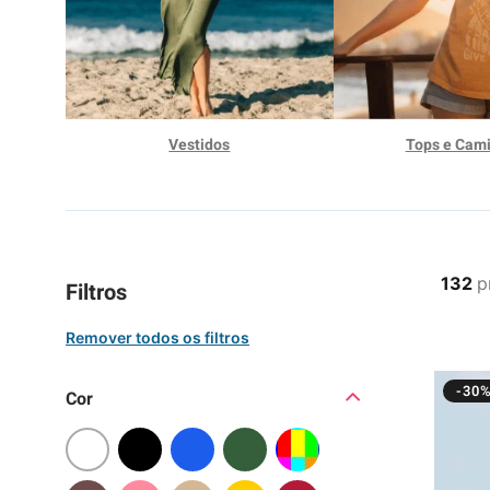
9
º
moc
10
º
biq
Vestidos
Tops e Cam
132
p
Filtros
-30
Cor Filtro