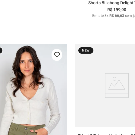
Shorts Billabong Delight
R$
199
,
90
Em até
3
x
R$
66
,
63
sem j
NEW
P
M
G
G
Adicionar ao carri