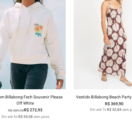
M
G
GG
P
M
G
G
Adicionar ao carrinho
Adicionar ao carri
m Billabong Fech Souvenir Please
Vestido Billabong Beach Party
Off White
R$
369
,
90
R$
272
,
93
Em até
7
x
R$
52
,
84
sem j
R$
389
,
90
Em até
5
x
R$
54
,
58
sem juros