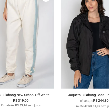
P
M
G
GG
P
M
G
G
Adicionar ao carrinho
Adicionar ao carri
a Billabong New School Off White
Jaqueta Billabong Cant Fi
R$
319
,
00
R$
244
,
30
R$
349
,
00
Em até
6
x
R$
53
,
16
sem juros
Em até
4
x
R$
61
,
07
sem j