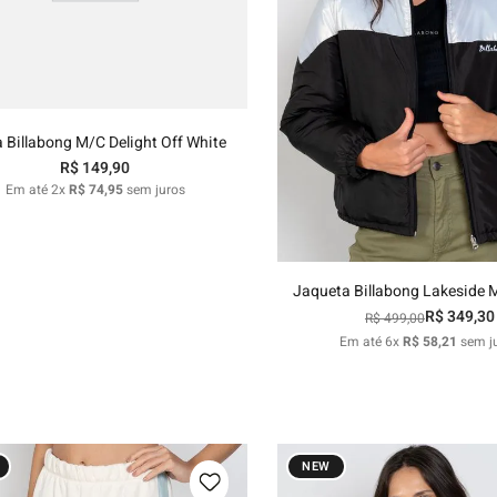
P
M
G
GG
Adicionar ao carrinho
 Billabong M/C Delight Off White
R$
149
,
90
G
GG
Em até
2
x
R$
74
,
95
sem juros
Adicionar ao carri
Jaqueta Billabong Lakeside M
R$
349
,
30
R$
499
,
00
Em até
6
x
R$
58
,
21
sem j
NEW