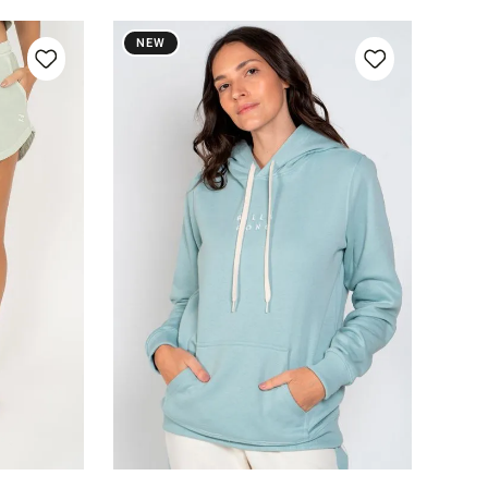
NEW
G
P
M
GG
nho
Adicionar ao carrinho