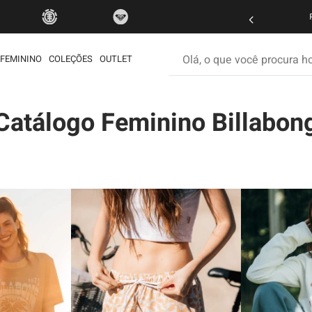
FRETE GRÁTIS
Olá, o que você procura hoje
FEMININO
COLEÇÕES
OUTLET
os mais buscados
Catálogo Feminino Billabon
etom
ata
rdshort
é
iseta
muda
ueta
eira