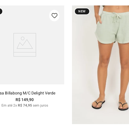
NEW
P
M
G
GG
Adicionar ao carrinho
sa Billabong M/C Delight Verde
R$
149
,
90
P
M
G
G
Em até
2
x
R$
74
,
95
sem juros
Adicionar ao carri