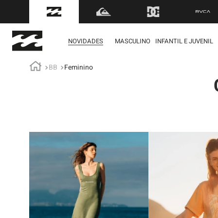
NOVIDADES
MASCULINO
INFANTIL E JUVENIL
BB
Feminino
term
1
º
mol
2
º
reg
3
º
boa
4
º
bon
5
º
cam
6
º
ber
7
º
jaq
8
º
cart