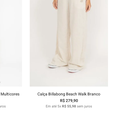
G
P
M
G
GG
nho
Adicionar ao carrinho
 Multicores
Calça Billabong Beach Walk Branco
R$
279
,
90
uros
Em até
5
x
R$
55
,
98
sem juros