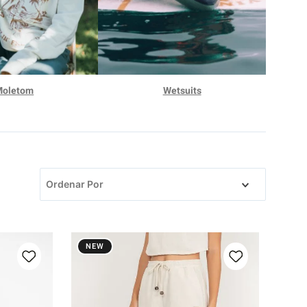
Moletom
Wetsuits
Ordenar Por
NEW