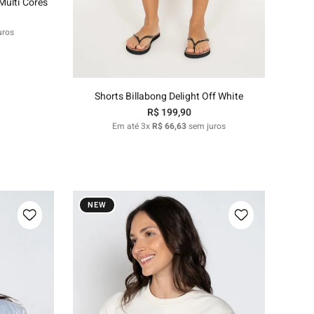
Multi Cores
M
G
GG
uros
Adicionar ao carrinho
Shorts Billabong Delight Off White
R$
199
,
90
Em até
3
x
R$
66
,
63
sem juros
NEW