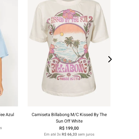
E
P
M
G
GG
o
Adicionar ao carrinho
ee Azul
Camiseta Billabong M/C Kissed By The
Sun Off White
s
R$
199
,
00
Em até
3
x
R$
66
,
33
sem juros