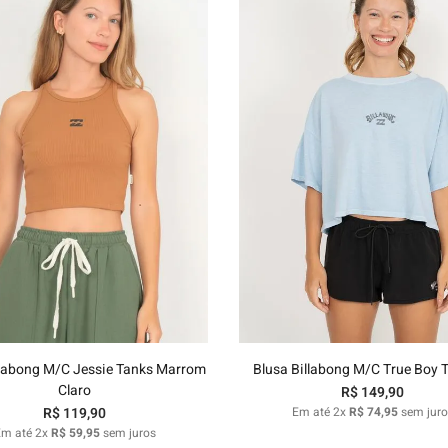
P
M
G
GG
P
M
G
GG
Adicionar ao carrinho
Adicionar ao carrinh
llabong M/C Jessie Tanks Marrom
Blusa Billabong M/C True Boy T
Claro
R$
149
,
90
R$
119
,
90
Em até
2
x
R$
74
,
95
sem juro
Em até
2
x
R$
59
,
95
sem juros