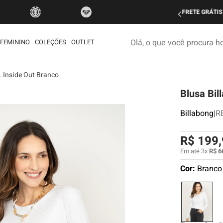
do Brasil nas compras acima de R$ 499 | Consulte as Regras
P
Olá, o que você procura hoje
FEMININO
COLEÇÕES
OUTLET
L Inside Out Branco
os mais buscados
Blusa Bil
etom
ata
Billabong
|
R
é
R$
199
,
rdshort
Em até
3
x
R$
6
iseta
Cor:
Branco
muda
ueta
eira