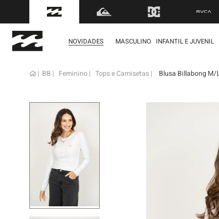
FRETE GRÁTIS
para to
NOVIDADES
MASCULINO
INFANTIL E JUVENIL
BB
Feminino
Tops e Camisetas
Blusa Billabong M/
term
1
º
mol
2
º
reg
3
º
bon
4
º
boa
5
º
cam
6
º
ber
7
º
jaq
8
º
cart