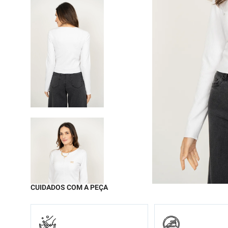
9
º
moc
10
º
chi
CUIDADOS COM A PEÇA