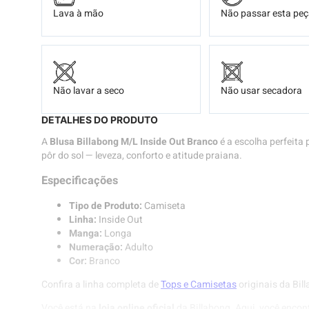
Lava à mão
Não passar esta pe
Não lavar a seco
Não usar secadora
DETALHES DO PRODUTO
A
Blusa Billabong M/L Inside Out Branco
é a escolha perfeita 
pôr do sol — leveza, conforto e atitude praiana.
Especificações
Tipo de Produto:
Camiseta
Linha:
Inside Out
Manga:
Longa
Numeração:
Adulto
Cor:
Branco
Confira a linha completa de
Tops e Camisetas
originais da Bil
Você está na
loja online oficial
da Billabong. Aqui, você encon