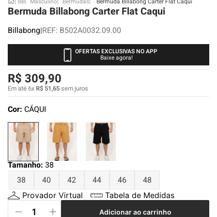
BB
Masculino
Bermudas
Bermuda Billabong Carter Flat Caqui
Bermuda Billabong Carter Flat Caqui
Billabong
|
REF
:
B502A0032.09.00
OFERTAS EXCLUSIVAS NO APP
Baixe agora!
R$
309
,
90
Em até
6
x
R$
51
,
65
sem juros
Cor:
CÁQUI
Tamanho
:
38
38
40
42
44
46
48
Provador Virtual
Tabela de Medidas
Adicionar ao carrinho