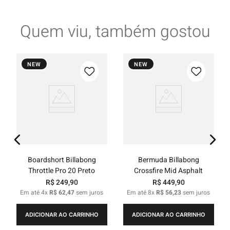
Quem viu, também gostou
NEW
NEW
Boardshort Billabong
Bermuda Billabong
Throttle Pro 20 Preto
Crossfire Mid Asphalt
R$
249
,
90
R$
449
,
90
Em até
4
x
R$
62
,
47
sem juros
Em até
8
x
R$
56
,
23
sem juros
ADICIONAR AO CARRINHO
ADICIONAR AO CARRINHO