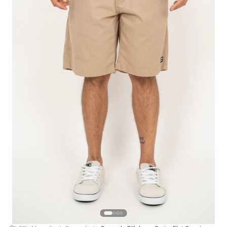
4
º
boardshort
5
º
camiseta
6
º
bermuda
7
º
jaqueta
8
º
carteira
9
º
mochila
10
º
chinelo