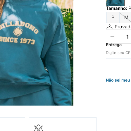
hila
Tamanho
:
uini
P
M
Provado
Não sei meu