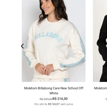
os
P
M
G
GG
Adicionar ao carrinho
Moletom Billabong Care New School Off
Moletom 
White
R$
216
,
30
R$
309
,
00
Em até
4
x
R$
54
,
07
sem juros