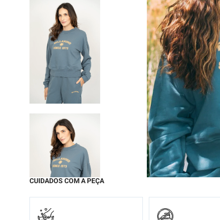
9
º
moc
10
º
biq
CUIDADOS COM A PEÇA