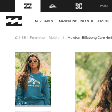
FRETE GRÁTIS
para to
NOVIDADES
MASCULINO
INFANTIL E JUVENIL
BB
Feminino
Moletom
Moletom Billabong Care Her
term
1
º
mol
2
º
reg
3
º
boa
4
º
bon
5
º
cam
6
º
ber
7
º
jaq
8
º
cart