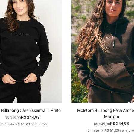
P
M
G
GG
P
M
G
GG
Adicionar ao carrinho
Adicionar ao carrinh
Billabong Care Essential Ii Preto
Moletom Billabong Fech Arche
Marrom
R$
244
,
93
R$
349
,
90
R$
244
,
93
Em até
4
x
R$
61
,
23
sem juros
R$
349
,
90
Em até
4
x
R$
61
,
23
sem juro