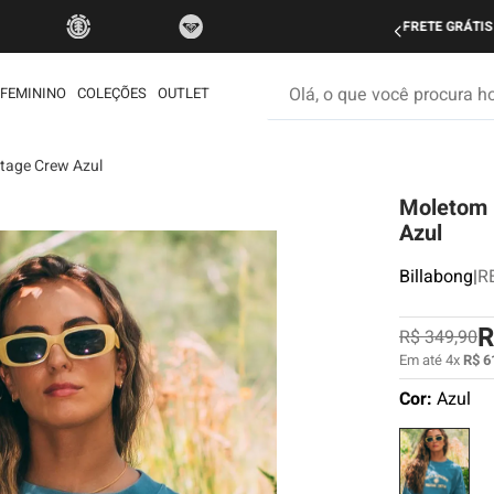
do Brasil nas compras acima de R$ 499 | Consulte as Regras
P
Olá, o que você procura hoje
FEMININO
COLEÇÕES
OUTLET
itage Crew Azul
os mais buscados
Moletom 
etom
Azul
ata
Billabong
|
R
rdshort
é
R
R$
349
,
90
iseta
Em até
4
x
R$
6
Cor:
Azul
muda
ueta
eira