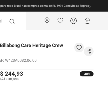
arcele suas compras em
até 10x sem juros!
Aproveite!
?
Billabong Care Heritage Crew
EF
:
W423A0032.06.00
$
244
,
93
-30%
1
,
23
sem juros