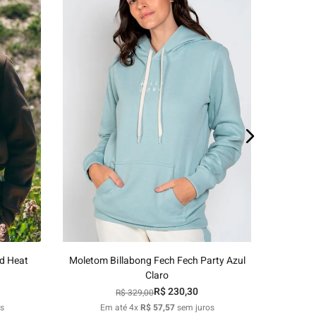
E
P
M
G
GG
o
Adicionar ao carrinho
d Heat
Moletom Billabong Fech Fech Party Azul
Claro
R$
230
,
30
R$
329
,
00
s
Em até
4
x
R$
57
,
57
sem juros