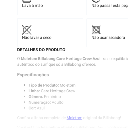
Lava à mão
Não passar esta pe
Não lavar a seco
Não usar secadora
DETALHES DO PRODUTO
O
Moletom Billabong Care Heritage Crew Azul
traz o equilíbri
autêntico do surf que só a Billabong oferece.
Especificações
Tipo de Produto:
Moletom
Linha:
Care Heritage Crew
Gênero:
Feminino
Numeração:
Adulto
Cor:
Azul
Confira a linha completa de
Moletom
original da Billabong!
Você está na
loja online oficial
da Billabong. Aqui, você encon