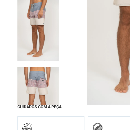
9
º
moc
10
º
chi
CUIDADOS COM A PEÇA