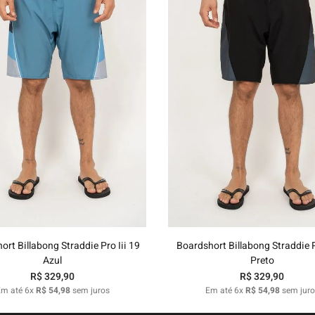
40
42
44
46
48
38
40
42
44
46
Adicionar ao carrinho
Adicionar ao carrinh
ort Billabong Straddie Pro Iii 19
Boardshort Billabong Straddie P
Azul
Preto
R$
329
,
90
R$
329
,
90
Em até
6
x
R$
54
,
98
sem juros
Em até
6
x
R$
54
,
98
sem juro