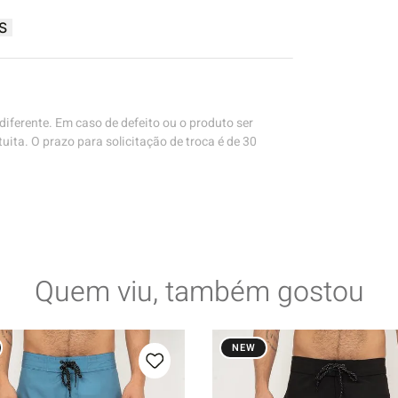
S
iferente. Em caso de defeito ou o produto ser
uita. O prazo para solicitação de troca é de 30
Quem viu, também gostou
NEW