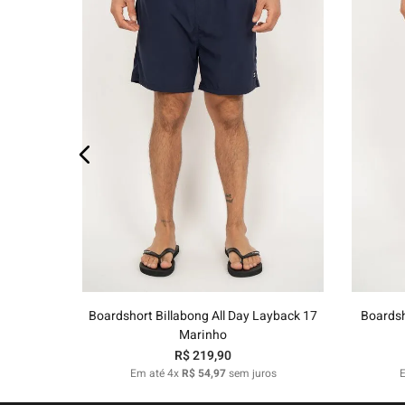
P
M
G
GG
38
Adicionar ao carrinho
Boardshort Billabong All Day Layback 17
Boardsh
Marinho
R$
219
,
90
Em até
4
x
R$
54
,
97
sem juros