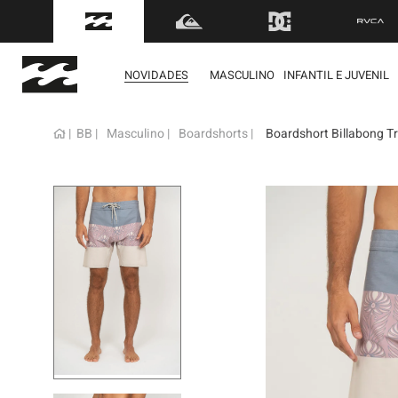
FRETE GRÁTIS
para to
NOVIDADES
MASCULINO
INFANTIL E JUVENIL
BB
Masculino
Boardshorts
Boardshort Billabong T
term
1
º
mol
2
º
reg
3
º
bon
4
º
boa
5
º
cam
6
º
ber
7
º
jaq
8
º
cart