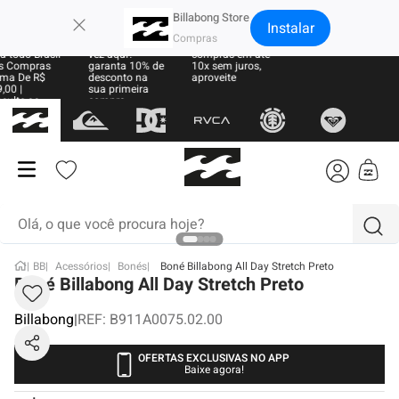
×
Billabong Store
Instalar
e Grátis
Sua primeira
Parcele suas
a todo Brasil
vez aqui?
compras em até
 Compras
garanta 10% de
10x sem juros,
ma De R$
desconto na
aproveite
,00 |
sua primeira
sulte as
compra
ras
Olá, o que você procura hoje?
BB
Acessórios
Bonés
Boné Billabong All Day Stretch Preto
termos mais buscados
Boné Billabong All Day Stretch Preto
1
º
moletom
Billabong
|
REF
:
B911A0075.02.00
2
º
regata
OFERTAS EXCLUSIVAS NO APP
Baixe agora!
3
º
boné