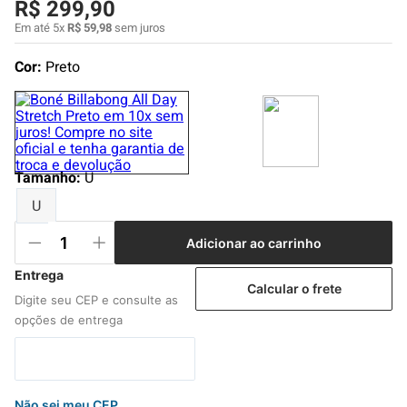
R$
299
,
90
4
º
boardshort
Em até
5
x
R$
59
,
98
sem juros
5
º
camiseta
Cor:
Preto
6
º
bermuda
7
º
jaqueta
8
º
carteira
9
º
mochila
Tamanho
:
U
10
º
chinelo
U
Adicionar ao carrinho
Calcular o frete
Não sei meu CEP