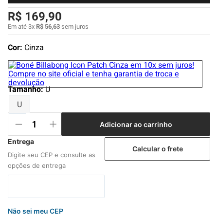
4
º
boardshort
R$
169
,
90
5
º
camiseta
Em até
3
x
R$
56
,
63
sem juros
6
º
jaqueta
Cor:
Cinza
7
º
bermuda
8
º
carteira
Tamanho
9
º
mochila
:
U
U
10
º
chinelo
Adicionar ao carrinho
Calcular o frete
Não sei meu CEP