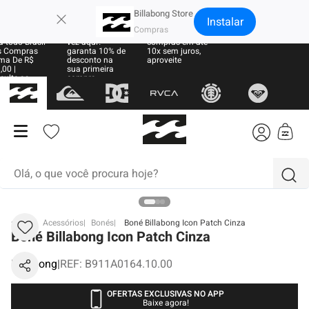
×
Billabong Store
Instalar
e Grátis
Sua primeira
Parcele suas
 todo Brasil
vez aqui?
compras em até
 Compras
garanta 10% de
10x sem juros,
ma De R$
desconto na
aproveite
00 |
sua primeira
sulte as
compra
ras
Olá, o que você procura hoje?
termos mais buscados
BB
Acessórios
Bonés
Boné Billabong Icon Patch Cinza
Boné Billabong Icon Patch Cinza
1
º
moletom
Billabong
|
REF
:
B911A0164.10.00
2
º
regata
3
º
boné
OFERTAS EXCLUSIVAS NO APP
Baixe agora!