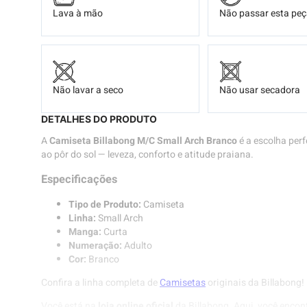
Lava à mão
Não passar esta pe
Não lavar a seco
Não usar secadora
DETALHES DO PRODUTO
A
Camiseta Billabong M/C Small Arch Branco
é a escolha perf
ao pôr do sol — leveza, conforto e atitude praiana.
Especificações
Tipo de Produto:
Camiseta
Linha:
Small Arch
Manga:
Curta
Numeração:
Adulto
Cor:
Branco
Confira a linha completa de
Camisetas
originais da Billabong!
Você está na
loja online oficial
da Billabong. Aqui, você encon