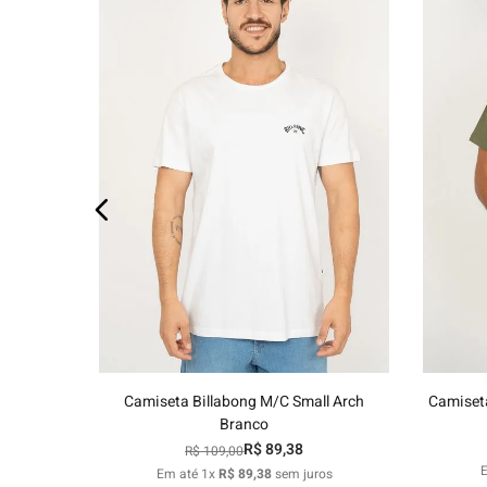
os
P
M
G
GG
Adicionar ao carrinho
Camiseta Billabong M/C Small Arch
Camiseta
Branco
R$
89
,
38
R$
109
,
00
Em até
1
x
R$
89
,
38
sem juros