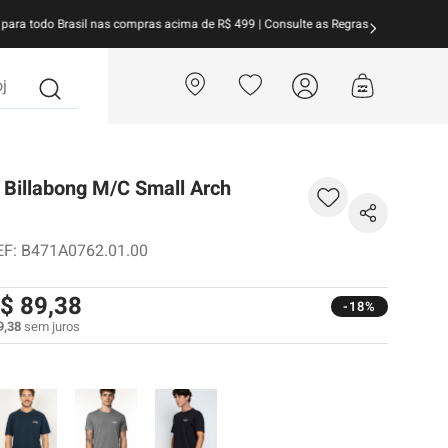
arcele suas compras em
até 10x sem juros!
Aproveite!
?
 Billabong M/C Small Arch
EF
:
B471A0762.01.00
$
89
,
38
-18%
9
,
38
sem juros