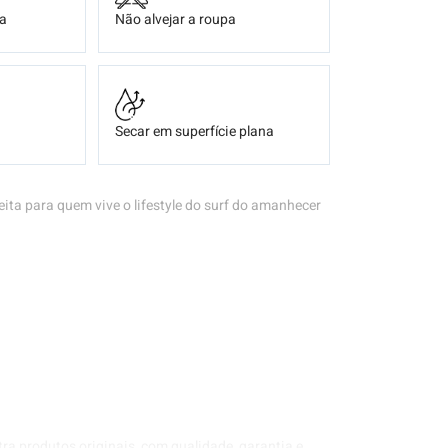
ça
Não alvejar a roupa
Secar em superfície plana
eita para quem vive o lifestyle do surf do amanhecer
tra produtos originais, com qualidade, garantia e