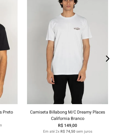
E
P
M
G
GG
o
Adicionar ao carrinho
s Preto
Camiseta Billabong M/C Dreamy Places
California Branco
s
R$
149
,
00
Em até
2
x
R$
74
,
50
sem juros