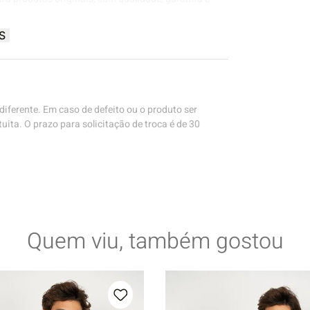
S
iferente. Em caso de defeito ou o produto ser
uita. O prazo para solicitação de troca é de 30
Quem viu, também gostou