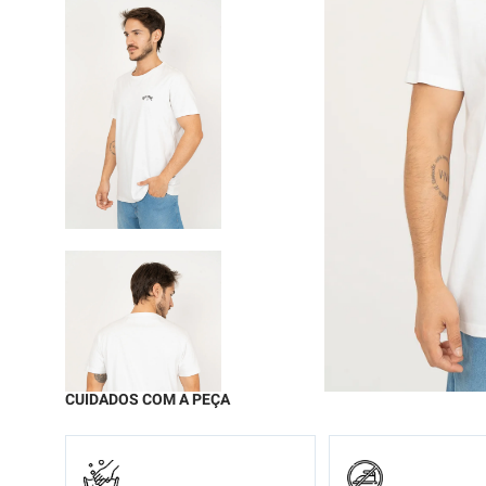
9
º
moc
10
º
biq
CUIDADOS COM A PEÇA