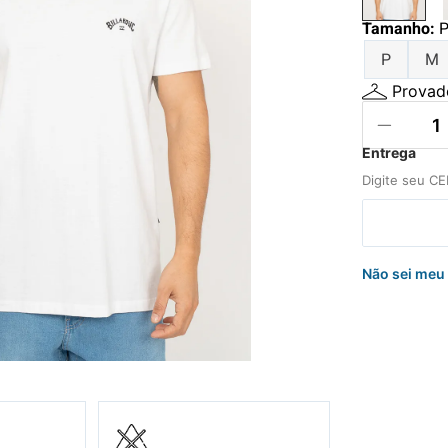
hila
Tamanho
:
uini
P
M
Provado
Não sei meu