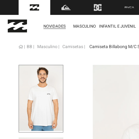
FRETE GRÁTIS
para to
NOVIDADES
MASCULINO
INFANTIL E JUVENIL
BB
Masculino
Camisetas
Camiseta Billabong M/C 
term
1
º
mol
2
º
reg
3
º
boa
4
º
bon
5
º
cam
6
º
ber
7
º
jaq
8
º
cart