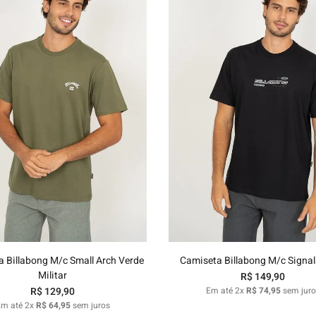
P
M
G
GG
P
M
G
GG
Adicionar ao carrinho
Adicionar ao carrinh
 Billabong M/c Small Arch Verde
Camiseta Billabong M/c Signal
Militar
R$
149
,
90
R$
129
,
90
Em até
2
x
R$
74
,
95
sem juro
Em até
2
x
R$
64
,
95
sem juros