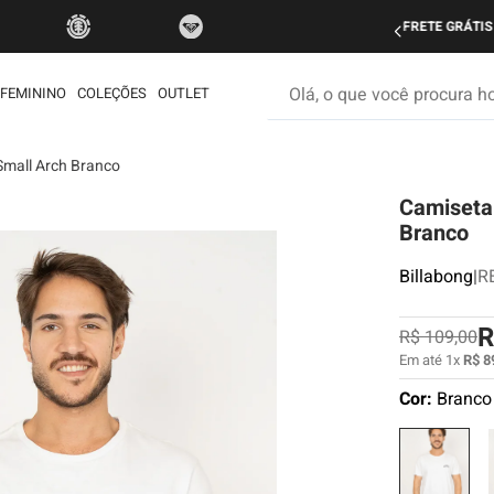
do Brasil nas compras acima de R$ 499 | Consulte as Regras
P
Olá, o que você procura hoje
FEMININO
COLEÇÕES
OUTLET
Small Arch Branco
os mais buscados
Camiseta
etom
Branco
ata
Billabong
|
R
rdshort
é
R
R$
109
,
00
iseta
Em até
1
x
R$
8
Cor:
Branco
muda
ueta
eira