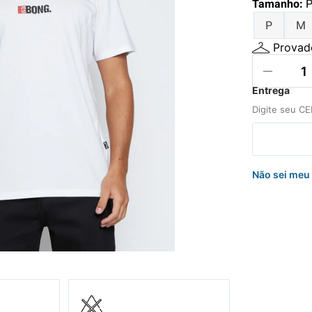
Tamanho
:
hila
P
M
nelo
Provado
Não sei meu