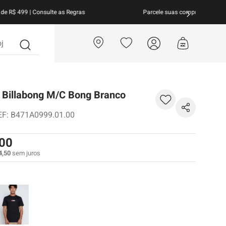
arcele suas compras em
até 10x sem juros!
Aproveite!
?
 Billabong M/C Bong Branco
EF
:
B471A0999.01.00
00
4
,
50
sem juros