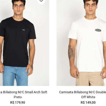
P
M
G
GG
P
M
G
GG
Adicionar ao carrinho
Adicionar ao carrinh
a Billabong M/C Small Arch Soft
Camiseta Billabong M/C Double
Preto
Off White
R$
179
,
90
R$
149
,
00