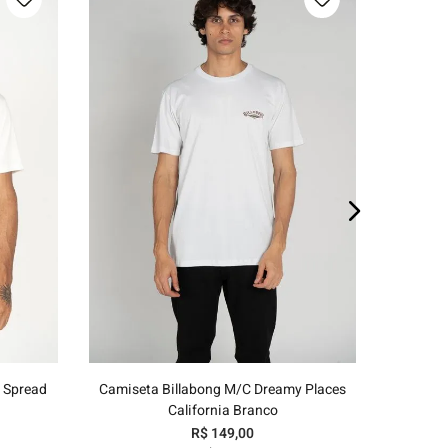
E
P
M
G
GG
o
Adicionar ao carrinho
 Spread
Camiseta Billabong M/C Dreamy Places
California Branco
R$
149
,
00