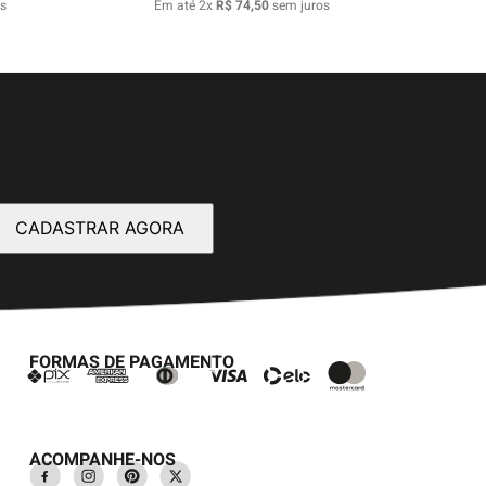
s
Em até
2
x
R$
74
,
50
sem juros
CADASTRAR AGORA
FORMAS DE PAGAMENTO
ACOMPANHE-NOS