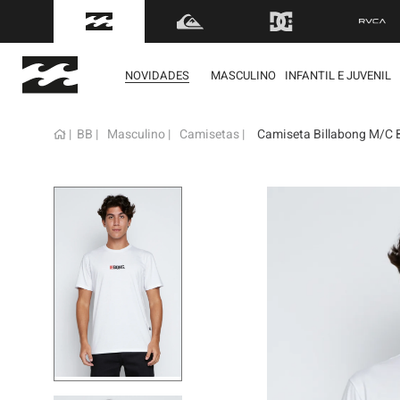
FRETE GRÁTIS
para to
NOVIDADES
MASCULINO
INFANTIL E JUVENIL
BB
Masculino
Camisetas
Camiseta Billabong M/C 
term
1
º
mol
2
º
bon
3
º
reg
4
º
boa
5
º
cam
6
º
ber
7
º
jaq
8
º
cart