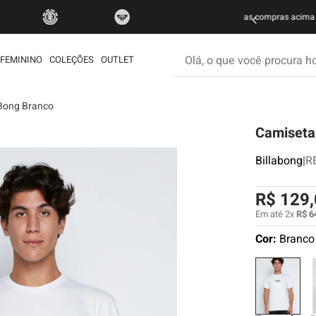
do Brasil nas compras acima de R$ 499 | Consulte as Regras
P
Olá, o que você procura hoje
FEMININO
COLEÇÕES
OUTLET
Bong Branco
os mais buscados
Camiseta
etom
é
Billabong
|
R
ata
R$
129
,
rdshort
Em até
2
x
R$
6
iseta
Cor:
Branco
muda
ueta
eira