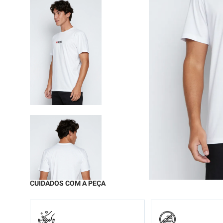
9
º
moc
10
º
chi
CUIDADOS COM A PEÇA