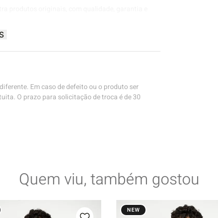
tra produtos originais, com qualidade, garantia e
S
iferente. Em caso de defeito ou o produto ser
uita. O prazo para solicitação de troca é de 30
Quem viu, também gostou
NEW