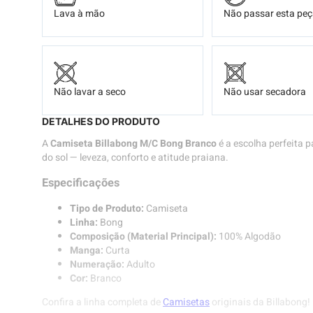
Lava à mão
Não passar esta pe
Não lavar a seco
Não usar secadora
DETALHES DO PRODUTO
A
Camiseta Billabong M/C Bong Branco
é a escolha perfeita p
do sol — leveza, conforto e atitude praiana.
Especificações
Tipo de Produto:
Camiseta
Linha:
Bong
Composição (Material Principal):
100% Algodão
Manga:
Curta
Numeração:
Adulto
Cor:
Branco
Confira a linha completa de
Camisetas
originais da Billabong!