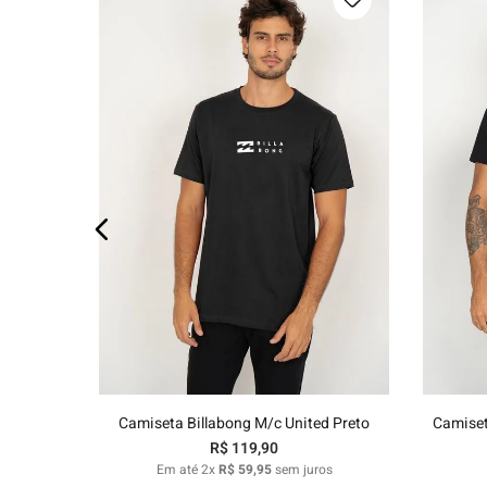
P
M
G
GG
Adicionar ao carrinho
Camiseta Billabong M/c United Preto
Camiset
R$
119
,
90
Em até
2
x
R$
59
,
95
sem juros