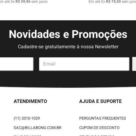
Em até
3
x
R$
59
,
96
sem juros
Em até
2
x
R$
74
,
50
sem juro
Novidades e Promoções
Cadastre-se gratuitamente à nossa Newsletter
ATENDIMENTO
AJUDA E SUPORTE
(11) 2010-1029
PERGUNTAS FREQUENTES
SAC@BILLABONG.COM.BR
CUPOM DE DESCONTO