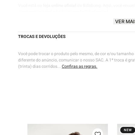
Você está na
loja online oficial
da Billabong. Aqui, você encon
compromisso que só a Billabong tem a oferecer!
VER MAI
Billabong® |
Know The Feeling
🌊🌊
TROCAS E DEVOLUÇÕES
Você pode trocar o produto pelo mesmo, de cor e/ou tamanho d
diferente do anúncio, comunicar o nosso SAC. A 1ª troca é grat
(trinta) dias corridos...
Confiras as regras.
NEW
ill Verde