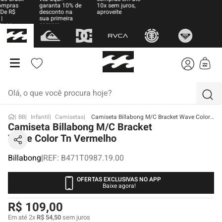
ompras
garanta 10% de
10x sem juros,
De R$
desconto na
aproveite
|
sua primeira
e as
compra
BB
Infantil
Camisetas
Camiseta Billabong M/C Bracket Wave Color Tn Vermelho
Camiseta Billabong M/C Bracket
Wave Color Tn Vermelho
Billabong
|
REF
:
B471T0987.19.00
OFERTAS EXCLUSIVAS NO APP
Baixe agora!
R$
109
,
00
Em até
2
x
R$
54
,
50
sem juros