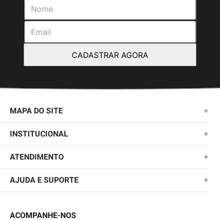
CADASTRAR AGORA
MAPA DO SITE
+
NOVIDADES
INSTITUCIONAL
+
MASCULINO
SOBRE NÓS
ATENDIMENTO
+
KIDS
TROCAS E DEVOLUÇÕES
(11)2010-1028
AJUDA E SUPORTE
+
FEMININO
POLÍTICA DE ENTREGA
SAC@QUIKSILVER.COM.BR
PERGUNTAS FREQUENTES
ACESSÓRIOS
POLÍTICA DE PRIVACIDADE
ACOMPANHE-NOS
FALE CONOSCO