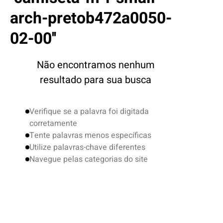
4
º
boardshort
arch-pretob472a0050-
5
º
camiseta
02-00
6
º
bermuda
7
º
jaqueta
Não encontramos nenhum
8
º
carteira
resultado para sua busca
9
º
mochila
10
º
chinelo
Verifique se a palavra foi digitada
corretamente
Tente palavras menos específicas
Utilize palavras-chave diferentes
Navegue pelas categorias do site