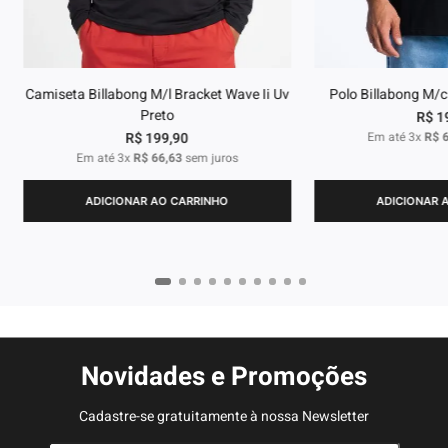
Camiseta Billabong M/l Bracket Wave Ii Uv
Polo Billabong M/c
Preto
R$
1
R$
199
,
90
Em até
3
x
R$
Em até
3
x
R$
66
,
63
sem juros
ADICIONAR AO CARRINHO
ADICIONAR 
Novidades e Promoções
Cadastre-se gratuitamente à nossa Newsletter