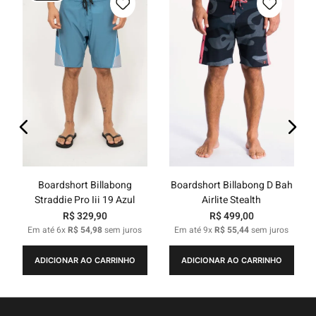
Boardshort Billabong
Boardshort Billabong D Bah
Straddie Pro Iii 19 Azul
Airlite Stealth
R$
329
,
90
R$
499
,
00
Em até
6
x
R$
54
,
98
sem juros
Em até
9
x
R$
55
,
44
sem juros
ADICIONAR AO CARRINHO
ADICIONAR AO CARRINHO