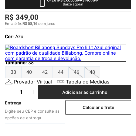
OFERTAS EXCLUSIVAS NO APP
4
º
boardshort
Baixe agora!
5
º
camiseta
R$
349
,
00
6
º
bermuda
Em até
6
x
R$
58
,
16
sem juros
7
º
jaqueta
Cor:
Azul
8
º
carteira
9
º
mochila
Tamanho
:
38
10
º
chinelo
38
40
42
44
46
48
Provador Virtual
Tabela de Medidas
Adicionar ao carrinho
Calcular o frete