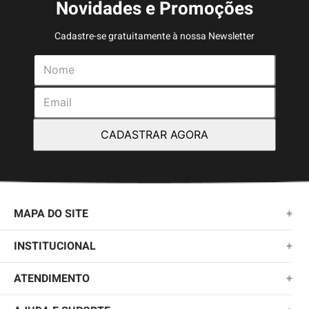
Novidades e Promoções
Cadastre-se gratuitamente à nossa Newsletter
CADASTRAR AGORA
MAPA DO SITE
+
NOVIDADES
INSTITUCIONAL
+
MASCULINO
SOBRE NÓS
ATENDIMENTO
+
KIDS
TROCAS E DEVOLUÇÕES
(11)2010-1028