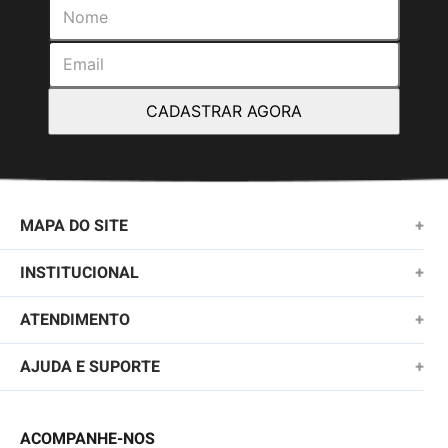
CADASTRAR AGORA
MAPA DO SITE
+
NOVIDADES
INSTITUCIONAL
+
MASCULINO
SOBRE NÓS
ATENDIMENTO
+
KIDS
TROCAS E DEVOLUÇÕES
(11)2010-1028
AJUDA E SUPORTE
+
FEMININO
POLÍTICA DE ENTREGA
SAC@QUIKSILVER.COM.BR
PERGUNTAS FREQUENTES
ACESSÓRIOS
POLÍTICA DE PRIVACIDADE
ACOMPANHE-NOS
FALE CONOSCO