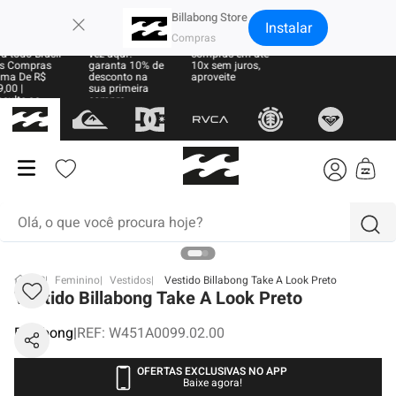
×
Billabong Store
Instalar
te Grátis
Sua primeira
Parcele suas
a todo Brasil
vez aqui?
compras em até
s Compras
garanta 10% de
10x sem juros,
ma De R$
desconto na
aproveite
,00 |
sua primeira
sulte as
compra
ras
Olá, o que você procura hoje?
termos mais buscados
BB
Feminino
Vestidos
Vestido Billabong Take A Look Preto
Vestido Billabong Take A Look Preto
1
º
moletom
Billabong
|
REF
:
W451A0099.02.00
2
º
regata
3
º
boné
OFERTAS EXCLUSIVAS NO APP
Baixe agora!