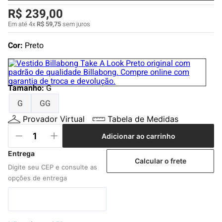
4
º
boardshort
R$
239
,
00
5
º
camiseta
Em até
4
x
R$
59
,
75
sem juros
6
º
bermuda
Cor:
Preto
7
º
jaqueta
8
º
carteira
Tamanho
:
G
9
º
mochila
G
GG
10
º
chinelo
Provador Virtual
Tabela de Medidas
Adicionar ao carrinho
Calcular o frete