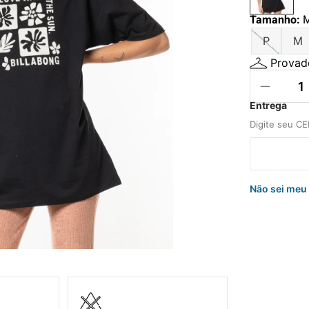
hila
Tamanho
:
nelo
P
M
Provado
Não sei meu