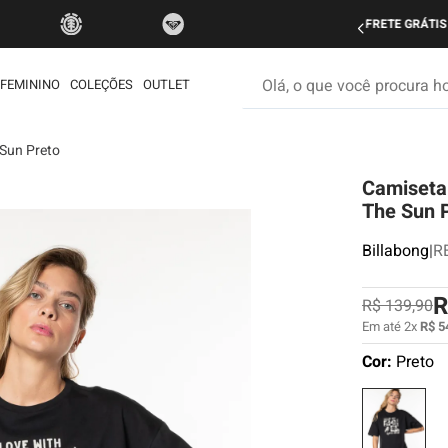
do Brasil nas compras acima de R$ 499 | Consulte as Regras
P
Olá, o que você procura hoje
FEMININO
COLEÇÕES
OUTLET
 Sun Preto
os mais buscados
Camiseta 
etom
The Sun 
é
Billabong
|
R
ata
rdshort
R
R$
139
,
90
iseta
Em até
2
x
R$
5
Cor:
Preto
muda
ueta
eira