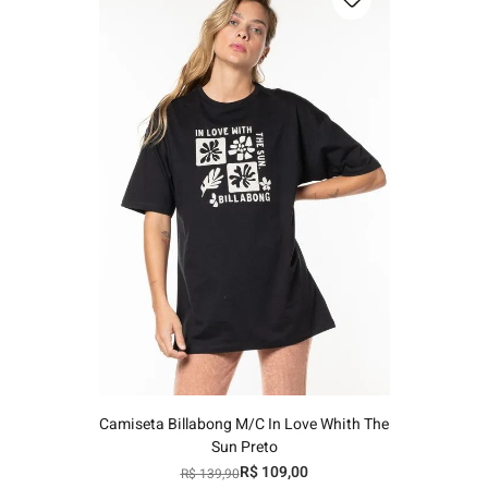
P
M
G
GG
Adicionar ao carrinho
Camiseta Billabong M/C In Love Whith The
Sun Preto
R$
109
,
00
R$
139
,
90