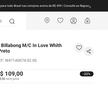
arcele suas compras em
até 10x sem juros!
Aproveite!
?
Billabong M/C In Love Whith
Preto
EF
:
W471A0074.02.00
$
109
,
00
-22%
4
,
50
sem juros