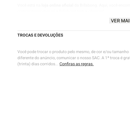
Você está na
loja online oficial
da Billabong. Aqui, você encon
compromisso que só a Billabong tem a oferecer!
VER MAI
Billabong® |
Know The Feeling
🌊🌊
TROCAS E DEVOLUÇÕES
Você pode trocar o produto pelo mesmo, de cor e/ou tamanho d
diferente do anúncio, comunicar o nosso SAC. A 1ª troca é grat
(trinta) dias corridos...
Confiras as regras.