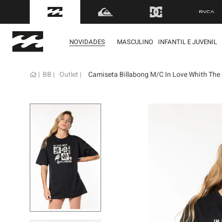
FRETE GRÁTIS
para to
NOVIDADES
MASCULINO
INFANTIL E JUVENIL
BB
Outlet
Camiseta Billabong M/C In Love Whith The
term
1
º
mol
2
º
bon
3
º
reg
4
º
boa
5
º
cam
6
º
ber
7
º
jaq
8
º
cart