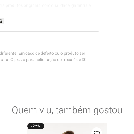
tra produtos originais, com qualidade, garantia e
S
iferente. Em caso de defeito ou o produto ser
uita. O prazo para solicitação de troca é de 30
Quem viu, também gostou
-22%