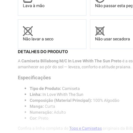
Lava à mão
Não passar esta pe
Não lavar a seco
Não usar secadora
DETALHES DO PRODUTO
A
Camiseta Billabong M/C In Love Whith The Sun Preto
é a es
amanhecer ao pôr do sol — leveza, conforto e atitude praiana.
Especificações
Tipo de Produto:
Camiseta
Linha:
In Love Whith The Sun
Composição (Material Principal):
100% Algodão
Manga:
Curta
Numeração:
Adulto
Cor:
Preto
Confira a linha completa de
Tops e Camisetas
originais da Bil