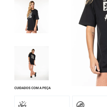
9
º
moc
10
º
chi
CUIDADOS COM A PEÇA