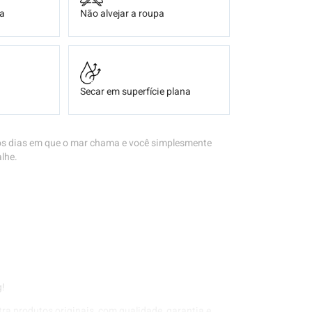
ça
Não alvejar a roupa
Secar em superfície plana
 os dias em que o mar chama e você simplesmente
lhe.
g!
tra produtos originais, com qualidade, garantia e