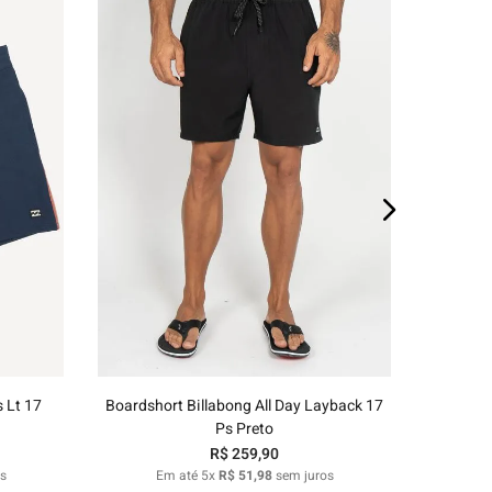
E
3G
4G
o
Adicionar ao carrinho
 Lt 17
Boardshort Billabong All Day Layback 17
Ps Preto
R$
259
,
90
s
Em até
5
x
R$
51
,
98
sem juros