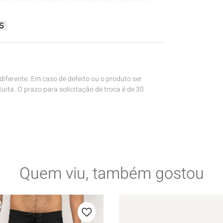
S
iferente. Em caso de defeito ou o produto ser
uita. O prazo para solicitação de troca é de 30
Quem viu, também gostou