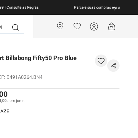
arcele suas compras em
até 10x sem juros!
Aproveite!
?
t Billabong Fifty50 Pro Blue
EF
:
B491A0264.BN4
00
1
,
00
sem juros
HAZE