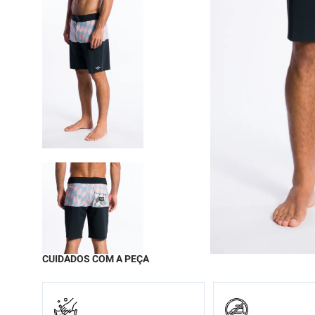
9
º
moc
10
º
chi
CUIDADOS COM A PEÇA