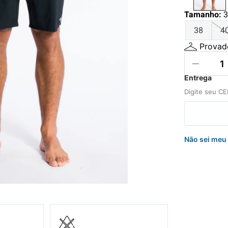
hila
Tamanho
:
3
nelo
38
4
Provado
Não sei meu