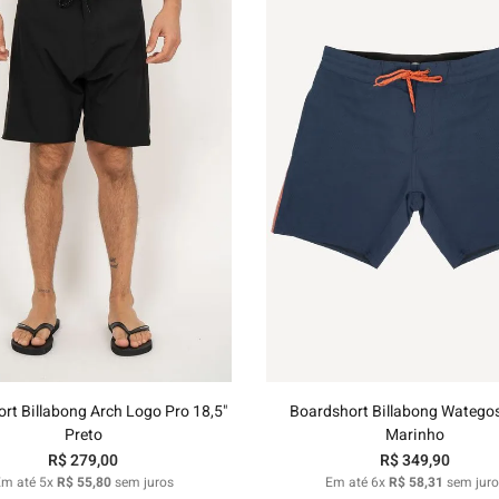
40
42
44
46
48
38
40
42
44
Adicionar ao carrinho
Adicionar ao carrinh
rt Billabong Arch Logo Pro 18,5"
Boardshort Billabong Wategos
Preto
Marinho
R$
279
,
00
R$
349
,
90
Em até
5
x
R$
55
,
80
sem juros
Em até
6
x
R$
58
,
31
sem juro