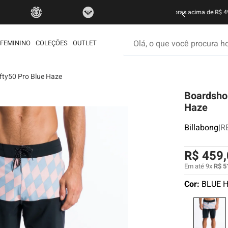
do Brasil nas compras acima de R$ 499 | Consulte as Regras
P
Olá, o que você procura hoje
FEMININO
COLEÇÕES
OUTLET
fty50 Pro Blue Haze
os mais buscados
Boardshor
etom
Haze
é
Billabong
|
R
ata
rdshort
R$
459
,
iseta
Em até
9
x
R$
5
Cor:
BLUE 
muda
ueta
eira