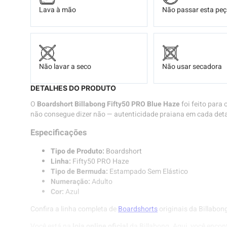
Lava à mão
Não passar esta pe
Não lavar a seco
Não usar secadora
DETALHES DO PRODUTO
O
Boardshort Billabong Fifty50 PRO Blue Haze
foi feito para
não consegue dizer não — autenticidade praiana em cada deta
Especificações
Tipo de Produto:
Boardshort
Linha:
Fifty50 PRO Haze
Tipo de Bermuda:
Estampado Sem Elástico
Numeração:
Adulto
Cor:
Azul
Confira a linha completa de
Boardshorts
originais da Billabon
Você está na
loja online oficial
da Billabong. Aqui, você encon