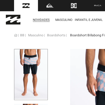
FRETE GRÁTIS
para to
NOVIDADES
MASCULINO
INFANTIL E JUVENIL
BB
Masculino
Boardshorts
Boardshort Billabong Fi
term
1
º
mol
2
º
bon
3
º
reg
4
º
boa
5
º
cam
6
º
ber
7
º
jaq
8
º
cart