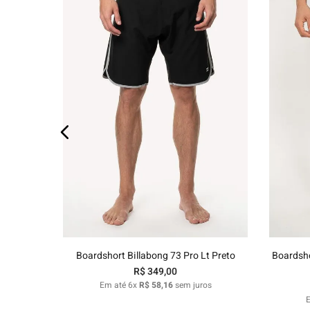
os
38
40
42
44
46
48
38
Adicionar ao carrinho
Boardshort Billabong 73 Pro Lt Preto
Boardsho
R$
349
,
00
Em até
6
x
R$
58
,
16
sem juros