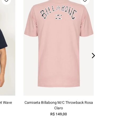
E
P
M
G
GG
o
Adicionar ao carrinho
et Wave
Camiseta Billabong M/C Throwback Rosa
Claro
R$
149
,
00