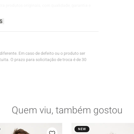
tra produtos originais, com qualidade, garantia e
S
iferente. Em caso de defeito ou o produto ser
uita. O prazo para solicitação de troca é de 30
Quem viu, também gostou
NEW