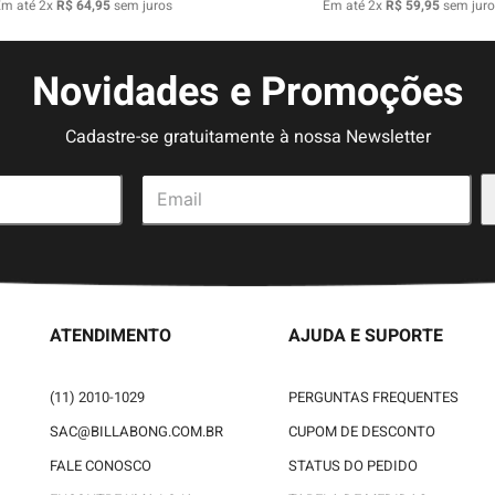
Em até
2
x
R$
64
,
95
sem juros
Em até
2
x
R$
59
,
95
sem juro
Novidades e Promoções
Cadastre-se gratuitamente à nossa Newsletter
ATENDIMENTO
AJUDA E SUPORTE
(11) 2010-1029
PERGUNTAS FREQUENTES
SAC@BILLABONG.COM.BR
CUPOM DE DESCONTO
FALE CONOSCO
STATUS DO PEDIDO