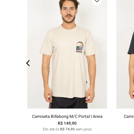
os
P
M
G
GG
Adicionar ao carrinho
Camiseta Billabong M/C Portal I Areia
Camis
R$
149
,
90
Em até
2
x
R$
74
,
95
sem juros