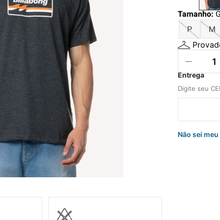
hila
Tamanho
:
nelo
P
M
Provado
Não sei meu