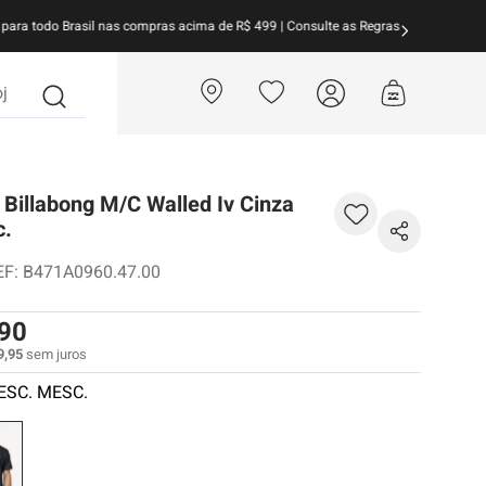
arcele suas compras em
até 10x sem juros!
Aproveite!
?
Billabong M/C Walled Iv Cinza
c.
EF
:
B471A0960.47.00
90
9
,
95
sem juros
ESC. MESC.