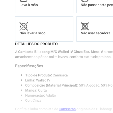
Lava à mão
Não passar esta pe
Não lavar a seco
Não usar secadora
DETALHES DO PRODUTO
A
Camiseta Billabong M/C Walled IV Cinza Esc. Mesc.
é a esco
amanhecer ao pôr do sol — leveza, conforto e atitude praiana.
Especificações
Tipo de Produto:
Camiseta
Linha:
Walled IV
Composição (Material Principal):
50% Algodão, 50% Pol
Manga:
Curta
Numeração:
Adulto
Cor:
Cinza
Confira a linha completa de
Camisetas
originais da Billabong!