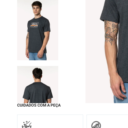
9
º
moc
10
º
chi
CUIDADOS COM A PEÇA