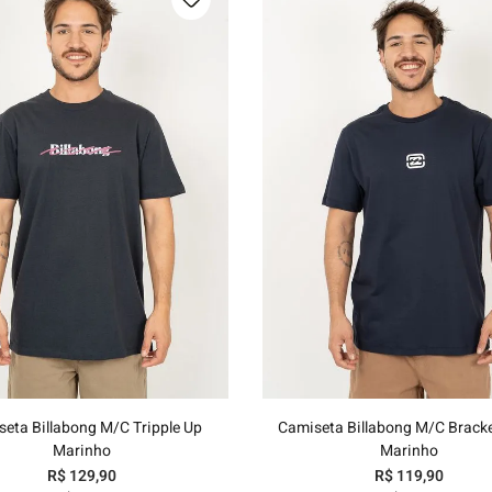
P
M
G
GG
P
M
G
GG
Adicionar ao carrinho
Adicionar ao carrinh
eta Billabong M/C Tripple Up
Camiseta Billabong M/C Brack
Marinho
Marinho
R$
129
,
90
R$
119
,
90