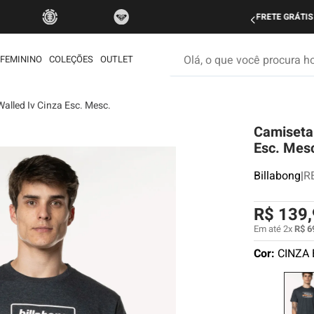
do Brasil nas compras acima de R$ 499 | Consulte as Regras
P
Olá, o que você procura hoje
FEMININO
COLEÇÕES
OUTLET
alled Iv Cinza Esc. Mesc.
os mais buscados
Camiseta 
etom
Esc. Mes
ata
Billabong
|
R
é
rdshort
R$
139
,
iseta
Em até
2
x
R$
6
Cor:
CINZA 
muda
ueta
eira