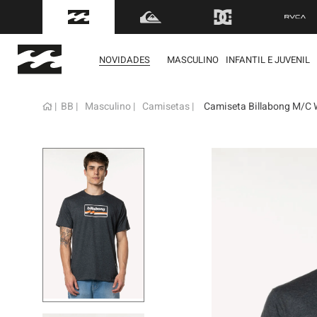
FRETE GRÁTIS
para to
NOVIDADES
MASCULINO
INFANTIL E JUVENIL
BB
Masculino
Camisetas
Camiseta Billabong M/C W
term
1
º
mol
2
º
reg
3
º
bon
4
º
boa
5
º
cam
6
º
ber
7
º
jaq
8
º
cart