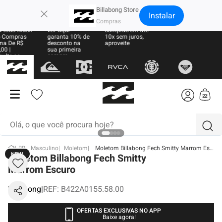
×
Billabong Store
Instalar
e Grátis
Sua primeira
Parcele suas
 todo Brasil
vez aqui?
compras em até
 Compras
garanta 10% de
10x sem juros,
ma De R$
desconto na
aproveite
00 |
sua primeira
sulte as
compra
ras
Olá, o que você procura hoje?
BB
Masculino
Moletom
Moletom Billabong Fech Smitty Marrom Escuro
NEW
termos mais buscados
Moletom Billabong Fech Smitty
Marrom Escuro
1
º
moletom
Billabong
|
REF
:
B422A0155.58.00
2
º
boné
3
º
regata
OFERTAS EXCLUSIVAS NO APP
Baixe agora!