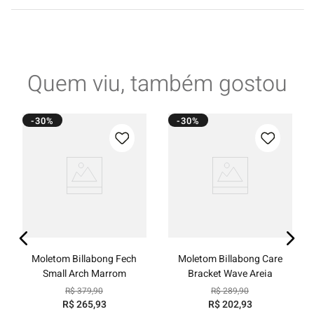
Quem viu, também gostou
-30%
-30%
Moletom Billabong Fech
Moletom Billabong Care
Small Arch Marrom
Bracket Wave Areia
R$
379
,
90
R$
289
,
90
R$
265
,
93
R$
202
,
93