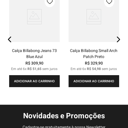
Calça Billabong Jeans 73
Calça Billabong Small Arch
Blue Azul
Patch Preto
R$
309
,
90
R$
329
,
90
Em até
6
x
R$
51
,
65
sem juros
Em até
6
x
R$
54
,
98
sem juros
ADICIONAR AO CARRINHO
ADICIONAR AO CARRINHO
Novidades e Promoções
Cadastre-se gratuitamente à nossa Newsletter