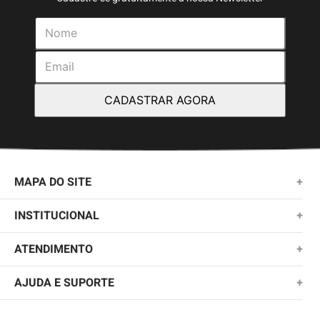
CADASTRAR AGORA
MAPA DO SITE
+
NOVIDADES
INSTITUCIONAL
+
MASCULINO
SOBRE NÓS
ATENDIMENTO
+
KIDS
TROCAS E DEVOLUÇÕES
(11)2010-1028
AJUDA E SUPORTE
+
FEMININO
POLÍTICA DE ENTREGA
SAC@QUIKSILVER.COM.BR
PERGUNTAS FREQUENTES