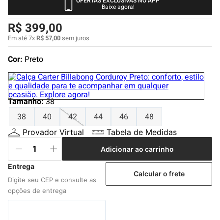
OFERTAS EXCLUSIVAS NO APP
4
º
boné
Baixe agora!
5
º
camiseta
R$
399
,
00
6
º
bermuda
Em até
7
x
R$
57
,
00
sem juros
7
º
jaqueta
Cor:
Preto
8
º
carteira
9
º
mochila
Tamanho
:
38
10
º
biquini
38
40
42
44
46
48
Provador Virtual
Tabela de Medidas
Adicionar ao carrinho
Calcular o frete