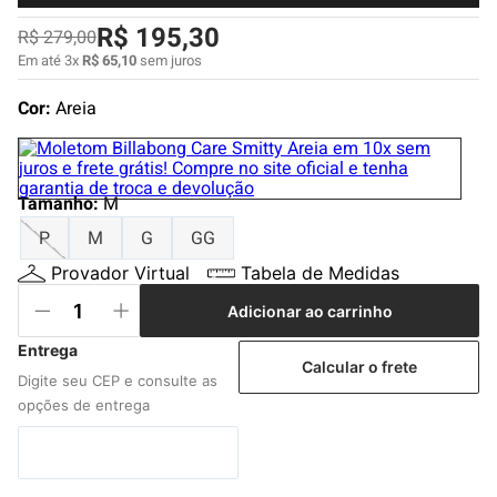
4
º
boardshort
R$
195
,
30
R$
279
,
00
5
º
camiseta
Em até
3
x
R$
65
,
10
sem juros
6
º
bermuda
Cor:
Areia
7
º
jaqueta
8
º
carteira
Tamanho
9
º
mochila
:
M
P
M
G
GG
10
º
chinelo
Provador Virtual
Tabela de Medidas
Adicionar ao carrinho
Calcular o frete