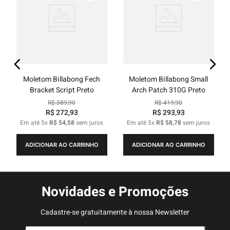
Moletom Billabong Fech
Moletom Billabong Small
Bracket Script Preto
Arch Patch 310G Preto
R$
389
,
90
R$
419
,
90
R$
272
,
93
R$
293
,
93
Em até
5
x
R$
54
,
58
sem juros
Em até
5
x
R$
58
,
78
sem juros
ADICIONAR AO CARRINHO
ADICIONAR AO CARRINHO
Novidades e Promoções
Cadastre-se gratuitamente à nossa Newsletter