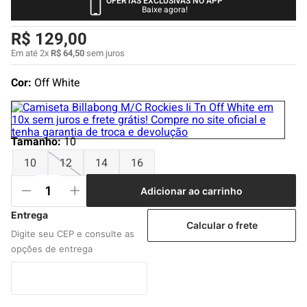
OFERTAS EXCLUSIVAS NO APP
4
º
boné
Baixe agora!
5
º
camiseta
R$
129
,
00
6
º
bermuda
Em até
2
x
R$
64
,
50
sem juros
7
º
jaqueta
Cor:
Off White
8
º
carteira
9
º
mochila
Tamanho
:
10
10
º
biquini
10
12
14
16
Adicionar ao carrinho
Calcular o frete