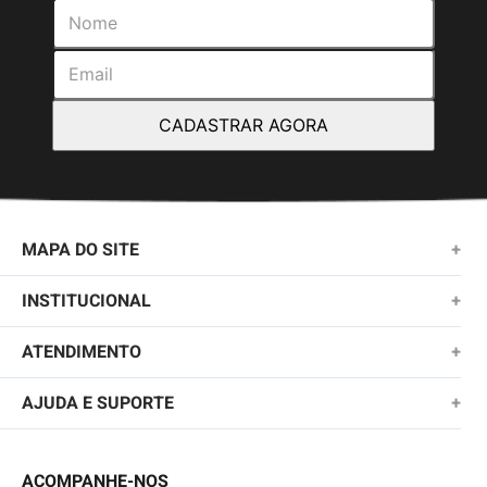
CADASTRAR AGORA
MAPA DO SITE
+
NOVIDADES
INSTITUCIONAL
+
MASCULINO
SOBRE NÓS
ATENDIMENTO
+
KIDS
TROCAS E DEVOLUÇÕES
(11)2010-1028
AJUDA E SUPORTE
+
FEMININO
POLÍTICA DE ENTREGA
SAC@QUIKSILVER.COM.BR
PERGUNTAS FREQUENTES
ACESSÓRIOS
POLÍTICA DE PRIVACIDADE
ACOMPANHE-NOS
FALE CONOSCO