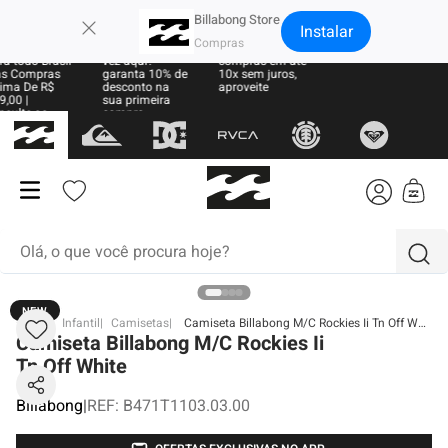
×
Billabong Store
Instalar
te Grátis
Sua primeira
Parcele suas
a todo Brasil
vez aqui?
compras em até
s Compras
garanta 10% de
10x sem juros,
ma De R$
desconto na
aproveite
,00 |
sua primeira
sulte as
compra
ras
Olá, o que você procura hoje?
NEW
termos mais buscados
BB
Infantil
Camisetas
Camiseta Billabong M/C Rockies Ii Tn Off White
Camiseta Billabong M/C Rockies Ii
1
º
moletom
Tn Off White
2
º
regata
Billabong
|
REF
:
B471T1103.03.00
3
º
boardshort