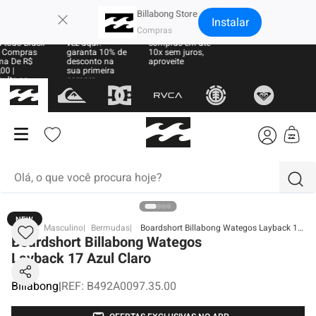
×
Billabong Store
Instalar
e Grátis
Sua primeira
Parcele suas
 todo Brasil
vez aqui?
compras em até
 Compras
garanta 10% de
10x sem juros,
ma De R$
desconto na
aproveite
00 |
sua primeira
ulte as
compra
as
Olá, o que você procura hoje?
NEW
termos mais buscados
BB
Masculino
Bermudas
Boardshort Billabong Wategos Layback 17 Azul Claro
Boardshort Billabong Wategos
1
º
moletom
Layback 17 Azul Claro
2
º
regata
Billabong
|
REF
:
B492A0097.35.00
3
º
boardshort