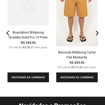
Boardshort Billabong
Straddie Solid Pro 19 Preto
R$
349
,
90
Em até
6
x
R$
58
,
31
sem juros
Bermuda Billabong Carter
Flat Mostarda
R$
309
,
90
Em até
6
x
R$
51
,
65
sem juros
ADICIONAR AO CARRINHO
ADICIONAR AO CARRINHO