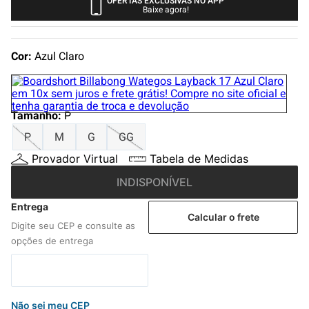
OFERTAS EXCLUSIVAS NO APP
4
º
boné
Baixe agora!
5
º
camiseta
6
º
bermuda
Cor:
Azul Claro
7
º
jaqueta
8
º
carteira
Tamanho
:
P
9
º
mochila
P
M
G
GG
10
º
biquini
Provador Virtual
Tabela de Medidas
INDISPONÍVEL
Calcular o frete
Não sei meu CEP