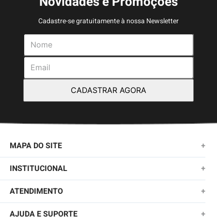
Novidades e Promoções
Cadastre-se gratuitamente à nossa Newsletter
CADASTRAR AGORA
MAPA DO SITE
+
NOVIDADES
INSTITUCIONAL
+
MASCULINO
SOBRE NÓS
ATENDIMENTO
+
KIDS
TROCAS E DEVOLUÇÕES
(11)2010-1028
AJUDA E SUPORTE
+