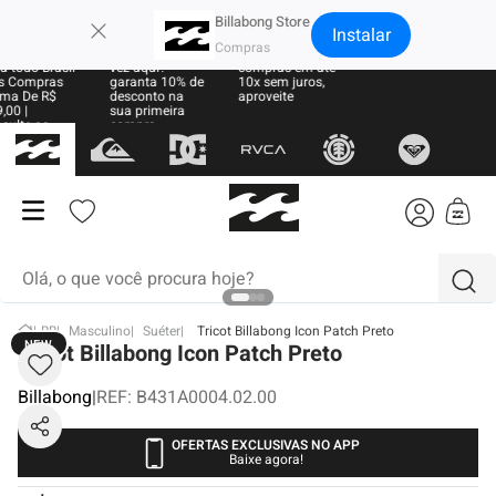
×
Billabong Store
Instalar
e Grátis
Sua primeira
Parcele suas
a todo Brasil
vez aqui?
compras em até
 Compras
garanta 10% de
10x sem juros,
ma De R$
desconto na
aproveite
,00 |
sua primeira
sulte as
compra
ras
Olá, o que você procura hoje?
BB
Masculino
Suéter
Tricot Billabong Icon Patch Preto
NEW
termos mais buscados
Tricot Billabong Icon Patch Preto
1
º
moletom
Billabong
|
REF
:
B431A0004.02.00
2
º
regata
OFERTAS EXCLUSIVAS NO APP
Baixe agora!
3
º
boné