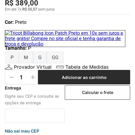
R$
389
,
00
4
º
boardshort
Em até
7
x
R$
55
,
57
sem juros
5
º
camiseta
Cor:
Preto
6
º
bermuda
7
º
jaqueta
8
º
carteira
Tamanho
:
P
9
º
mochila
P
M
G
GG
10
º
chinelo
Provador Virtual
Tabela de Medidas
Adicionar ao carrinho
Calcular o frete
Não sei meu CEP