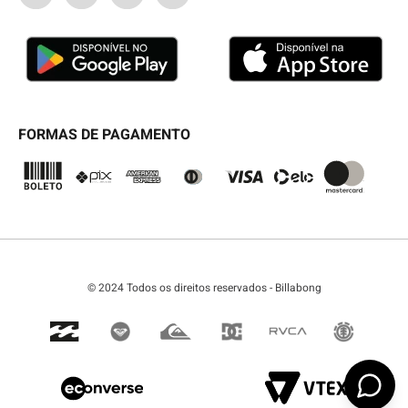
GARANTIA/ASSISTÊNCIA
SEJA UM LICENCIADO
TABELA DE MEDIDAS
BLOG
SEJA UM REVENDEDOR
FORMAS DE PAGAMENTO
© 2024 Todos os direitos reservados - Billabong