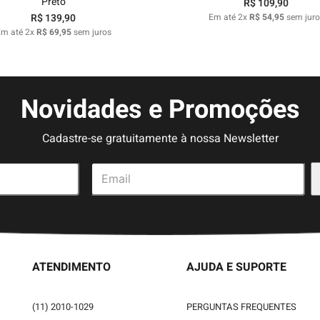
Preto
R$
109
,
90
R$
139
,
90
Em até
2
x
R$
54
,
95
sem juro
Em até
2
x
R$
69
,
95
sem juros
Novidades e Promoções
Cadastre-se gratuitamente à nossa Newsletter
ATENDIMENTO
AJUDA E SUPORTE
(11) 2010-1029
PERGUNTAS FREQUENTES