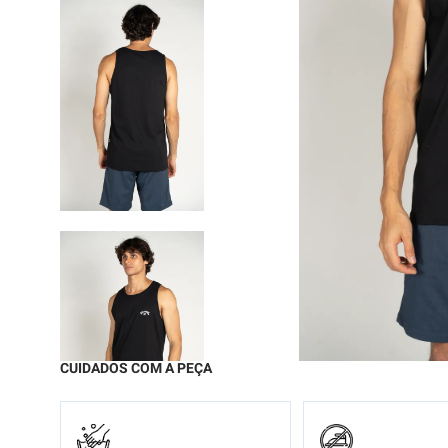
9
º
moc
10
º
chi
CUIDADOS COM A PEÇA