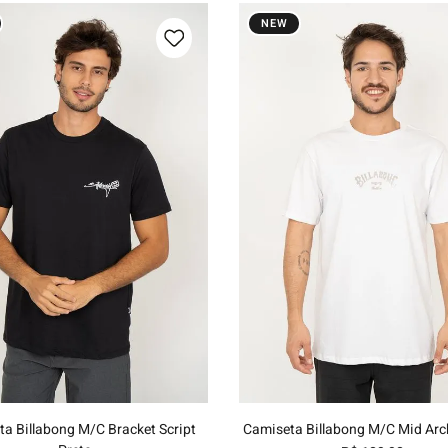
NEW
P
M
G
GG
P
M
G
GG
Adicionar ao carrinho
Adicionar ao carrinh
a Billabong M/C Bracket Script
Camiseta Billabong M/C Mid Arc