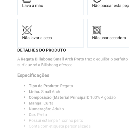
Lava à mão
Não passar esta pe
Não lavar a seco
Não usar secadora
DETALHES DO PRODUTO
A
Regata Billabong Small Arch Preto
traz o equilíbrio perfeito
surf que só a Billabong oferece.
Especificações
Tipo de Produto:
Regata
Linha:
Small Arch
Composição (Material Principal):
100% Algodão
Manga:
Curta
Numeração:
Adulto
Cor:
Preto
Possui estampa 1 cor no peito
Conta com etiqueta personalizada