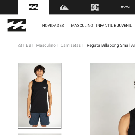
FRETE GRÁTIS
para to
NOVIDADES
MASCULINO
INFANTIL E JUVENIL
BB
Masculino
Camisetas
Regata Billabong Small A
term
1
º
mol
2
º
reg
3
º
bon
4
º
boa
5
º
cam
6
º
ber
7
º
jaq
8
º
cart