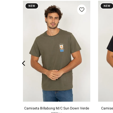
NEW
NEW
 Patch
os
P
M
G
GG
Adicionar ao carrinho
Camiseta Billabong M/C Sun Down Verde
Camiset