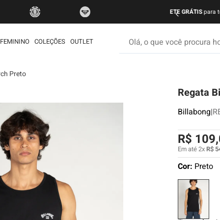
do Brasil nas compras acima de R$ 499 | Consulte as Regras
P
Olá, o que você procura hoje
FEMININO
COLEÇÕES
OUTLET
rch Preto
os mais buscados
Regata Bi
etom
ata
Billabong
|
R
é
R$
109
,
rdshort
Em até
2
x
R$
5
iseta
Cor:
Preto
muda
ueta
eira