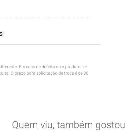
tra produtos originais, com qualidade, garantia e
S
iferente. Em caso de defeito ou o produto ser
uita. O prazo para solicitação de troca é de 30
Quem viu, também gostou