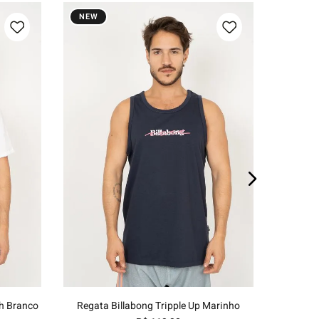
NEW
NEW
Camiset
E
P
M
G
GG
o
Adicionar ao carrinho
h Branco
Regata Billabong Tripple Up Marinho