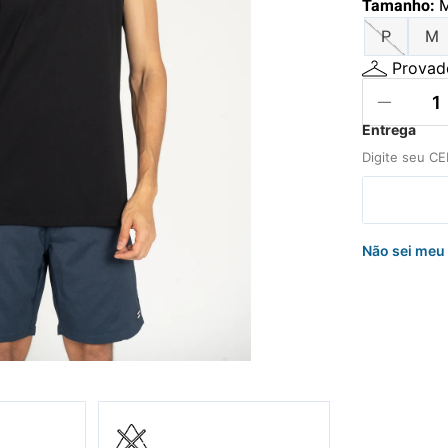
Tamanho
:
hila
P
M
nelo
Provado
Não sei meu