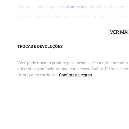
Confira a linha completa de
Camisetas
originais da Billabong!
Você está na
loja online oficial
da Billabong. Aqui, você encon
compromisso que só a Billabong tem a oferecer!
VER MAI
Billabong® |
Know The Feeling
🌊🌊
TROCAS E DEVOLUÇÕES
Você pode trocar o produto pelo mesmo, de cor e/ou tamanho d
diferente do anúncio, comunicar o nosso SAC. A 1ª troca é grat
(trinta) dias corridos...
Confiras as regras.
ho