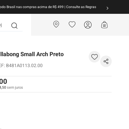
arcele suas compras em
até 10x sem juros!
Aproveite!
?
llabong Small Arch Preto
EF
:
B481A0113.02.00
00
4
,
50
sem juros