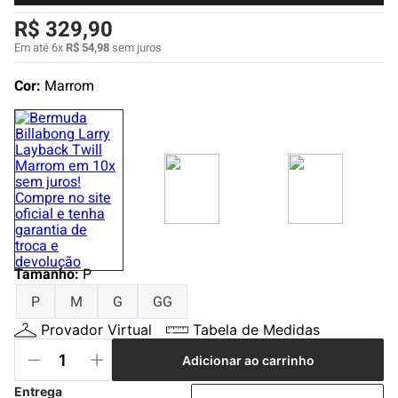
4
º
boardshort
R$
329
,
90
5
º
camiseta
Em até
6
x
R$
54
,
98
sem juros
6
º
bermuda
Cor:
Marrom
7
º
jaqueta
8
º
carteira
9
º
mochila
10
º
chinelo
Tamanho
:
P
P
M
G
GG
Provador Virtual
Tabela de Medidas
Adicionar ao carrinho