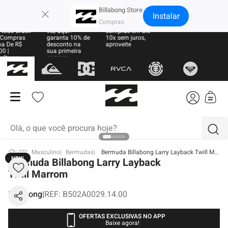
×
Billabong Store
Instalar
 Grátis
Sua primeira
Parcele suas
todo Brasil
vez aqui?
compras em até
Compras
garanta 10% de
10x sem juros,
a De R$
desconto na
aproveite
0 |
sua primeira
ulte as
compra
as
Olá, o que você procura hoje?
BB
Masculino
Bermudas
Bermuda Billabong Larry Layback Twill Marrom
NEW
termos mais buscados
Bermuda Billabong Larry Layback
Twill Marrom
1
º
moletom
Billabong
|
REF
:
B502A0029.14.00
2
º
boné
3
º
regata
OFERTAS EXCLUSIVAS NO APP
Baixe agora!