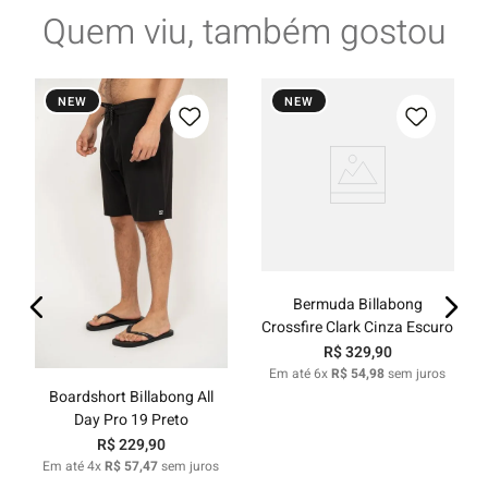
Quem viu, também gostou
NEW
NEW
Bermuda Billabong
Crossfire Clark Cinza Escuro
R$
329
,
90
Em até
6
x
R$
54
,
98
sem juros
Boardshort Billabong All
Day Pro 19 Preto
R$
229
,
90
Em até
4
x
R$
57
,
47
sem juros