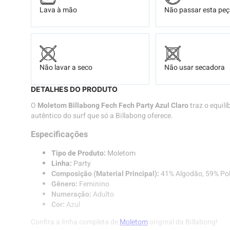
Lava à mão
Não passar esta pe
Não lavar a seco
Não usar secadora
DETALHES DO PRODUTO
O
Moletom Billabong Fech Fech Party Azul Claro
traz o equilí
autêntico do surf que só a Billabong oferece.
Especificações
Tipo de Produto:
Moletom
Linha:
Party
Composição (Material Principal):
41% Algodão, 59% Pol
Gênero:
Feminino
Numeração:
Adulto
Cor:
Azul
Confira a linha completa de
Moletom
original da Billabong!