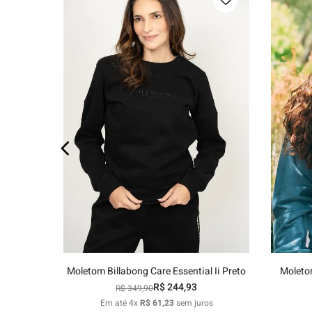
os
P
M
G
GG
Adicionar ao carrinho
Moletom Billabong Care Essential Ii Preto
Moleto
R$
244
,
93
R$
349
,
90
Em até
4
x
R$
61
,
23
sem juros