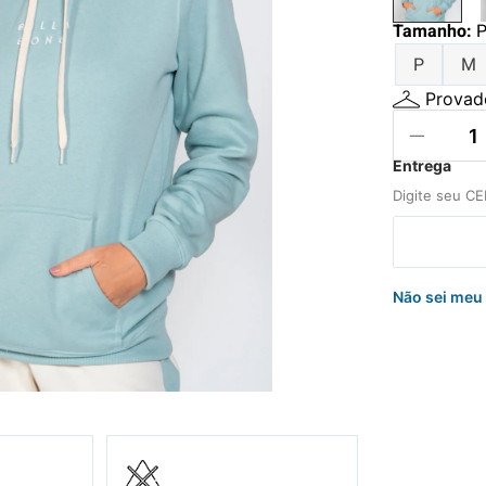
hila
Tamanho
:
a
P
M
Provado
Não sei meu