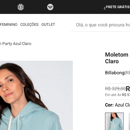
do Brasil nas compras acima de R$ 499 | Consulte as Regras
P
Olá, o que você procura hoje
FEMININO
COLEÇÕES
OUTLET
 Party Azul Claro
os mais buscados
Moletom B
etom
Claro
ata
Billabong
|
R
rdshort
é
R
R$
329
,
00
muda
Em até
4
x
R$
5
Cor:
Azul Cl
iseta
ueta
eira