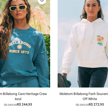
P
M
G
GG
P
M
G
GG
Adicionar ao carrinho
Adicionar ao carrinh
m Billabong Care Heritage Crew
Moletom Billabong Fech Souveni
Azul
Off White
R$
244
,
93
R$
272
,
93
R$
349
,
90
R$
389
,
90