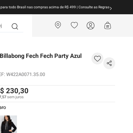
arcele suas compras em
até 10x sem juros!
Aproveite!
?
illabong Fech Fech Party Azul
EF
:
W422A0071.35.00
$
230
,
30
7
,
57
sem juros
aro