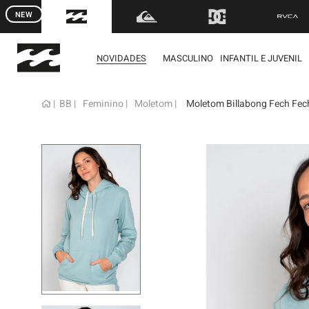
NEW
FRETE GRÁTIS
para to
NOVIDADES
MASCULINO
INFANTIL E JUVENIL
BB
Feminino
Moletom
Moletom Billabong Fech Fech
term
1
º
mol
2
º
reg
3
º
boa
4
º
bon
5
º
ber
6
º
cam
7
º
jaq
8
º
cart