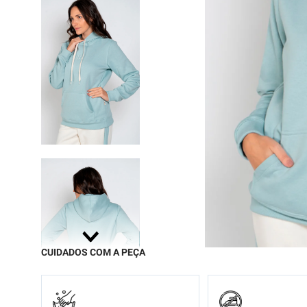
9
º
moc
10
º
calç
CUIDADOS COM A PEÇA