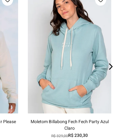
E
P
M
G
GG
o
Adicionar ao carrinho
r Please
Moletom Billabong Fech Fech Party Azul
Claro
R$
230
,
30
R$
329
,
00