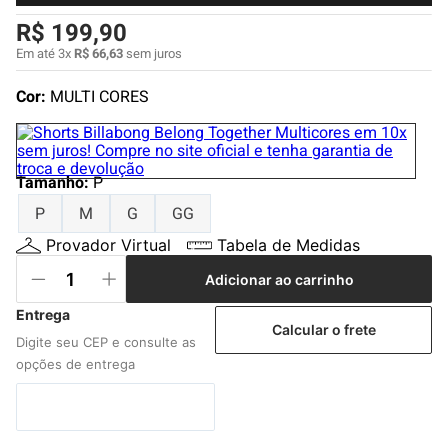
4
º
boné
R$
199
,
90
5
º
camiseta
Em até
3
x
R$
66
,
63
sem juros
6
º
bermuda
Cor:
MULTI CORES
7
º
jaqueta
8
º
carteira
Tamanho
:
P
9
º
mochila
P
M
G
GG
10
º
biquini
Provador Virtual
Tabela de Medidas
Adicionar ao carrinho
Calcular o frete