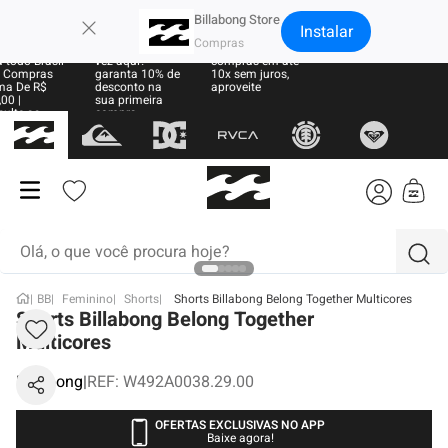
×
Billabong Store
Instalar
e Grátis
Sua primeira
Parcele suas
 todo Brasil
vez aqui?
compras em até
 Compras
garanta 10% de
10x sem juros,
ma De R$
desconto na
aproveite
00 |
sua primeira
sulte as
compra
ras
Olá, o que você procura hoje?
BB
Feminino
Shorts
Shorts Billabong Belong Together Multicores
termos mais buscados
Shorts Billabong Belong Together
Multicores
1
º
moletom
Billabong
|
REF
:
W492A0038.29.00
2
º
regata
3
º
boardshort
OFERTAS EXCLUSIVAS NO APP
Baixe agora!