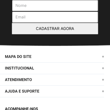
CADASTRAR AGORA
MAPA DO SITE
+
NOVIDADES
INSTITUCIONAL
+
MASCULINO
SOBRE NÓS
ATENDIMENTO
+
KIDS
TROCAS E DEVOLUÇÕES
(11)2010-1028
AJUDA E SUPORTE
+
FEMININO
POLÍTICA DE ENTREGA
SAC@QUIKSILVER.COM.BR
PERGUNTAS FREQUENTES
ACESSÓRIOS
POLÍTICA DE PRIVACIDADE
ACOMPANHE-NOS
FALE CONOSCO