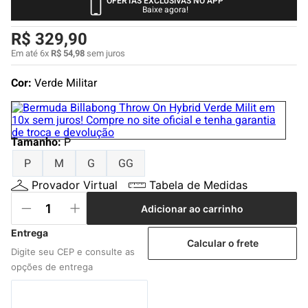
OFERTAS EXCLUSIVAS NO APP
4
º
boardshort
Baixe agora!
5
º
camiseta
R$
329
,
90
6
º
bermuda
Em até
6
x
R$
54
,
98
sem juros
7
º
jaqueta
Cor:
Verde Militar
8
º
carteira
9
º
mochila
Tamanho
:
P
10
º
chinelo
P
M
G
GG
Provador Virtual
Tabela de Medidas
Adicionar ao carrinho
Calcular o frete