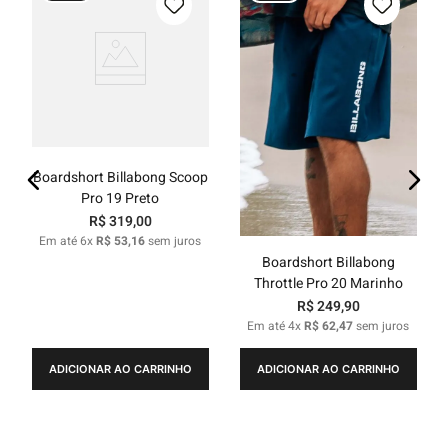
Boardshort Billabong Scoop
Pro 19 Preto
R$
319
,
00
Em até
6
x
R$
53
,
16
sem juros
Boardshort Billabong
Throttle Pro 20 Marinho
R$
249
,
90
Em até
4
x
R$
62
,
47
sem juros
ADICIONAR AO CARRINHO
ADICIONAR AO CARRINHO