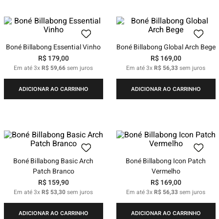
Boné Billabong Essential Vinho
Boné Billabong Global Arch Bege
R$
179
,
00
R$
169
,
00
Em até
3
x
R$
59
,
66
sem juros
Em até
3
x
R$
56
,
33
sem juros
ADICIONAR AO CARRINHO
ADICIONAR AO CARRINHO
Boné Billabong Basic Arch
Boné Billabong Icon Patch
Patch Branco
Vermelho
R$
159
,
90
R$
169
,
00
Em até
3
x
R$
53
,
30
sem juros
Em até
3
x
R$
56
,
33
sem juros
ADICIONAR AO CARRINHO
ADICIONAR AO CARRINHO