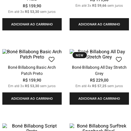
R$
159
,
90
Em até
3
x
R$
59
,
66
sem juros
Em até
3
x
R$
53
,
30
sem juros
ADICIONAR AO CARRINHO
ADICIONAR AO CARRINHO
NEW
Boné Billabong Basic Arch
Boné Billabong All Day Stretch
Patch Preto
Grey
R$
159
,
90
R$
229
,
00
Em até
3
x
R$
53
,
30
sem juros
Em até
4
x
R$
57
,
25
sem juros
ADICIONAR AO CARRINHO
ADICIONAR AO CARRINHO