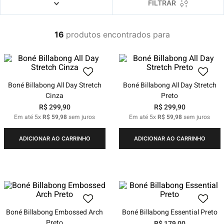
4
º
boné
FILTRAR
5
º
camiseta
16
produtos
6
º
bermuda
7
º
jaqueta
8
º
carteira
Boné Billabong All Day Stretch
Boné Billabong All Day Stretch
9
º
mochila
Cinza
Preto
R$
299
,
90
R$
299
,
90
10
º
biquini
Em até
5
x
R$
59
,
98
sem juros
Em até
5
x
R$
59
,
98
sem juros
ADICIONAR AO CARRINHO
ADICIONAR AO CARRINHO
Boné Billabong Embossed Arch
Boné Billabong Essential Preto
Preto
R$
179
,
00