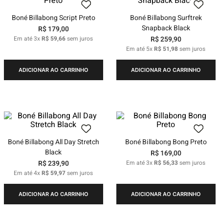
Boné Billabong Script Preto
Boné Billabong Surftrek
Snapback Black
R$
179
,
00
Em até
3
x
R$
59
,
66
sem juros
R$
259
,
90
Em até
5
x
R$
51
,
98
sem juros
ADICIONAR AO CARRINHO
ADICIONAR AO CARRINHO
Boné Billabong All Day Stretch
Boné Billabong Bong Preto
Black
R$
169
,
00
R$
239
,
90
Em até
3
x
R$
56
,
33
sem juros
Em até
4
x
R$
59
,
97
sem juros
ADICIONAR AO CARRINHO
ADICIONAR AO CARRINHO