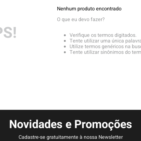
hila
Nenhum produto encontrado
uini
O que eu devo fazer?
S!
Verifique os termos digitados.
Tente utilizar uma única palavra
Utilize termos genéricos na bus
Tente utilizar sinônimos do ter
Novidades e Promoções
Cadastre-se gratuitamente à nossa Newsletter