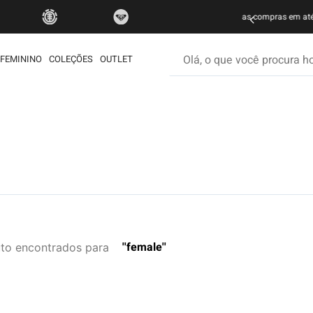
 suas compras em até
10x sem juros
, aproveite
FRETE GRÁTI
Olá, o que você procura hoje
FEMININO
COLEÇÕES
OUTLET
os mais buscados
etom
ata
rdshort
é
iseta
female
to
muda
ueta
eira