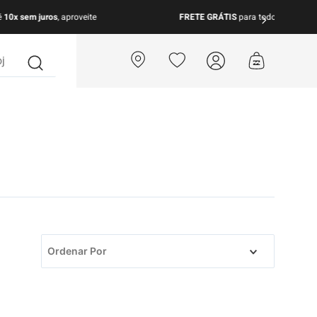
S
para todo Brasil nas compras acima de R$ 499 | Consulte as Regras
?
Ordenar Por