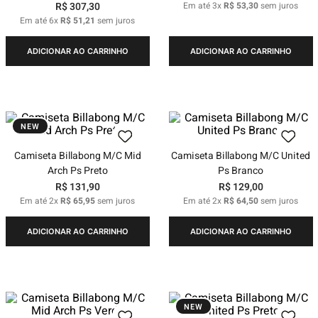
R$
307
,
30
Em até
3
x
R$
53
,
30
sem juros
Em até
6
x
R$
51
,
21
sem juros
ADICIONAR AO CARRINHO
ADICIONAR AO CARRINHO
NEW
Camiseta Billabong M/C Mid
Camiseta Billabong M/C United
Arch Ps Preto
Ps Branco
R$
131
,
90
R$
129
,
00
Em até
2
x
R$
65
,
95
sem juros
Em até
2
x
R$
64
,
50
sem juros
ADICIONAR AO CARRINHO
ADICIONAR AO CARRINHO
NEW