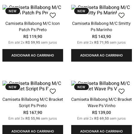
NEW
NEW
Camiseta Billabong M/C Icon
Camiseta Billabong M/C Smitty
Patch Ps Preto
Ps Marinho
R$
119
,
90
R$
143
,
90
Em até
2
x
R$
59
,
95
sem juros
Em até
2
x
R$
71
,
95
sem juros
ADICIONAR AO CARRINHO
ADICIONAR AO CARRINHO
NEW
NEW
Camiseta Billabong M/C Bracket
Camiseta Billabong M/C Bracket
Script Ps Preto
Wave Ps Vinho
R$
167
,
90
R$
139
,
00
Em até
3
x
R$
55
,
96
sem juros
Em até
2
x
R$
69
,
50
sem juros
ADICIONAR AO CARRINHO
ADICIONAR AO CARRINHO