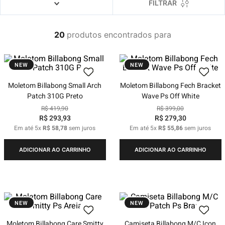
4
º
boardshort
FILTRAR
5
º
camiseta
20
produtos
6
º
bermuda
7
º
jaqueta
NEW
NEW
8
º
carteira
Moletom Billabong Small Arch
Moletom Billabong Fech Bracket
9
º
mochila
Patch 310G Preto
Wave Ps Off White
10
º
chinelo
R$
419
,
90
R$
399
,
00
R$
293
,
93
R$
279
,
30
Em até
5
x
R$
58
,
78
sem juros
Em até
5
x
R$
55
,
86
sem juros
ADICIONAR AO CARRINHO
ADICIONAR AO CARRINHO
NEW
NEW
Moletom Billabong Care Smitty
Camiseta Billabong M/C Icon