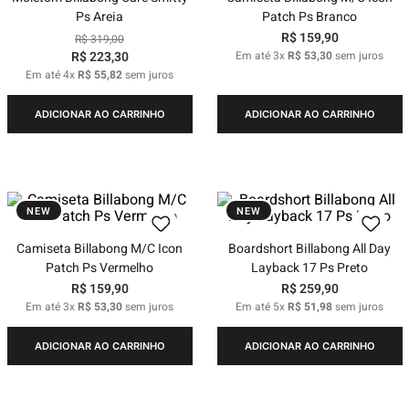
Ps Areia
Patch Ps Branco
R$
159
,
90
R$
319
,
00
R$
223
,
30
Em até
3
x
R$
53
,
30
sem juros
Em até
4
x
R$
55
,
82
sem juros
ADICIONAR AO CARRINHO
ADICIONAR AO CARRINHO
NEW
NEW
Camiseta Billabong M/C Icon
Boardshort Billabong All Day
Patch Ps Vermelho
Layback 17 Ps Preto
R$
159
,
90
R$
259
,
90
Em até
3
x
R$
53
,
30
sem juros
Em até
5
x
R$
51
,
98
sem juros
ADICIONAR AO CARRINHO
ADICIONAR AO CARRINHO