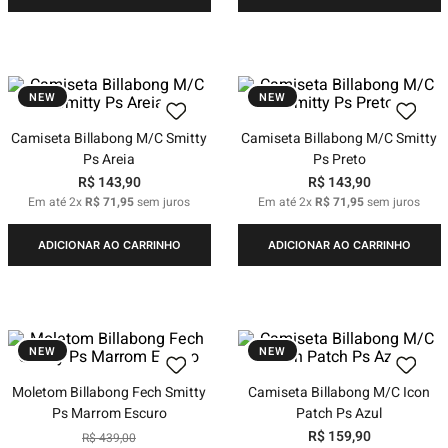
NEW
NEW
Camiseta Billabong M/C Smitty
Camiseta Billabong M/C Smitty
Ps Areia
Ps Preto
R$
143
,
90
R$
143
,
90
Em até
2
x
R$
71
,
95
sem juros
Em até
2
x
R$
71
,
95
sem juros
ADICIONAR AO CARRINHO
ADICIONAR AO CARRINHO
NEW
NEW
Moletom Billabong Fech Smitty
Camiseta Billabong M/C Icon
Ps Marrom Escuro
Patch Ps Azul
R$
159
,
90
R$
439
,
00