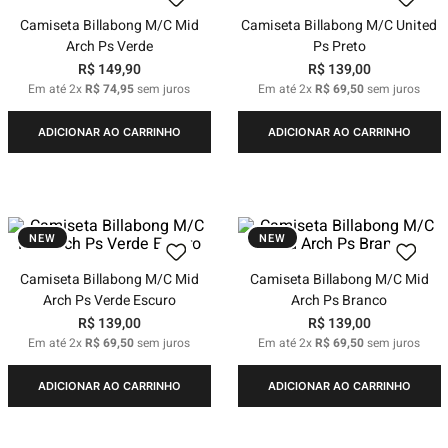
Camiseta Billabong M/C Mid
Camiseta Billabong M/C United
Arch Ps Verde
Ps Preto
R$
149
,
90
R$
139
,
00
Em até
2
x
R$
74
,
95
sem juros
Em até
2
x
R$
69
,
50
sem juros
ADICIONAR AO CARRINHO
ADICIONAR AO CARRINHO
NEW
NEW
Camiseta Billabong M/C Mid
Camiseta Billabong M/C Mid
Arch Ps Verde Escuro
Arch Ps Branco
R$
139
,
00
R$
139
,
00
Em até
2
x
R$
69
,
50
sem juros
Em até
2
x
R$
69
,
50
sem juros
ADICIONAR AO CARRINHO
ADICIONAR AO CARRINHO