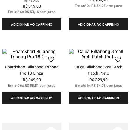
R$
109
,
90
R$
459
,
00
R$
319
,
00
Em até
2
x
R$
54
,
95
sem juros
Em até
6
x
R$
53
,
16
sem juros
ADICIONAR AO CARRINHO
ADICIONAR AO CARRINHO
Boardshort Billabong Tribong
Calça Billabong Small Arch
Pro 18 Cinza
Patch Preto
R$
349
,
90
R$
329
,
90
Em até
6
x
R$
58
,
31
sem juros
Em até
6
x
R$
54
,
98
sem juros
ADICIONAR AO CARRINHO
ADICIONAR AO CARRINHO