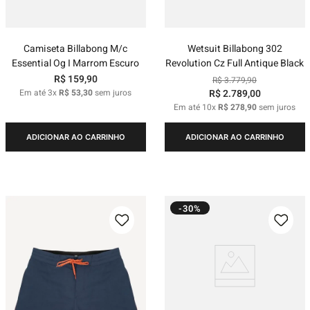
Camiseta Billabong M/c
Wetsuit Billabong 302
Essential Og I Marrom Escuro
Revolution Cz Full Antique Black
R$
159
,
90
R$
3
.
779
,
90
Em até
3
x
R$
53
,
30
sem juros
R$
2
.
789
,
00
Em até
10
x
R$
278
,
90
sem juros
ADICIONAR AO CARRINHO
ADICIONAR AO CARRINHO
-30%