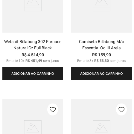
Wetsuit Billabong 302 Furnace
Camiseta Billabong M/c
Natural Cz Full Black
Essential Og Iii Areia
R$
4
.
514
,
90
R$
159
,
90
Em até
10
x
R$
451
,
49
sem juros
Em até
3
x
R$
53
,
30
sem juros
ADICIONAR AO CARRINHO
ADICIONAR AO CARRINHO