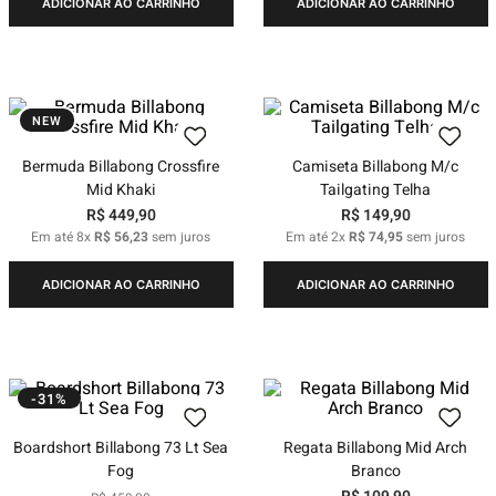
ADICIONAR AO CARRINHO
ADICIONAR AO CARRINHO
NEW
Bermuda Billabong Crossfire
Camiseta Billabong M/c
Mid Khaki
Tailgating Telha
R$
449
,
90
R$
149
,
90
Em até
8
x
R$
56
,
23
sem juros
Em até
2
x
R$
74
,
95
sem juros
ADICIONAR AO CARRINHO
ADICIONAR AO CARRINHO
-31%
Boardshort Billabong 73 Lt Sea
Regata Billabong Mid Arch
Fog
Branco