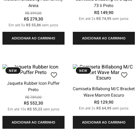
Areia
73 Ii Preto
R$
149
,
90
R$
399
,
00
R$
279
,
30
Em até
2
x
R$
74
,
95
sem juros
Em até
5
x
R$
55
,
86
sem juros
ADICIONAR AO CARRINHO
ADICIONAR AO CARRINHO
NEW
NEW
Jaqueta Rubber Icon Puffer
Camiseta Billabong M/C Bracket
Preto
Wave Marrom Escuro
R$
789
,
00
R$
129
,
90
R$
552
,
30
Em até
2
x
R$
64
,
95
sem juros
Em até
10
x
R$
55
,
23
sem juros
ADICIONAR AO CARRINHO
ADICIONAR AO CARRINHO