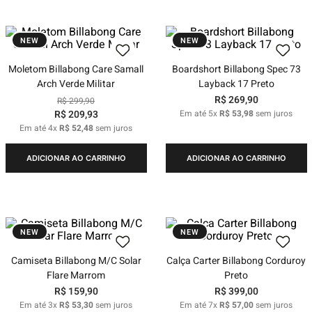
NEW
NEW
Moletom Billabong Care Samall
Boardshort Billabong Spec 73
Arch Verde Militar
Layback 17 Preto
R$
269
,
90
R$
299
,
90
R$
209
,
93
Em até
5
x
R$
53
,
98
sem juros
Em até
4
x
R$
52
,
48
sem juros
ADICIONAR AO CARRINHO
ADICIONAR AO CARRINHO
NEW
NEW
Camiseta Billabong M/C Solar
Calça Carter Billabong Corduroy
Flare Marrom
Preto
R$
159
,
90
R$
399
,
00
Em até
3
x
R$
53
,
30
sem juros
Em até
7
x
R$
57
,
00
sem juros