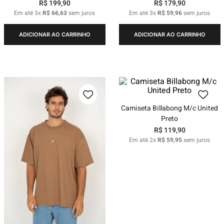
R$
199
,
90
R$
179
,
90
Em até
3
x
R$
66
,
63
sem juros
Em até
3
x
R$
59
,
96
sem juros
ADICIONAR AO CARRINHO
ADICIONAR AO CARRINHO
Camiseta Billabong M/c United
Preto
R$
119
,
90
Em até
2
x
R$
59
,
95
sem juros