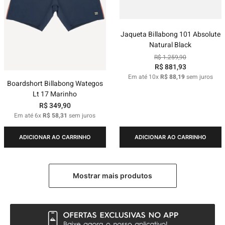
Jaqueta Billabong 101 Absolute
Natural Black
R$
1
.
259
,
90
R$
881
,
93
Em até
10
x
R$
88
,
19
sem juros
Boardshort Billabong Wategos
Lt 17 Marinho
R$
349
,
90
Em até
6
x
R$
58
,
31
sem juros
ADICIONAR AO CARRINHO
ADICIONAR AO CARRINHO