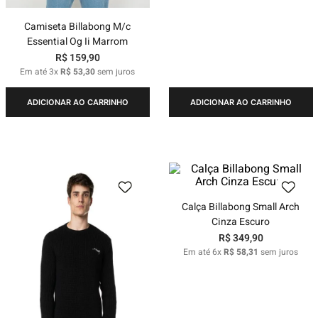
Camiseta Billabong M/c
Essential Og Ii Marrom
R$
159
,
90
Em até
3
x
R$
53
,
30
sem juros
ADICIONAR AO CARRINHO
ADICIONAR AO CARRINHO
Calça Billabong Small Arch
Cinza Escuro
R$
349
,
90
Em até
6
x
R$
58
,
31
sem juros