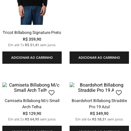
Tricot Billabong Signature Preto
R$
359
,
90
Em até
7
x
R$
51
,
41
sem juros
ADICIONAR AO CARRINHO
ADICIONAR AO CARRINHO
Camiseta Billabong M/c Small
Boardshort Billabong Straddie
Arch Telha
Pro 19 Azul
R$
129
,
90
R$
349
,
90
Em até
2
x
R$
64
,
95
sem juros
Em até
6
x
R$
58
,
31
sem juros