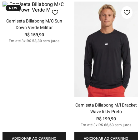
NEW
Camiseta Billabong M/C Sun
Down Verde Militar
R$
159
,
90
Em até
3
x
R$
53
,
30
sem juros
Camiseta Billabong M/l Bracket
Wave Ii Uv Preto
R$
199
,
90
Em até
3
x
R$
66
,
63
sem juros
ADICIONAR AO CARRINHO
ADICIONAR AO CARRINHO