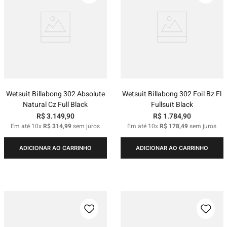
Wetsuit Billabong 302 Absolute
Wetsuit Billabong 302 Foil Bz Fl
Natural Cz Full Black
Fullsuit Black
R$
3
.
149
,
90
R$
1
.
784
,
90
Em até
10
x
R$
314
,
99
sem juros
Em até
10
x
R$
178
,
49
sem juros
ADICIONAR AO CARRINHO
ADICIONAR AO CARRINHO