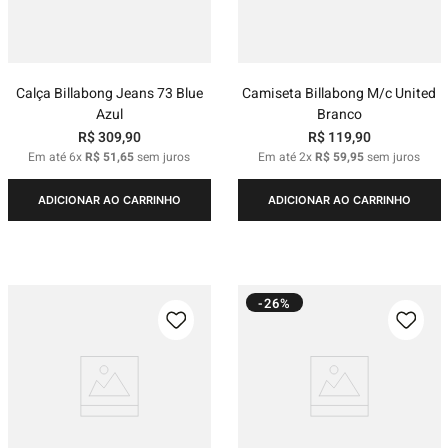
Calça Billabong Jeans 73 Blue
Camiseta Billabong M/c United
Azul
Branco
R$
309
,
90
R$
119
,
90
Em até
6
x
R$
51
,
65
sem juros
Em até
2
x
R$
59
,
95
sem juros
ADICIONAR AO CARRINHO
ADICIONAR AO CARRINHO
-26%