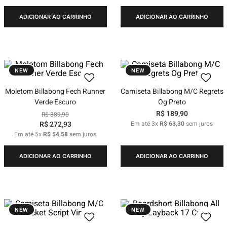
ADICIONAR AO CARRINHO
ADICIONAR AO CARRINHO
NEW
NEW
Moletom Billabong Fech Runner
Camiseta Billabong M/C Regrets
Verde Escuro
Og Preto
R$
189
,
90
R$
389
,
90
R$
272
,
93
Em até
3
x
R$
63
,
30
sem juros
Em até
5
x
R$
54
,
58
sem juros
ADICIONAR AO CARRINHO
ADICIONAR AO CARRINHO
NEW
NEW