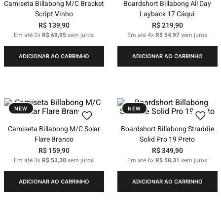
Camiseta Billabong M/C Bracket
Boardshort Billabong All Day
Script Vinho
Layback 17 Cáqui
R$
139
,
90
R$
219
,
90
Em até
2
x
R$
69
,
95
sem juros
Em até
4
x
R$
54
,
97
sem juros
ADICIONAR AO CARRINHO
ADICIONAR AO CARRINHO
NEW
NEW
Camiseta Billabong M/C Solar
Boardshort Billabong Straddie
Flare Branco
Solid Pro 19 Preto
R$
159
,
90
R$
349
,
90
Em até
3
x
R$
53
,
30
sem juros
Em até
6
x
R$
58
,
31
sem juros
ADICIONAR AO CARRINHO
ADICIONAR AO CARRINHO