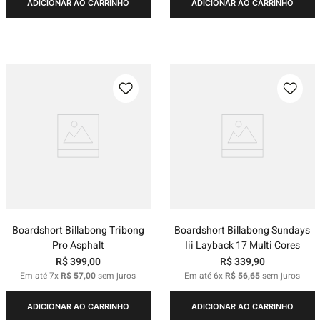
ADICIONAR AO CARRINHO
ADICIONAR AO CARRINHO
Boardshort Billabong Tribong
Boardshort Billabong Sundays
Pro Asphalt
Iii Layback 17 Multi Cores
R$
399
,
00
R$
339
,
90
Em até
7
x
R$
57
,
00
sem juros
Em até
6
x
R$
56
,
65
sem juros
ADICIONAR AO CARRINHO
ADICIONAR AO CARRINHO