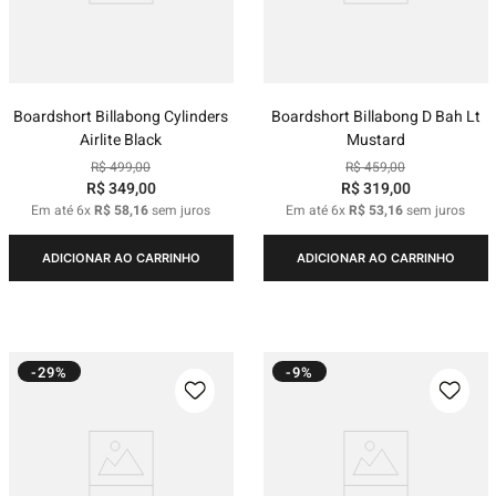
Boardshort Billabong Cylinders
Boardshort Billabong D Bah Lt
Airlite Black
Mustard
R$
499
,
00
R$
459
,
00
R$
349
,
00
R$
319
,
00
Em até
6
x
R$
58
,
16
sem juros
Em até
6
x
R$
53
,
16
sem juros
ADICIONAR AO CARRINHO
ADICIONAR AO CARRINHO
-29%
-9%