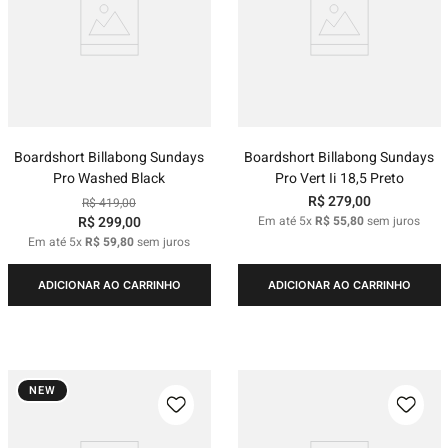
Boardshort Billabong Sundays
Boardshort Billabong Sundays
Pro Washed Black
Pro Vert Ii 18,5 Preto
R$
279
,
00
R$
419
,
00
R$
299
,
00
Em até
5
x
R$
55
,
80
sem juros
Em até
5
x
R$
59
,
80
sem juros
ADICIONAR AO CARRINHO
ADICIONAR AO CARRINHO
NEW