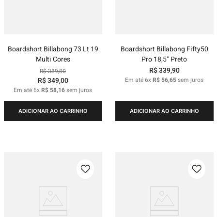
Boardshort Billabong 73 Lt 19
Boardshort Billabong Fifty50
Multi Cores
Pro 18,5" Preto
R$
339
,
90
R$
389
,
00
R$
349
,
00
Em até
6
x
R$
56
,
65
sem juros
Em até
6
x
R$
58
,
16
sem juros
ADICIONAR AO CARRINHO
ADICIONAR AO CARRINHO