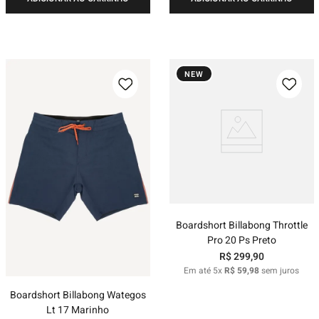
NEW
Boardshort Billabong Throttle
Pro 20 Ps Preto
R$
299
,
90
Em até
5
x
R$
59
,
98
sem juros
Boardshort Billabong Wategos
Lt 17 Marinho