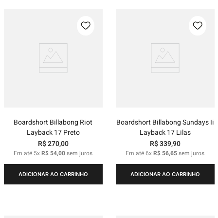
Boardshort Billabong Riot
Boardshort Billabong Sundays Ii
Layback 17 Preto
Layback 17 Lilas
R$
270
,
00
R$
339
,
90
Em até
5
x
R$
54
,
00
sem juros
Em até
6
x
R$
56
,
65
sem juros
ADICIONAR AO CARRINHO
ADICIONAR AO CARRINHO