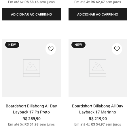
Em até
6
x
R$
58
,
16
sem juros
Em até
4
x
R$
62
,
47
sem juros
ADICIONAR AO CARRINHO
ADICIONAR AO CARRINHO
NEW
NEW
Boardshort Billabong All Day
Boardshort Billabong All Day
Layback 17 Ps Preto
Layback 17 Marinho
R$
259
,
90
R$
219
,
90
Em até
5
x
R$
51
,
98
sem juros
Em até
4
x
R$
54
,
97
sem juros