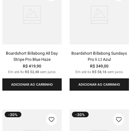
Boardshort Billabong All Day
Boardshort Billabong Sundays
Stripe Pro Blue Haze
Pro Ii Lt Azul
R$
419
,
90
R$
349
,
00
Em até
8
x
R$
52
,
48
sem juros
Em até
6
x
R$
58
,
16
sem juros
ADICIONAR AO CARRINHO
ADICIONAR AO CARRINHO
-30%
-30%