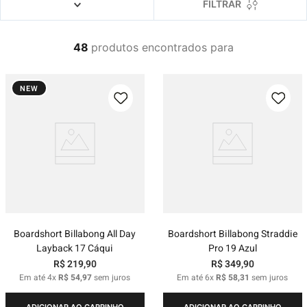
4
º
boné
FILTRAR
5
º
camiseta
48
produtos
6
º
bermuda
7
º
jaqueta
NEW
8
º
carteira
9
º
mochila
10
º
biquini
Boardshort Billabong All Day
Boardshort Billabong Straddie
Layback 17 Cáqui
Pro 19 Azul
R$
219
,
90
R$
349
,
90
Em até
4
x
R$
54
,
97
sem juros
Em até
6
x
R$
58
,
31
sem juros