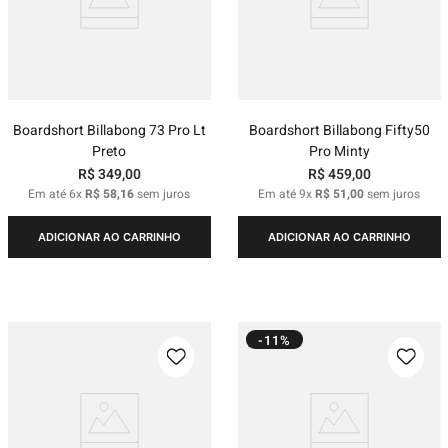
Boardshort Billabong 73 Pro Lt
Boardshort Billabong Fifty50
Preto
Pro Minty
R$
349
,
00
R$
459
,
00
Em até
6
x
R$
58
,
16
sem juros
Em até
9
x
R$
51
,
00
sem juros
ADICIONAR AO CARRINHO
ADICIONAR AO CARRINHO
-11%