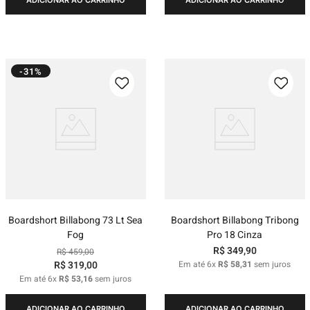
ADICIONAR AO CARRINHO
ADICIONAR AO CARRINHO
-31%
Boardshort Billabong 73 Lt Sea
Boardshort Billabong Tribong
Fog
Pro 18 Cinza
R$
349
,
90
R$
459
,
00
R$
319
,
00
Em até
6
x
R$
58
,
31
sem juros
Em até
6
x
R$
53
,
16
sem juros
ADICIONAR AO CARRINHO
ADICIONAR AO CARRINHO