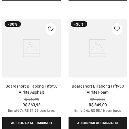
-30%
-30%
Boardshort Billabong Fifty50
Boardshort Billabong Fifty50
Airlite Asphalt
Airlite Foam
R$
519
,
90
R$
499
,
00
R$
363
,
93
R$
349
,
00
Em até
7
x
R$
51
,
99
sem juros
Em até
6
x
R$
58
,
16
sem juros
ADICIONAR AO CARRINHO
ADICIONAR AO CARRINHO