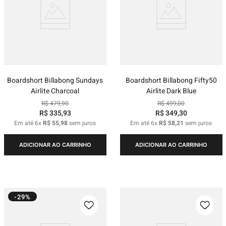
Boardshort Billabong Sundays
Boardshort Billabong Fifty50
Airlite Charcoal
Airlite Dark Blue
R$
479
,
90
R$
499
,
00
R$
335
,
93
R$
349
,
30
Em até
6
x
R$
55
,
98
sem juros
Em até
6
x
R$
58
,
21
sem juros
ADICIONAR AO CARRINHO
ADICIONAR AO CARRINHO
-29%