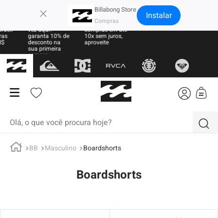
×
Billabong Store
Instalar
Sua primeira
Parcele suas
vez aqui?
compras em até
garanta 10% de
10x sem juros,
desconto na
aproveite
sua primeira
compra
Olá, o que você procura hoje?
BB
Masculino
Boardshorts
termos mais buscados
1
º
moletom
Boardshorts
2
º
regata
3
º
boardshort