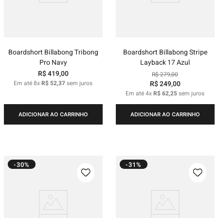
Boardshort Billabong Tribong
Boardshort Billabong Stripe
Pro Navy
Layback 17 Azul
R$
419
,
00
R$
279
,
00
Em até
8
x
R$
52
,
37
sem juros
R$
249
,
00
Em até
4
x
R$
62
,
25
sem juros
ADICIONAR AO CARRINHO
ADICIONAR AO CARRINHO
-30%
-31%