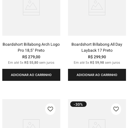
Boardshort Billabong Arch Logo
Boardshort Billabong All Day
Pro 18,5" Preto
Layback 17 Preto
R$
279
,
00
R$
299
,
90
Em até
5
x
R$
55
,
80
sem juros
Em até
5
x
R$
59
,
98
sem juros
ADICIONAR AO CARRINHO
ADICIONAR AO CARRINHO
-30%