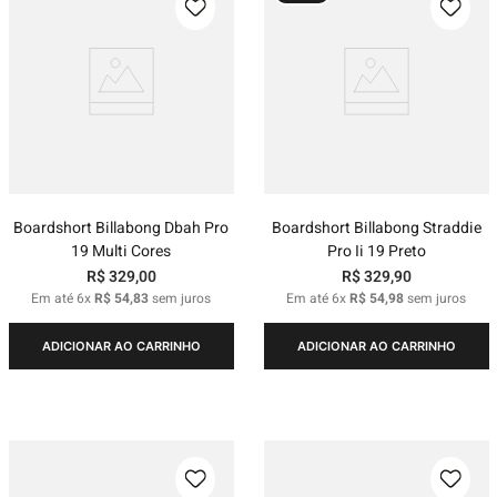
Boardshort Billabong Dbah Pro
Boardshort Billabong Straddie
19 Multi Cores
Pro Ii 19 Preto
R$
329
,
00
R$
329
,
90
Em até
6
x
R$
54
,
83
sem juros
Em até
6
x
R$
54
,
98
sem juros
ADICIONAR AO CARRINHO
ADICIONAR AO CARRINHO