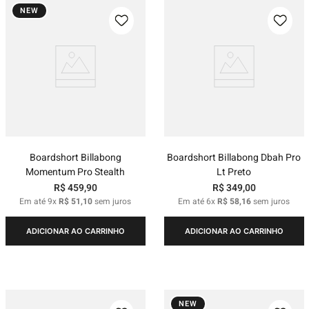
NEW
Boardshort Billabong
Boardshort Billabong Dbah Pro
Momentum Pro Stealth
Lt Preto
R$
459
,
90
R$
349
,
00
Em até
9
x
R$
51
,
10
sem juros
Em até
6
x
R$
58
,
16
sem juros
ADICIONAR AO CARRINHO
ADICIONAR AO CARRINHO
NEW