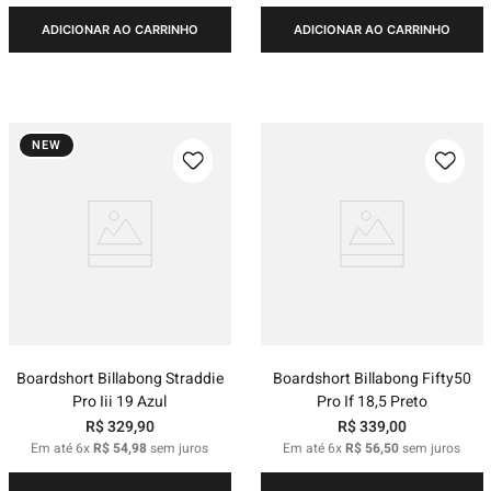
ADICIONAR AO CARRINHO
ADICIONAR AO CARRINHO
NEW
Boardshort Billabong Straddie
Boardshort Billabong Fifty50
Pro Iii 19 Azul
Pro If 18,5 Preto
R$
329
,
90
R$
339
,
00
Em até
6
x
R$
54
,
98
sem juros
Em até
6
x
R$
56
,
50
sem juros