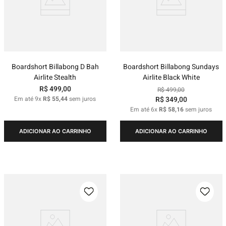
Boardshort Billabong D Bah
Boardshort Billabong Sundays
Airlite Stealth
Airlite Black White
R$
499
,
00
R$
499
,
00
Em até
9
x
R$
55
,
44
sem juros
R$
349
,
00
Em até
6
x
R$
58
,
16
sem juros
ADICIONAR AO CARRINHO
ADICIONAR AO CARRINHO