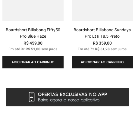
Boardshort Billabong Fifty50
Boardshort Billabong Sundays
Pro Blue Haze
Pro Lt Ii 18,5 Preto
R$
459
,
00
R$
359
,
00
Em até
9
x
R$
51
,
00
sem juros
Em até
7
x
R$
51
,
28
sem juros
ADICIONAR AO CARRINHO
ADICIONAR AO CARRINHO