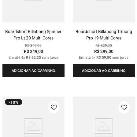
Boardshort Billabong Spinner
Boardshort Billabong Tribong
Pro Lt 20 Multi Cores
Pro 19 Multi Cores
R$
349
,
00
R$
329
,
00
R$
249
,
00
R$
299
,
00
Em até
4
x
R$
62
,
25
sem juros
Em até
5
x
R$
59
,
80
sem juros
ADICIONAR AO CARRINHO
ADICIONAR AO CARRINHO
-10%