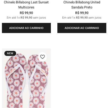
Chinelo Billabong Last Sunset
Chinelo Billabong United
Multicores
Sandals Preto
R$
99
,
90
R$
99
,
90
Em até
1
x
R$
99
,
90
sem juros
Em até
1
x
R$
99
,
90
sem juros
ADICIONAR AO CARRINHO
ADICIONAR AO CARRINHO
NEW