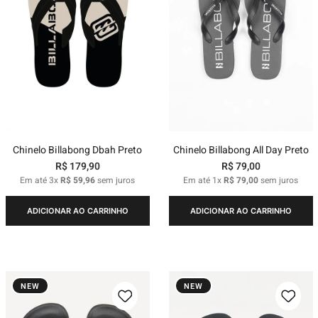
Chinelo Billabong Dbah Preto
Chinelo Billabong All Day Preto
R$
179
,
90
R$
79
,
00
Em até
3
x
R$
59
,
96
sem juros
Em até
1
x
R$
79
,
00
sem juros
ADICIONAR AO CARRINHO
ADICIONAR AO CARRINHO
NEW
NEW