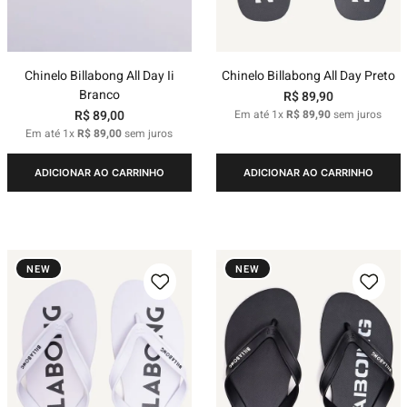
Chinelo Billabong All Day Ii
Chinelo Billabong All Day Preto
Branco
R$
89
,
90
R$
89
,
00
Em até
1
x
R$
89
,
90
sem juros
Em até
1
x
R$
89
,
00
sem juros
ADICIONAR AO CARRINHO
ADICIONAR AO CARRINHO
NEW
NEW