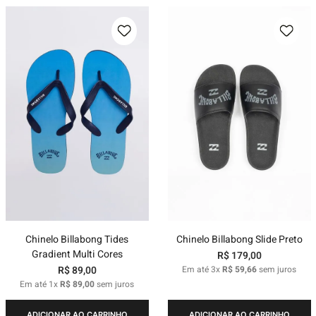
Chinelo Billabong Tides
Chinelo Billabong Slide Preto
Gradient Multi Cores
R$
179
,
00
R$
89
,
00
Em até
3
x
R$
59
,
66
sem juros
Em até
1
x
R$
89
,
00
sem juros
ADICIONAR AO CARRINHO
ADICIONAR AO CARRINHO