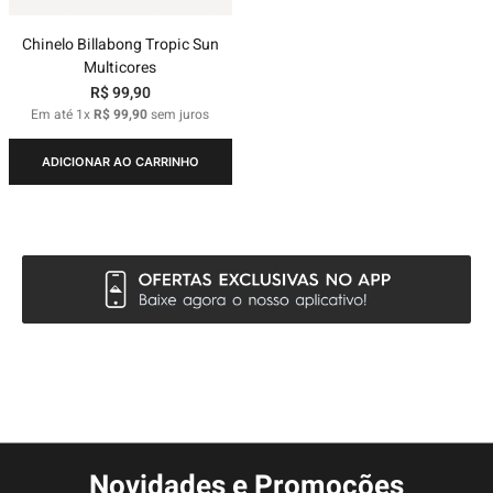
Chinelo Billabong Tropic Sun
Multicores
R$
99
,
90
Em até
1
x
R$
99
,
90
sem juros
ADICIONAR AO CARRINHO
Novidades e Promoções