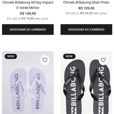
Chinelo Billabong All Day Impact
Chinelo Billabong Dbah Preto
II Verde Militar
R$
109
,
90
R$
149
,
90
Em até
2
x
R$
54
,
95
sem juros
Em até
2
x
R$
74
,
95
sem juros
ADICIONAR AO CARRINHO
ADICIONAR AO CARRINHO
NEW
NEW