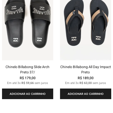
Chinelo Billabong Slide Arch
Chinelo Billabong All Day Impact
Preto 37/
Preto
R$
179
,
00
R$
189
,
00
Em até
3
x
R$
59
,
66
sem juros
Em até
3
x
R$
63
,
00
sem juros
ADICIONAR AO CARRINHO
ADICIONAR AO CARRINHO