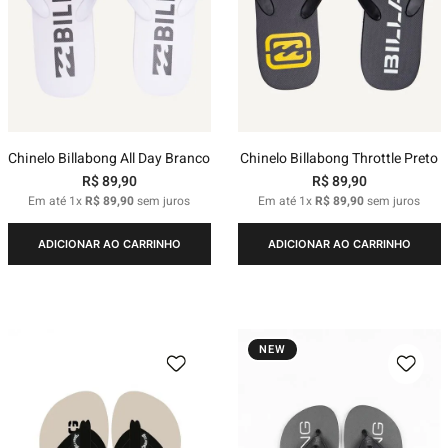
Chinelo Billabong All Day Branco
Chinelo Billabong Throttle Preto
R$
89
,
90
R$
89
,
90
Em até
1
x
R$
89
,
90
sem juros
Em até
1
x
R$
89
,
90
sem juros
ADICIONAR AO CARRINHO
ADICIONAR AO CARRINHO
NEW