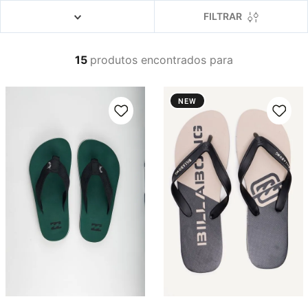
4
º
boardshort
FILTRAR
5
º
camiseta
6
º
bermuda
15
produtos
7
º
jaqueta
8
º
carteira
NEW
9
º
mochila
10
º
chinelo