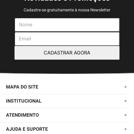
Cadastre-se gratuitamente à nossa Newsletter
CADASTRAR AGORA
MAPA DO SITE
+
NOVIDADES
INSTITUCIONAL
+
MASCULINO
SOBRE NÓS
ATENDIMENTO
+
KIDS
TROCAS E DEVOLUÇÕES
(11)2010-1028
AJUDA E SUPORTE
+