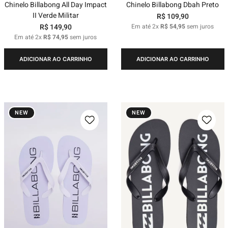
Chinelo Billabong All Day Impact
Chinelo Billabong Dbah Preto
II Verde Militar
R$
109
,
90
R$
149
,
90
Em até
2
x
R$
54
,
95
sem juros
Em até
2
x
R$
74
,
95
sem juros
ADICIONAR AO CARRINHO
ADICIONAR AO CARRINHO
NEW
NEW