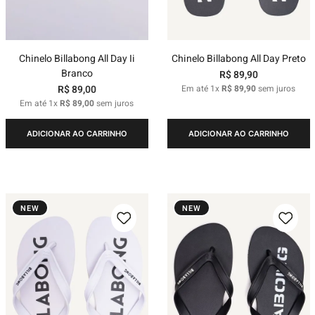
Chinelo Billabong All Day Ii
Chinelo Billabong All Day Preto
Branco
R$
89
,
90
R$
89
,
00
Em até
1
x
R$
89
,
90
sem juros
Em até
1
x
R$
89
,
00
sem juros
ADICIONAR AO CARRINHO
ADICIONAR AO CARRINHO
NEW
NEW