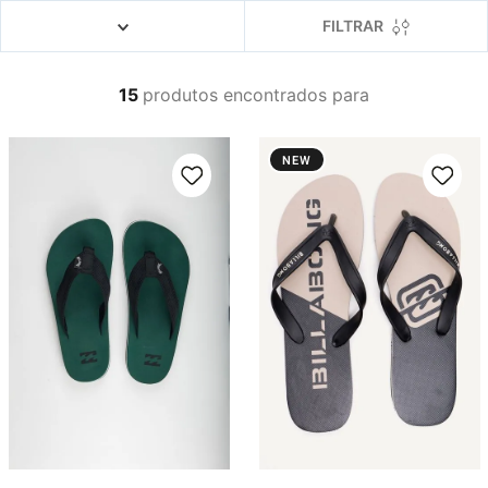
4
º
boardshort
FILTRAR
5
º
camiseta
6
º
bermuda
15
produtos
7
º
jaqueta
8
º
carteira
NEW
9
º
mochila
10
º
chinelo