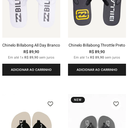
Chinelo Billabong All Day Branco
Chinelo Billabong Throttle Preto
R$
89
,
90
R$
89
,
90
Em até
1
x
R$
89
,
90
sem juros
Em até
1
x
R$
89
,
90
sem juros
ADICIONAR AO CARRINHO
ADICIONAR AO CARRINHO
NEW