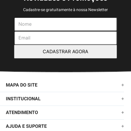
Cadastre-se gratuitamente à nossa Newsletter
CADASTRAR AGORA
MAPA DO SITE
+
NOVIDADES
INSTITUCIONAL
+
MASCULINO
SOBRE NÓS
ATENDIMENTO
+
KIDS
TROCAS E DEVOLUÇÕES
(11)2010-1028
AJUDA E SUPORTE
+