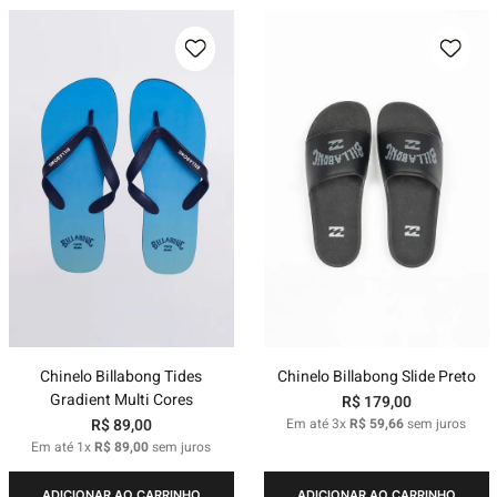
Chinelo Billabong Tides
Chinelo Billabong Slide Preto
Gradient Multi Cores
R$
179
,
00
R$
89
,
00
Em até
3
x
R$
59
,
66
sem juros
Em até
1
x
R$
89
,
00
sem juros
ADICIONAR AO CARRINHO
ADICIONAR AO CARRINHO