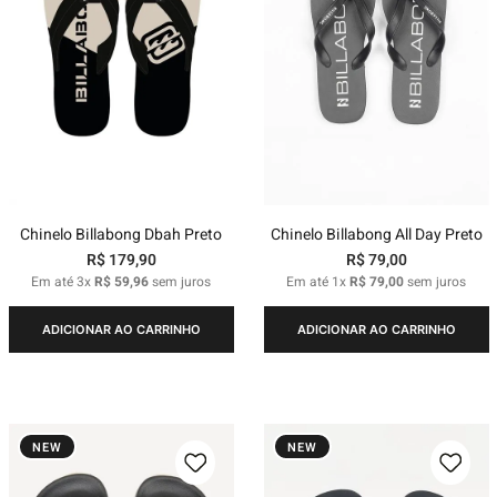
Chinelo Billabong Dbah Preto
Chinelo Billabong All Day Preto
R$
179
,
90
R$
79
,
00
Em até
3
x
R$
59
,
96
sem juros
Em até
1
x
R$
79
,
00
sem juros
ADICIONAR AO CARRINHO
ADICIONAR AO CARRINHO
NEW
NEW