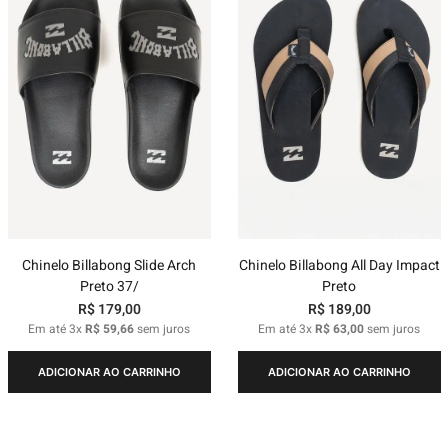
Chinelo Billabong Slide Arch
Chinelo Billabong All Day Impact
Preto 37/
Preto
R$
179
,
00
R$
189
,
00
Em até
3
x
R$
59
,
66
sem juros
Em até
3
x
R$
63
,
00
sem juros
ADICIONAR AO CARRINHO
ADICIONAR AO CARRINHO