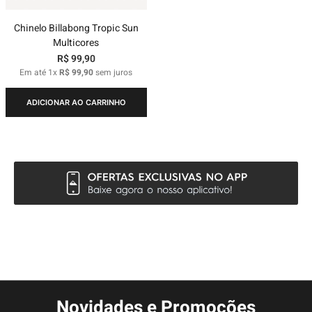
Chinelo Billabong Tropic Sun
Multicores
R$
99
,
90
Em até
1
x
R$
99
,
90
sem juros
ADICIONAR AO CARRINHO
Novidades e Promoções