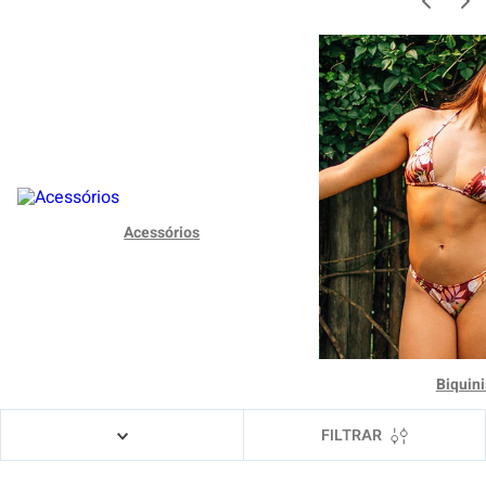
4
º
boardshort
5
º
camiseta
6
º
bermuda
7
º
jaqueta
8
º
carteira
9
º
mochila
Acessórios
10
º
chinelo
Biquini
FILTRAR