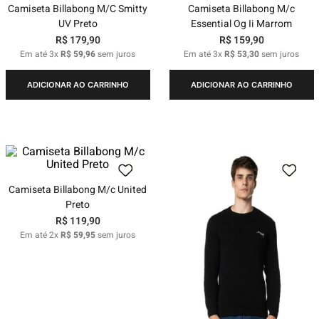
Camiseta Billabong M/C Smitty
Camiseta Billabong M/c
UV Preto
Essential Og Ii Marrom
R$
179
,
90
R$
159
,
90
Em até
3
x
R$
59
,
96
sem juros
Em até
3
x
R$
53
,
30
sem juros
ADICIONAR AO CARRINHO
ADICIONAR AO CARRINHO
Camiseta Billabong M/c United
Preto
R$
119
,
90
Em até
2
x
R$
59
,
95
sem juros