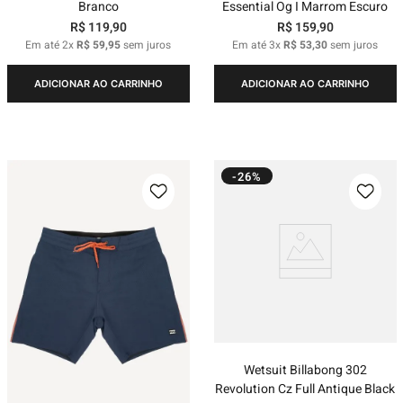
Branco
Essential Og I Marrom Escuro
R$
119
,
90
R$
159
,
90
Em até
2
x
R$
59
,
95
sem juros
Em até
3
x
R$
53
,
30
sem juros
ADICIONAR AO CARRINHO
ADICIONAR AO CARRINHO
-26%
Wetsuit Billabong 302
Revolution Cz Full Antique Black