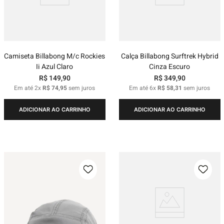
Camiseta Billabong M/c Rockies
Calça Billabong Surftrek Hybrid
Ii Azul Claro
Cinza Escuro
R$
149
,
90
R$
349
,
90
Em até
2
x
R$
74
,
95
sem juros
Em até
6
x
R$
58
,
31
sem juros
ADICIONAR AO CARRINHO
ADICIONAR AO CARRINHO