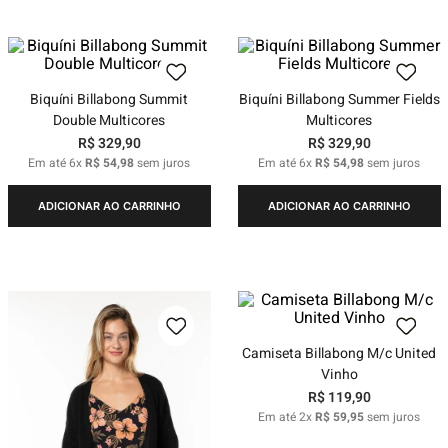
Biquíni Billabong Summit
Biquíni Billabong Summer Fields
Double Multicores
Multicores
R$
329
,
90
R$
329
,
90
Em até
6
x
R$
54
,
98
sem juros
Em até
6
x
R$
54
,
98
sem juros
ADICIONAR AO CARRINHO
ADICIONAR AO CARRINHO
Camiseta Billabong M/c United
Vinho
R$
119
,
90
Em até
2
x
R$
59
,
95
sem juros