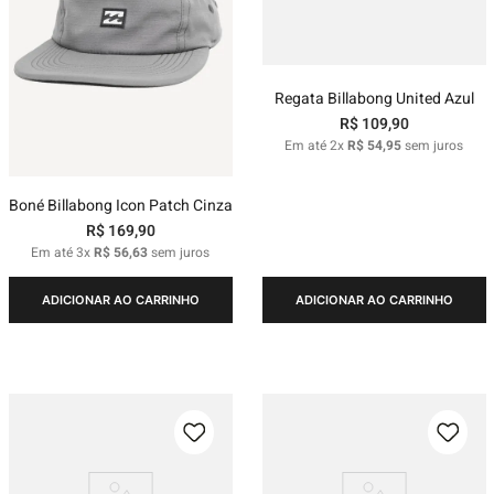
Regata Billabong United Azul
R$
109
,
90
Em até
2
x
R$
54
,
95
sem juros
Boné Billabong Icon Patch Cinza
R$
169
,
90
Em até
3
x
R$
56
,
63
sem juros
ADICIONAR AO CARRINHO
ADICIONAR AO CARRINHO