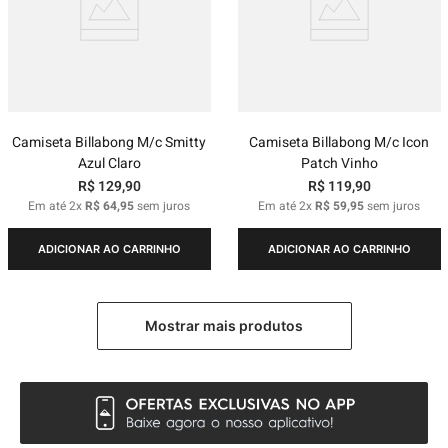
Camiseta Billabong M/c Smitty
Camiseta Billabong M/c Icon
Azul Claro
Patch Vinho
R$
129
,
90
R$
119
,
90
Em até
2
x
R$
64
,
95
sem juros
Em até
2
x
R$
59
,
95
sem juros
ADICIONAR AO CARRINHO
ADICIONAR AO CARRINHO