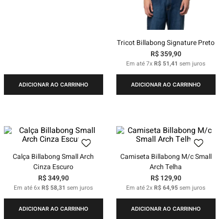
Tricot Billabong Signature Preto
R$
359
,
90
Em até
7
x
R$
51
,
41
sem juros
ADICIONAR AO CARRINHO
ADICIONAR AO CARRINHO
Calça Billabong Small Arch
Camiseta Billabong M/c Small
Cinza Escuro
Arch Telha
R$
349
,
90
R$
129
,
90
Em até
6
x
R$
58
,
31
sem juros
Em até
2
x
R$
64
,
95
sem juros
ADICIONAR AO CARRINHO
ADICIONAR AO CARRINHO