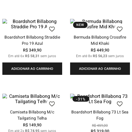
NEW
Boardshort Billabong Straddie
Bermuda Billabong Crossfire
Pro 19 Azul
Mid Khaki
R$
349
,
90
R$
449
,
90
Em até
6
x
R$
58
,
31
sem juros
Em até
8
x
R$
56
,
23
sem juros
ADICIONAR AO CARRINHO
ADICIONAR AO CARRINHO
-31%
Camiseta Billabong M/c
Boardshort Billabong 73 Lt Sea
Tailgating Telha
Fog
R$
149
,
90
R$
459
,
00
Em até
2
x
R$
74
,
95
sem juros
R$
319
,
00