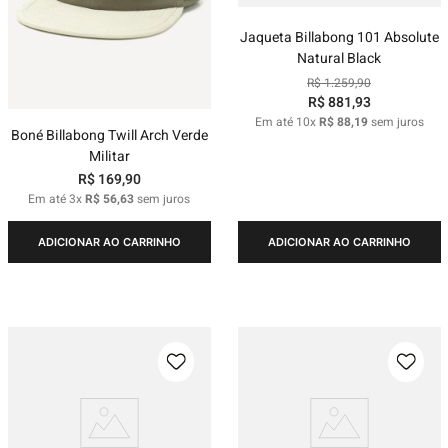
Jaqueta Billabong 101 Absolute
Natural Black
R$
1
.
259
,
90
R$
881
,
93
Em até
10
x
R$
88
,
19
sem juros
Boné Billabong Twill Arch Verde
Militar
R$
169
,
90
Em até
3
x
R$
56
,
63
sem juros
ADICIONAR AO CARRINHO
ADICIONAR AO CARRINHO