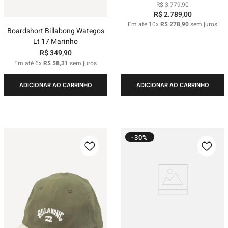
R$
3
.
779
,
90
R$
2
.
789
,
00
Em até
10
x
R$
278
,
90
sem juros
Boardshort Billabong Wategos
Lt 17 Marinho
R$
349
,
90
Em até
6
x
R$
58
,
31
sem juros
ADICIONAR AO CARRINHO
ADICIONAR AO CARRINHO
-30%