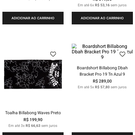
Em até
6
x
R$
53
,
16
sem juros
ADICIONAR AO CARRINHO
ADICIONAR AO CARRINHO
Boardshort Billabong Dbah
Bracket Pro 19 Tn Azul 9
R$
289
,
00
Em até
5
x
R$
57
,
80
sem juros
Toalha Billabong Waves Preto
R$
199
,
90
Em até
3
x
R$
66
,
63
sem juros