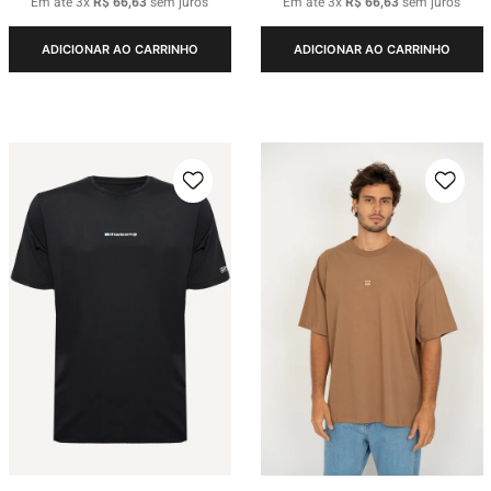
Em até
3
x
R$
66
,
63
sem juros
Em até
3
x
R$
66
,
63
sem juros
ADICIONAR AO CARRINHO
ADICIONAR AO CARRINHO