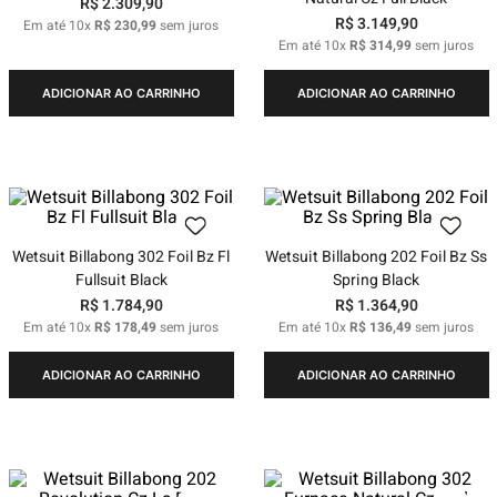
R$
2
.
309
,
90
R$
3
.
149
,
90
Em até
10
x
R$
230
,
99
sem juros
Em até
10
x
R$
314
,
99
sem juros
ADICIONAR AO CARRINHO
ADICIONAR AO CARRINHO
Wetsuit Billabong 302 Foil Bz Fl
Wetsuit Billabong 202 Foil Bz Ss
Fullsuit Black
Spring Black
R$
1
.
784
,
90
R$
1
.
364
,
90
Em até
10
x
R$
178
,
49
sem juros
Em até
10
x
R$
136
,
49
sem juros
ADICIONAR AO CARRINHO
ADICIONAR AO CARRINHO