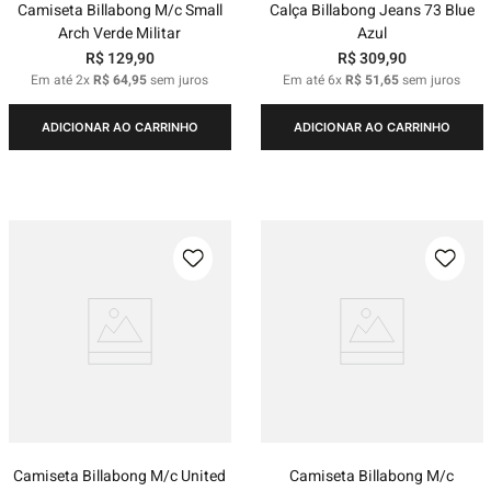
Camiseta Billabong M/c Small
Calça Billabong Jeans 73 Blue
Arch Verde Militar
Azul
R$
129
,
90
R$
309
,
90
Em até
2
x
R$
64
,
95
sem juros
Em até
6
x
R$
51
,
65
sem juros
ADICIONAR AO CARRINHO
ADICIONAR AO CARRINHO
Camiseta Billabong M/c United
Camiseta Billabong M/c