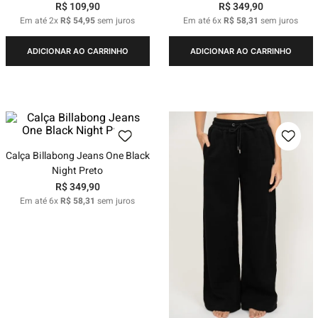
R$
109
,
90
R$
349
,
90
Em até
2
x
R$
54
,
95
sem juros
Em até
6
x
R$
58
,
31
sem juros
ADICIONAR AO CARRINHO
ADICIONAR AO CARRINHO
Calça Billabong Jeans One Black
Night Preto
R$
349
,
90
Em até
6
x
R$
58
,
31
sem juros