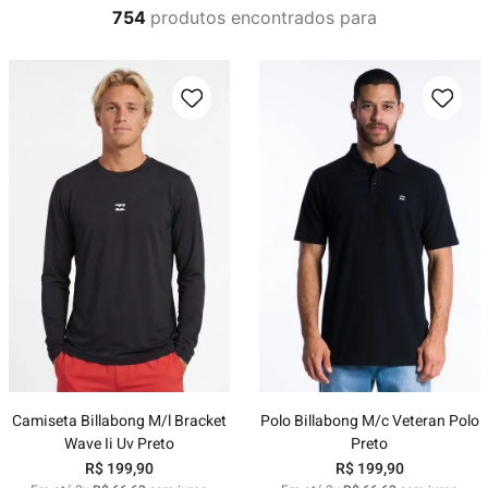
754
produtos
Camiseta Billabong M/l Bracket
Polo Billabong M/c Veteran Polo
Wave Ii Uv Preto
Preto
R$
199
,
90
R$
199
,
90