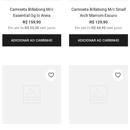
Camiseta Billabong M/c
Camiseta Billabong M/c Small
Essential Og Iii Areia
Arch Marrom Escuro
R$
159
,
90
R$
129
,
90
Em até
3
x
R$
53
,
30
sem juros
Em até
2
x
R$
64
,
95
sem juros
ADICIONAR AO CARRINHO
ADICIONAR AO CARRINHO