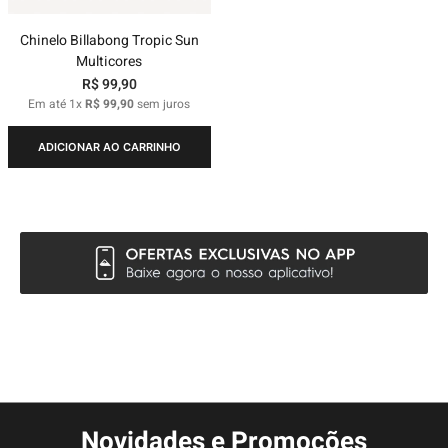
Chinelo Billabong Tropic Sun
Multicores
R$
99
,
90
Em até
1
x
R$
99
,
90
sem juros
ADICIONAR AO CARRINHO
Novidades e Promoções