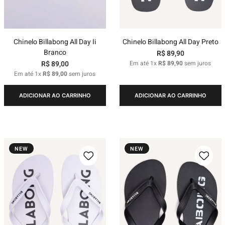
Chinelo Billabong All Day Ii
Chinelo Billabong All Day Preto
Branco
R$
89
,
90
R$
89
,
00
Em até
1
x
R$
89
,
90
sem juros
Em até
1
x
R$
89
,
00
sem juros
ADICIONAR AO CARRINHO
ADICIONAR AO CARRINHO
NEW
NEW