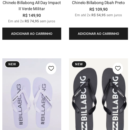
Chinelo Billabong All Day Impact
Chinelo Billabong Dbah Preto
II Verde Militar
R$
109
,
90
R$
149
,
90
Em até
2
x
R$
54
,
95
sem juros
Em até
2
x
R$
74
,
95
sem juros
ADICIONAR AO CARRINHO
ADICIONAR AO CARRINHO
NEW
NEW