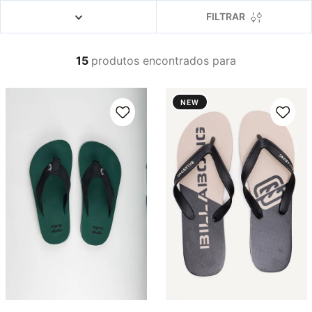
4
º
boardshort
FILTRAR
5
º
camiseta
6
º
bermuda
15
produtos
7
º
jaqueta
8
º
carteira
NEW
9
º
mochila
10
º
chinelo