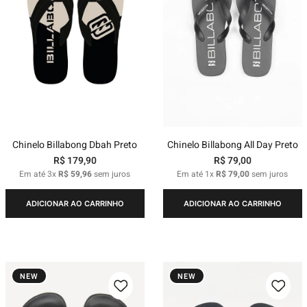
Chinelo Billabong Dbah Preto
Chinelo Billabong All Day Preto
R$
179
,
90
R$
79
,
00
Em até
3
x
R$
59
,
96
sem juros
Em até
1
x
R$
79
,
00
sem juros
ADICIONAR AO CARRINHO
ADICIONAR AO CARRINHO
NEW
NEW