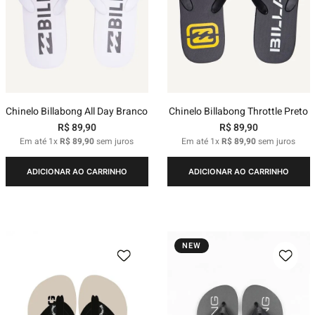
Chinelo Billabong All Day Branco
Chinelo Billabong Throttle Preto
R$
89
,
90
R$
89
,
90
Em até
1
x
R$
89
,
90
sem juros
Em até
1
x
R$
89
,
90
sem juros
ADICIONAR AO CARRINHO
ADICIONAR AO CARRINHO
NEW