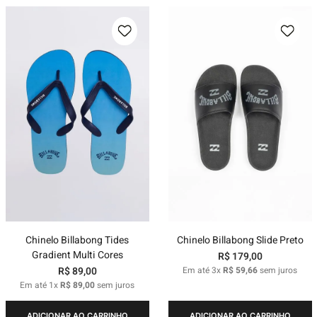
Chinelo Billabong Tides
Chinelo Billabong Slide Preto
Gradient Multi Cores
R$
179
,
00
R$
89
,
00
Em até
3
x
R$
59
,
66
sem juros
Em até
1
x
R$
89
,
00
sem juros
ADICIONAR AO CARRINHO
ADICIONAR AO CARRINHO