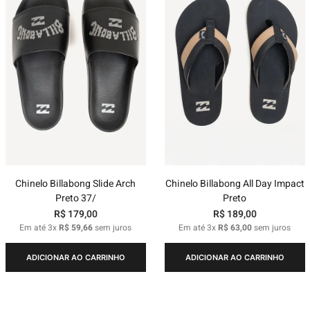
Chinelo Billabong Slide Arch
Chinelo Billabong All Day Impact
Preto 37/
Preto
R$
179
,
00
R$
189
,
00
Em até
3
x
R$
59
,
66
sem juros
Em até
3
x
R$
63
,
00
sem juros
ADICIONAR AO CARRINHO
ADICIONAR AO CARRINHO