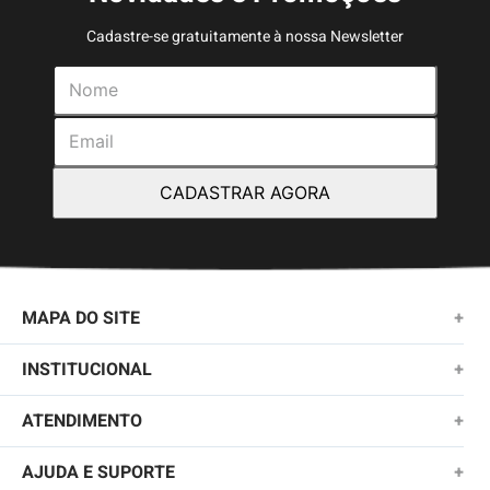
Cadastre-se gratuitamente à nossa Newsletter
CADASTRAR AGORA
MAPA DO SITE
+
NOVIDADES
INSTITUCIONAL
+
MASCULINO
SOBRE NÓS
ATENDIMENTO
+
KIDS
TROCAS E DEVOLUÇÕES
(11)2010-1028
AJUDA E SUPORTE
+