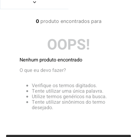
4
º
boné
5
º
camiseta
0
produto
6
º
bermuda
7
º
jaqueta
OOPS!
8
º
carteira
9
º
mochila
Nenhum produto encontrado
10
º
biquini
O que eu devo fazer?
Verifique os termos digitados.
Tente utilizar uma única palavra.
Utilize termos genéricos na busca.
Tente utilizar sinônimos do termo
desejado.