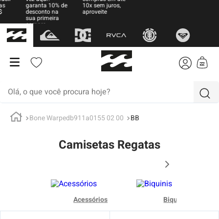
garanta 10% de
10x sem juros,
desconto na
aproveite
sua primeira
compra
Bone Warpedb911a0155 02 00
BB
Camisetas Regatas
Acessórios
Biquinis