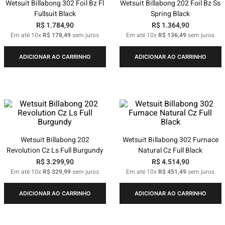
Wetsuit Billabong 302 Foil Bz Fl
Wetsuit Billabong 202 Foil Bz Ss
Fullsuit Black
Spring Black
R$
1
.
784
,
90
R$
1
.
364
,
90
Em até
10
x
R$
178
,
49
sem juros
Em até
10
x
R$
136
,
49
sem juros
ADICIONAR AO CARRINHO
ADICIONAR AO CARRINHO
Wetsuit Billabong 202
Wetsuit Billabong 302 Furnace
Revolution Cz Ls Full Burgundy
Natural Cz Full Black
R$
3
.
299
,
90
R$
4
.
514
,
90
Em até
10
x
R$
329
,
99
sem juros
Em até
10
x
R$
451
,
49
sem juros
ADICIONAR AO CARRINHO
ADICIONAR AO CARRINHO