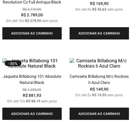
Revolution Cz Full Antique Black
R$
169
,
90
R$
3
.
779
,
90
Em até
3
x
R$
56
,
63
sem juros
R$
2
.
789
,
00
Em até
10
x
R$
278
,
90
sem juros
ADICIONAR AO CARRINHO
ADICIONAR AO CARRINHO
-30%
Jaqueta Billabong 101 Absolute
Camiseta Billabong M/c Rockies
Natural Black
Ii Azul Claro
R$
149
,
90
R$
1
.
259
,
90
R$
881
,
93
Em até
2
x
R$
74
,
95
sem juros
Em até
10
x
R$
88
,
19
sem juros
ADICIONAR AO CARRINHO
ADICIONAR AO CARRINHO