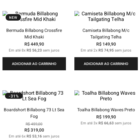
NEW
Bermuda Billabong Crossfire
Camiseta Billabong M/c
Mid Khaki
Tailgating Telha
R$
449
,
90
R$
149
,
90
Em até
8
x
R$
56
,
23
sem juros
Em até
2
x
R$
74
,
95
sem juros
ADICIONAR AO CARRINHO
ADICIONAR AO CARRINHO
-31%
Boardshort Billabong 73 Lt Sea
Toalha Billabong Waves Preto
Fog
R$
199
,
90
Em até
3
x
R$
66
,
63
sem juros
R$
459
,
00
R$
319
,
00
Em até
6
x
R$
53
,
16
sem juros