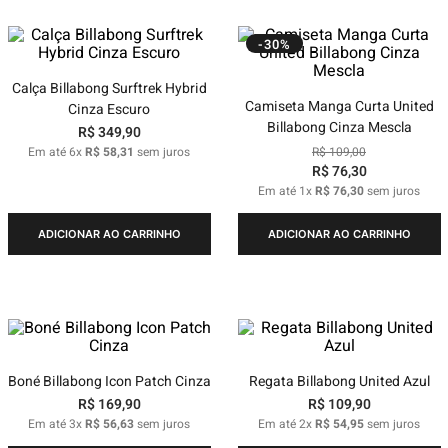
-30%
Calça Billabong Surftrek Hybrid
Camiseta Manga Curta United
Cinza Escuro
Billabong Cinza Mescla
R$
349
,
90
Em até
6
x
R$
58
,
31
sem juros
R$
109
,
00
R$
76
,
30
Em até
1
x
R$
76
,
30
sem juros
ADICIONAR AO CARRINHO
ADICIONAR AO CARRINHO
Boné Billabong Icon Patch Cinza
Regata Billabong United Azul
R$
169
,
90
R$
109
,
90
Em até
3
x
R$
56
,
63
sem juros
Em até
2
x
R$
54
,
95
sem juros