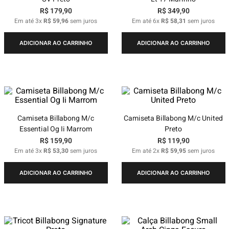
R$
179
,
90
R$
349
,
90
Em até
3
x
R$
59
,
96
sem juros
Em até
6
x
R$
58
,
31
sem juros
ADICIONAR AO CARRINHO
ADICIONAR AO CARRINHO
Camiseta Billabong M/c
Camiseta Billabong M/c United
Essential Og Ii Marrom
Preto
R$
159
,
90
R$
119
,
90
Em até
3
x
R$
53
,
30
sem juros
Em até
2
x
R$
59
,
95
sem juros
ADICIONAR AO CARRINHO
ADICIONAR AO CARRINHO