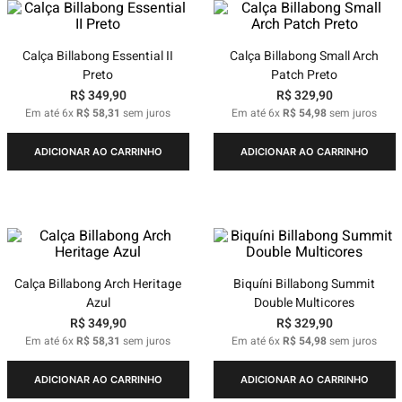
Calça Billabong Essential II
Calça Billabong Small Arch
Preto
Patch Preto
R$
349
,
90
R$
329
,
90
Em até
6
x
R$
58
,
31
sem juros
Em até
6
x
R$
54
,
98
sem juros
ADICIONAR AO CARRINHO
ADICIONAR AO CARRINHO
Calça Billabong Arch Heritage
Biquíni Billabong Summit
Azul
Double Multicores
R$
349
,
90
R$
329
,
90
Em até
6
x
R$
58
,
31
sem juros
Em até
6
x
R$
54
,
98
sem juros
ADICIONAR AO CARRINHO
ADICIONAR AO CARRINHO