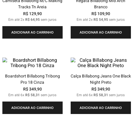
Camiseta Billabong M/C Making
Regata Billabong Mid Arch
Tracks Tn Areia
Branco
R$
129
,
90
R$
109
,
90
Em até
2
x
R$
64
,
95
sem juros
Em até
2
x
R$
54
,
95
sem juros
ADICIONAR AO CARRINHO
ADICIONAR AO CARRINHO
Boardshort Billabong Tribong
Calça Billabong Jeans One Black
Pro 18 Cinza
Night Preto
R$
349
,
90
R$
349
,
90
Em até
6
x
R$
58
,
31
sem juros
Em até
6
x
R$
58
,
31
sem juros
ADICIONAR AO CARRINHO
ADICIONAR AO CARRINHO