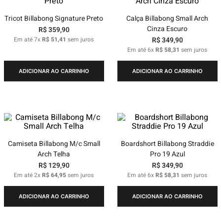
Tricot Billabong Signature Preto
Calça Billabong Small Arch
Cinza Escuro
R$
359
,
90
Em até
7
x
R$
51
,
41
sem juros
R$
349
,
90
Em até
6
x
R$
58
,
31
sem juros
ADICIONAR AO CARRINHO
ADICIONAR AO CARRINHO
Camiseta Billabong M/c Small
Boardshort Billabong Straddie
Arch Telha
Pro 19 Azul
R$
129
,
90
R$
349
,
90
Em até
2
x
R$
64
,
95
sem juros
Em até
6
x
R$
58
,
31
sem juros
ADICIONAR AO CARRINHO
ADICIONAR AO CARRINHO