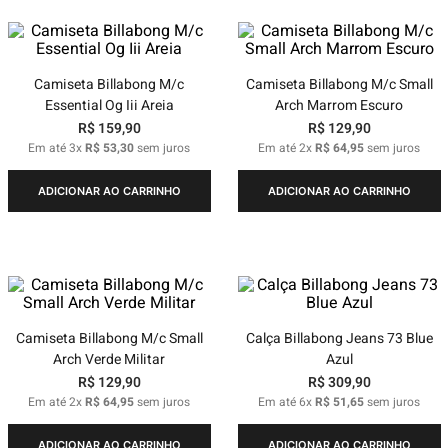
Camiseta Billabong M/c
Camiseta Billabong M/c Small
Essential Og Iii Areia
Arch Marrom Escuro
R$
159
,
90
R$
129
,
90
Em até
3
x
R$
53
,
30
sem juros
Em até
2
x
R$
64
,
95
sem juros
ADICIONAR AO CARRINHO
ADICIONAR AO CARRINHO
Camiseta Billabong M/c Small
Calça Billabong Jeans 73 Blue
Arch Verde Militar
Azul
R$
129
,
90
R$
309
,
90
Em até
2
x
R$
64
,
95
sem juros
Em até
6
x
R$
51
,
65
sem juros
ADICIONAR AO CARRINHO
ADICIONAR AO CARRINHO