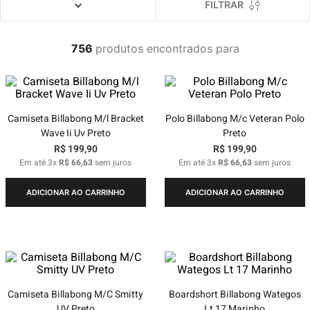
FILTRAR
756
produtos
Camiseta Billabong M/l Bracket
Polo Billabong M/c Veteran Polo
Wave Ii Uv Preto
Preto
R$
199
,
90
R$
199
,
90
Em até
3
x
R$
66
,
63
sem juros
Em até
3
x
R$
66
,
63
sem juros
ADICIONAR AO CARRINHO
ADICIONAR AO CARRINHO
Camiseta Billabong M/C Smitty
Boardshort Billabong Wategos
UV Preto
Lt 17 Marinho