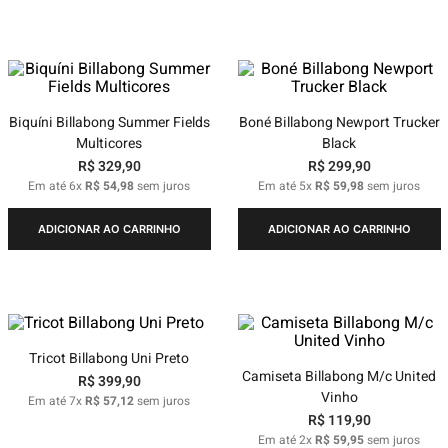
Biquíni Billabong Summer Fields
Boné Billabong Newport Trucker
Multicores
Black
R$
329
,
90
R$
299
,
90
Em até
6
x
R$
54
,
98
sem juros
Em até
5
x
R$
59
,
98
sem juros
ADICIONAR AO CARRINHO
ADICIONAR AO CARRINHO
Tricot Billabong Uni Preto
Camiseta Billabong M/c United
R$
399
,
90
Vinho
Em até
7
x
R$
57
,
12
sem juros
R$
119
,
90
Em até
2
x
R$
59
,
95
sem juros