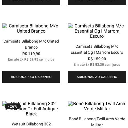
Camiseta Billabong M/c United
Camiseta Billabong M/c
Branco
Essential Og I Marrom Escuro
R$
119
,
90
R$
159
,
90
Em até
2
x
R$
59
,
95
sem juros
Em até
3
x
R$
53
,
30
sem juros
ADICIONAR AO CARRINHO
ADICIONAR AO CARRINHO
-26%
Boné Billabong Twill Arch Verde
Wetsuit Billabong 302
Militar