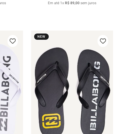
uros
Em até
1
x
R$
89
,
00
sem juros
NEW
37/38
39/40
41/42