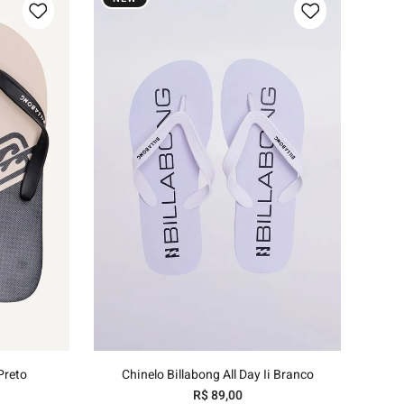
/44
37/38
39/40
41/42
43/44
nho
Adicionar ao carrinho
Preto
Chinelo Billabong All Day Ii Branco
R$
89
,
00