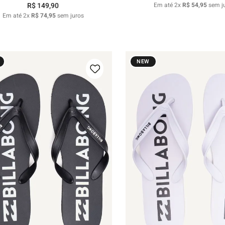
R$
149
,
90
Em até
2
x
R$
54
,
95
sem j
Em até
2
x
R$
74
,
95
sem juros
NEW
37/38
39/40
41/42
43/44
39/40
41/42
43/44