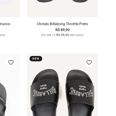
nho
Adicionar ao carrinho
 Branco
Chinelo Billabong Throttle Preto
R$
89
,
90
uros
Em até
1
x
R$
89
,
90
sem juros
NEW