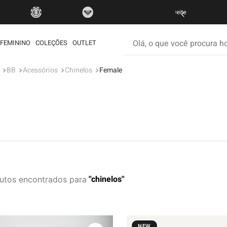
FRETE GRÁTIS
Olá, o que você procura hoje
FEMININO
COLEÇÕES
OUTLET
BB
Acessórios
Chinelos
Female
os mais buscados
etom
ata
é
rdshort
iseta
chinelos
utos
muda
ueta
eira
NEW