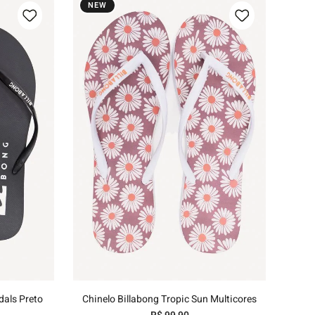
NEW
35/36
37/38
39/40
nho
Adicionar ao carrinho
dals Preto
Chinelo Billabong Tropic Sun Multicores