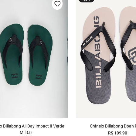
hila
nelo
39/40
41/42
43/44
37/38
39/40
41/42
43
Adicionar ao carrinho
Adicionar ao carri
o Billabong All Day Impact II Verde
Chinelo Billabong Dbah 
Militar
R$
109
,
90