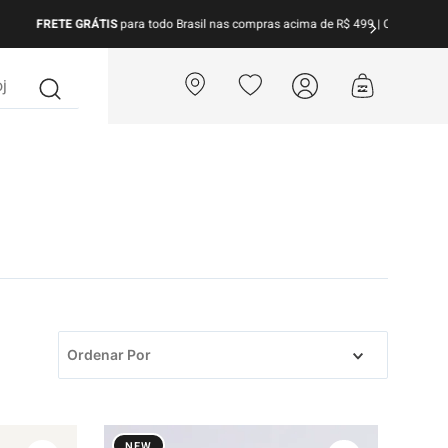
para todo Brasil nas compras acima de R$ 499 | Consulte as Regras
?
Ordenar Por
NEW