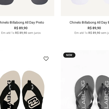
Adicionar ao carrinho
Adicionar ao carri
hinelo Billabong All Day Preto
Chinelo Billabong All Day
R$
89
,
90
R$
89
,
90
Em até
1
x
R$
89
,
90
sem juros
Em até
1
x
R$
89
,
90
sem j
NEW