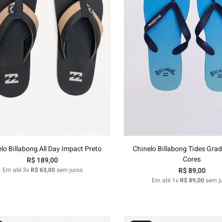
37/38
39/40
37/38
Adicionar ao carrinho
Adicionar ao carri
lo Billabong All Day Impact Preto
Chinelo Billabong Tides Grad
Cores
R$
189
,
00
Em até
3
x
R$
63
,
00
sem juros
R$
89
,
00
Em até
1
x
R$
89
,
00
sem j