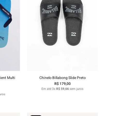
37/38
nho
Adicionar ao carrinho
ient Multi
Chinelo Billabong Slide Preto
R$
179
,
00
Em até
3
x
R$
59
,
66
sem juros
uros