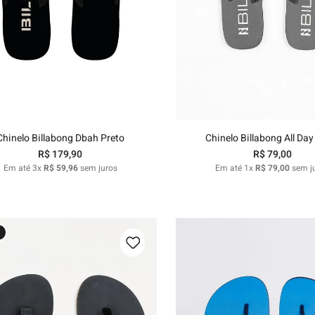
39/40
41/42
43/44
37/38
39/40
43/44
Adicionar ao carrinho
Adicionar ao carri
Chinelo Billabong Dbah Preto
Chinelo Billabong All Day
R$
179
,
90
R$
79
,
00
Em até
3
x
R$
59
,
96
sem juros
Em até
1
x
R$
79
,
00
sem j