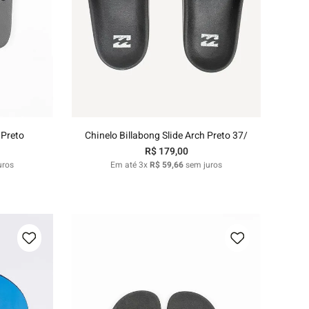
37/38
39/40
41/42
nho
Adicionar ao carrinho
 Preto
Chinelo Billabong Slide Arch Preto 37/
R$
179
,
00
uros
Em até
3
x
R$
59
,
66
sem juros