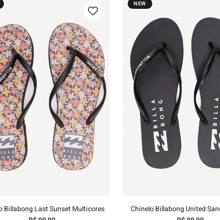
NEW
35/36
37/38
39/40
35/36
37/38
39/40
Adicionar ao carrinho
Adicionar ao carri
o Billabong Last Sunset Multicores
Chinelo Billabong United San