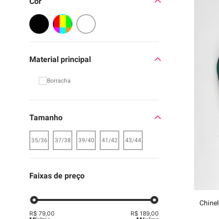
Cor Filtro
9
º
moc
10
º
chi
Material principal
Borracha
Tamanho
35/36
37/38
39/40
41/42
43/44
Faixas de preço
Chinel
R$ 79,00
R$ 189,00