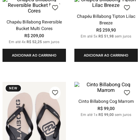
Chapéu Billabong Tipton Lilac
Chapéu Billabong Reversible
Breeze
Bucket Multi Cores
R$
259
,
90
R$
209
,
00
Em até
5
x
R$
51
,
98
sem juros
Em até
4
x
R$
52
,
25
sem juros
ADICIONAR AO CARRINHO
ADICIONAR AO CARRINHO
NEW
Cinto Billabong Cog Marrom
R$
99
,
00
Em até
1
x
R$
99
,
00
sem juros