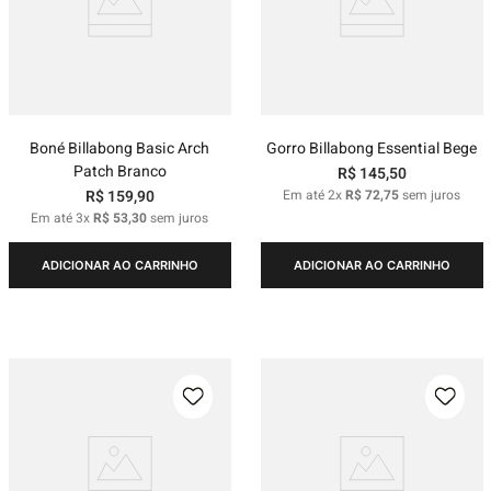
Boné Billabong Basic Arch
Gorro Billabong Essential Bege
Patch Branco
R$
145
,
50
R$
159
,
90
Em até
2
x
R$
72
,
75
sem juros
Em até
3
x
R$
53
,
30
sem juros
ADICIONAR AO CARRINHO
ADICIONAR AO CARRINHO