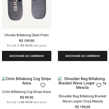
Chinelo Billabong Dbah Preto
R$
109
,
90
Em até
2
x
R$
54
,
95
sem juros
ADICIONAR AO CARRINHO
ADICIONAR AO CARRINHO
Cinto Billabong Cog Stripe Areia
Shoulder Bag Billabong Bracket
R$
99
,
90
Wave Looper Cinza Mescla
Em até
1
x
R$
99
,
90
sem juros
R$
199
,
00