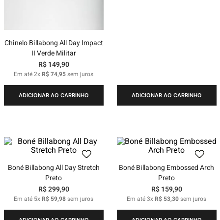
Chinelo Billabong All Day Impact
II Verde Militar
R$
149
,
90
Em até
2
x
R$
74
,
95
sem juros
ADICIONAR AO CARRINHO
ADICIONAR AO CARRINHO
Boné Billabong All Day Stretch
Boné Billabong Embossed Arch
Preto
Preto
R$
299
,
90
R$
159
,
90
Em até
5
x
R$
59
,
98
sem juros
Em até
3
x
R$
53
,
30
sem juros
ADICIONAR AO CARRINHO
ADICIONAR AO CARRINHO