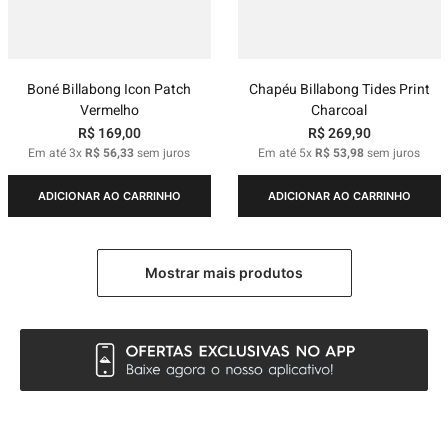
Boné Billabong Icon Patch
Chapéu Billabong Tides Print
Vermelho
Charcoal
R$
169
,
00
R$
269
,
90
Em até
3
x
R$
56
,
33
sem juros
Em até
5
x
R$
53
,
98
sem juros
ADICIONAR AO CARRINHO
ADICIONAR AO CARRINHO