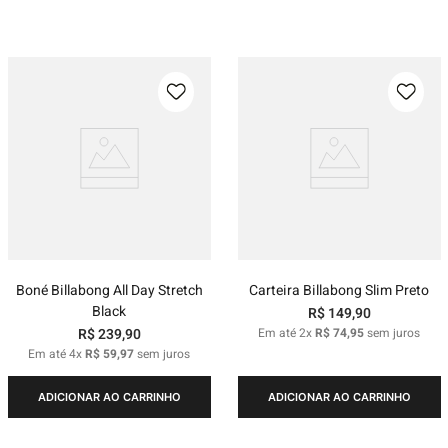
Boné Billabong All Day Stretch
Carteira Billabong Slim Preto
Black
R$
149
,
90
R$
239
,
90
Em até
2
x
R$
74
,
95
sem juros
Em até
4
x
R$
59
,
97
sem juros
ADICIONAR AO CARRINHO
ADICIONAR AO CARRINHO