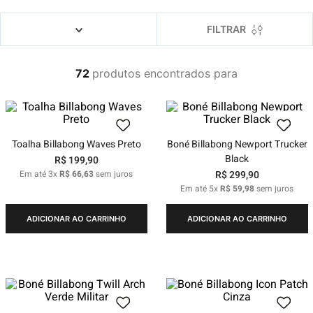
4
º
boardshort
5
º
camiseta
FILTRAR
6
º
bermuda
72
produtos
7
º
jaqueta
8
º
carteira
9
º
mochila
Toalha Billabong Waves Preto
Boné Billabong Newport Trucker
10
º
chinelo
Black
R$
199
,
90
Em até
3
x
R$
66
,
63
sem juros
R$
299
,
90
Em até
5
x
R$
59
,
98
sem juros
ADICIONAR AO CARRINHO
ADICIONAR AO CARRINHO