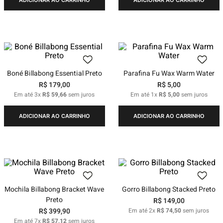
Boné Billabong Essential Preto
Parafina Fu Wax Warm Water
R$
179
,
00
R$
5
,
00
Em até
3
x
R$
59
,
66
sem juros
Em até
1
x
R$
5
,
00
sem juros
ADICIONAR AO CARRINHO
ADICIONAR AO CARRINHO
Mochila Billabong Bracket Wave
Gorro Billabong Stacked Preto
Preto
R$
149
,
00
R$
399
,
90
Em até
2
x
R$
74
,
50
sem juros
Em até
7
x
R$
57
,
12
sem juros