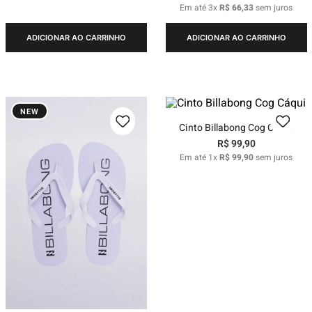
Em até
3
x
R$
66
,
33
sem juros
ADICIONAR AO CARRINHO
ADICIONAR AO CARRINHO
NEW
Cinto Billabong Cog Cáqui
R$
99
,
90
Em até
1
x
R$
99
,
90
sem juros