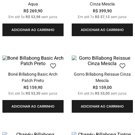
Aqua
Cinza Mescla
R$
269
,
90
R$
399
,
90
Em até
5
x
R$
53
,
98
sem juros
Em até
7
x
R$
57
,
12
sem juros
ADICIONAR AO CARRINHO
ADICIONAR AO CARRINHO
Boné Billabong Basic Arch
Gorro Billabong Reissue Cinza
Patch Preto
Mescla
R$
159
,
90
R$
159
,
00
Em até
3
x
R$
53
,
30
sem juros
Em até
3
x
R$
53
,
00
sem juros
ADICIONAR AO CARRINHO
ADICIONAR AO CARRINHO