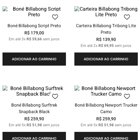
Boné Billabong Script Preto
Carteira Billabong Tribong Lite
Preto
R$
179
,
00
Em até
3
x
R$
59
,
66
sem juros
R$
139
,
90
Em até
2
x
R$
69
,
95
sem juros
ADICIONAR AO CARRINHO
ADICIONAR AO CARRINHO
Boné Billabong Surftrek
Boné Billabong Newport Trucker
Snapback Black
Camo
R$
259
,
90
R$
259
,
90
Em até
5
x
R$
51
,
98
sem juros
Em até
5
x
R$
51
,
98
sem juros
ADICIONAR AO CARRINHO
ADICIONAR AO CARRINHO