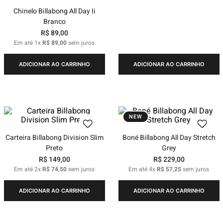
Chinelo Billabong All Day Ii
Branco
R$
89
,
00
Em até
1
x
R$
89
,
00
sem juros
ADICIONAR AO CARRINHO
ADICIONAR AO CARRINHO
NEW
Carteira Billabong Division Slim
Boné Billabong All Day Stretch
Preto
Grey
R$
149
,
00
R$
229
,
00
Em até
2
x
R$
74
,
50
sem juros
Em até
4
x
R$
57
,
25
sem juros
ADICIONAR AO CARRINHO
ADICIONAR AO CARRINHO