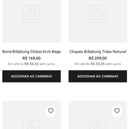
Boné Billabong Global Arch Bege
Chapéu Billabong Tides Natural
R$
169
,
00
R$
209
,
00
Em até
3
x
R$
56
,
33
sem juros
Em até
4
x
R$
52
,
25
sem juros
ADICIONAR AO CARRINHO
ADICIONAR AO CARRINHO