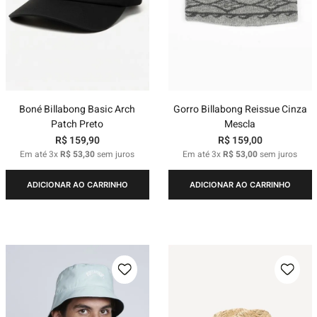
Boné Billabong Basic Arch
Gorro Billabong Reissue Cinza
Patch Preto
Mescla
R$
159
,
90
R$
159
,
00
Em até
3
x
R$
53
,
30
sem juros
Em até
3
x
R$
53
,
00
sem juros
ADICIONAR AO CARRINHO
ADICIONAR AO CARRINHO