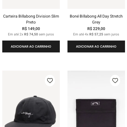
Carteira Billabong Division Slim
Boné Billabong All Day Stretch
Preto
Grey
R$
149
,
00
R$
229
,
00
Em até
2
x
R$
74
,
50
sem juros
Em até
4
x
R$
57
,
25
sem juros
ADICIONAR AO CARRINHO
ADICIONAR AO CARRINHO