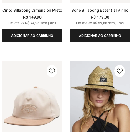
Cinto Billabong Dimension Preto
Boné Billabong Essential Vinho
R$
149
,
90
R$
179
,
00
Em até
2
x
R$
74
,
95
sem juros
Em até
3
x
R$
59
,
66
sem juros
ADICIONAR AO CARRINHO
ADICIONAR AO CARRINHO