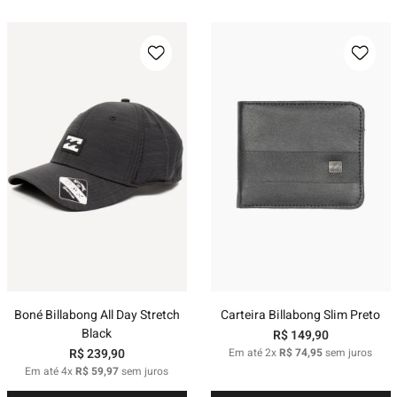
Boné Billabong All Day Stretch
Carteira Billabong Slim Preto
Black
R$
149
,
90
R$
239
,
90
Em até
2
x
R$
74
,
95
sem juros
Em até
4
x
R$
59
,
97
sem juros