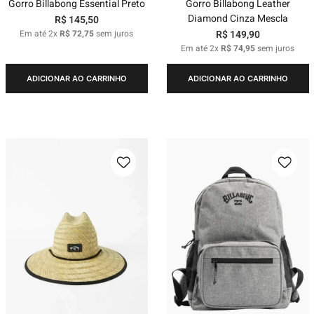
Gorro Billabong Essential Preto
Gorro Billabong Leather
Diamond Cinza Mescla
R$
145
,
50
Em até
2
x
R$
72
,
75
sem juros
R$
149
,
90
Em até
2
x
R$
74
,
95
sem juros
ADICIONAR AO CARRINHO
ADICIONAR AO CARRINHO