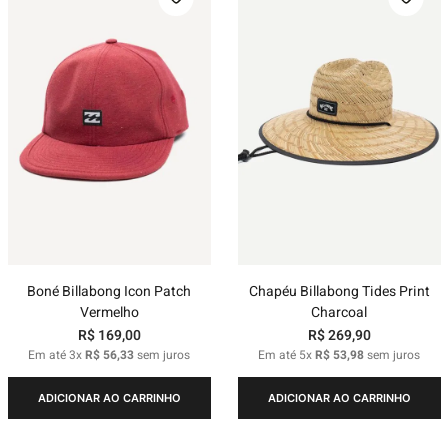
Boné Billabong Icon Patch
Chapéu Billabong Tides Print
Vermelho
Charcoal
R$
169
,
00
R$
269
,
90
Em até
3
x
R$
56
,
33
sem juros
Em até
5
x
R$
53
,
98
sem juros
ADICIONAR AO CARRINHO
ADICIONAR AO CARRINHO