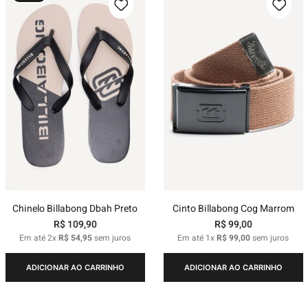
Chinelo Billabong Dbah Preto
Cinto Billabong Cog Marrom
R$
109
,
90
R$
99
,
00
Em até
2
x
R$
54
,
95
sem juros
Em até
1
x
R$
99
,
00
sem juros
ADICIONAR AO CARRINHO
ADICIONAR AO CARRINHO