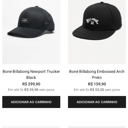
Boné Billabong Newport Trucker
Boné Billabong Embossed Arch
Black
Preto
R$
299
,
90
R$
159
,
90
Em até
5
x
R$
59
,
98
sem juros
Em até
3
x
R$
53
,
30
sem juros
ADICIONAR AO CARRINHO
ADICIONAR AO CARRINHO