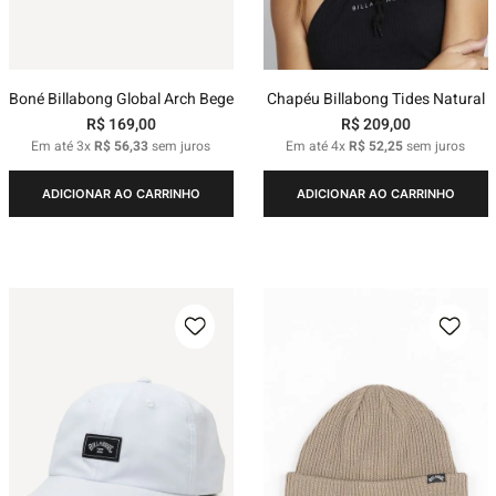
Boné Billabong Global Arch Bege
Chapéu Billabong Tides Natural
R$
169
,
00
R$
209
,
00
Em até
3
x
R$
56
,
33
sem juros
Em até
4
x
R$
52
,
25
sem juros
ADICIONAR AO CARRINHO
ADICIONAR AO CARRINHO