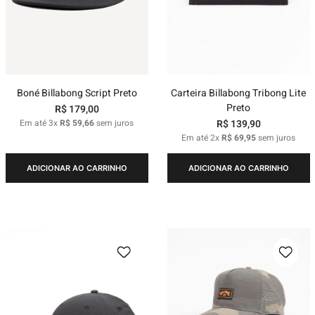
Boné Billabong Script Preto
Carteira Billabong Tribong Lite
Preto
R$
179
,
00
Em até
3
x
R$
59
,
66
sem juros
R$
139
,
90
Em até
2
x
R$
69
,
95
sem juros
ADICIONAR AO CARRINHO
ADICIONAR AO CARRINHO