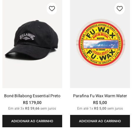
Boné Billabong Essential Preto
Parafina Fu Wax Warm Water
R$
179
,
00
R$
5
,
00
Em até
3
x
R$
59
,
66
sem juros
Em até
1
x
R$
5
,
00
sem juros
ADICIONAR AO CARRINHO
ADICIONAR AO CARRINHO