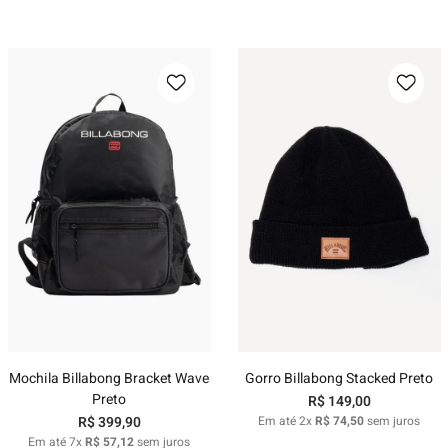
Mochila Billabong Bracket Wave
Gorro Billabong Stacked Preto
Preto
R$
149
,
00
R$
399
,
90
Em até
2
x
R$
74
,
50
sem juros
Em até
7
x
R$
57
,
12
sem juros