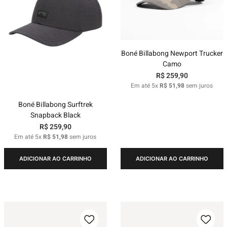
Boné Billabong Newport Trucker
Camo
R$
259
,
90
Em até
5
x
R$
51
,
98
sem juros
Boné Billabong Surftrek
Snapback Black
R$
259
,
90
Em até
5
x
R$
51
,
98
sem juros
ADICIONAR AO CARRINHO
ADICIONAR AO CARRINHO