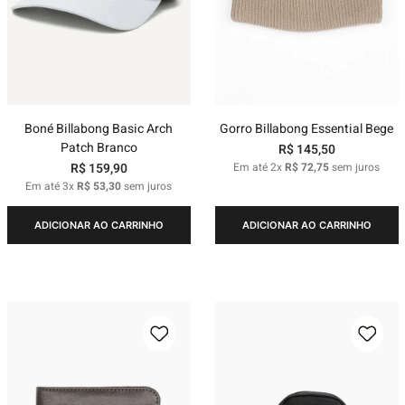
Boné Billabong Basic Arch
Gorro Billabong Essential Bege
Patch Branco
R$
145
,
50
R$
159
,
90
Em até
2
x
R$
72
,
75
sem juros
Em até
3
x
R$
53
,
30
sem juros
ADICIONAR AO CARRINHO
ADICIONAR AO CARRINHO