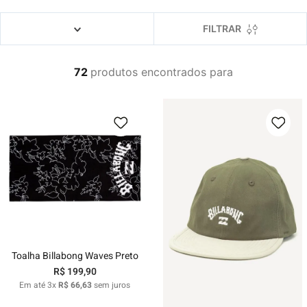
4
º
boardshort
5
º
camiseta
FILTRAR
6
º
bermuda
72
produtos
7
º
jaqueta
8
º
carteira
9
º
mochila
10
º
chinelo
Toalha Billabong Waves Preto
R$
199
,
90
Em até
3
x
R$
66
,
63
sem juros