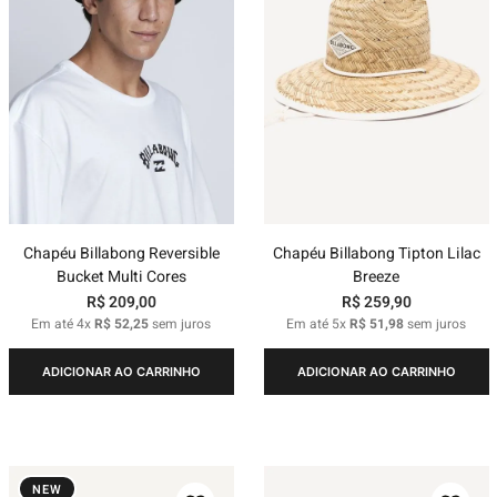
Chapéu Billabong Reversible
Chapéu Billabong Tipton Lilac
Bucket Multi Cores
Breeze
R$
209
,
00
R$
259
,
90
Em até
4
x
R$
52
,
25
sem juros
Em até
5
x
R$
51
,
98
sem juros
ADICIONAR AO CARRINHO
ADICIONAR AO CARRINHO
NEW