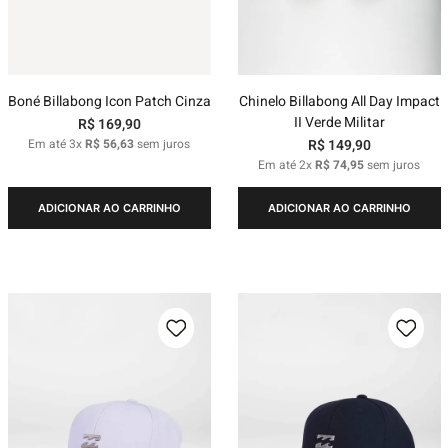
Boné Billabong Icon Patch Cinza
Chinelo Billabong All Day Impact
II Verde Militar
R$
169
,
90
Em até
3
x
R$
56
,
63
sem juros
R$
149
,
90
Em até
2
x
R$
74
,
95
sem juros
ADICIONAR AO CARRINHO
ADICIONAR AO CARRINHO