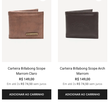
Carteira Billabong Scope
Carteira Billabong Scope Arch
Marrom Claro
Marrom
R$
149
,
00
R$
149
,
00
Em até
2
x
R$
74
,
50
sem juros
Em até
2
x
R$
74
,
50
sem juros
ADICIONAR AO CARRINHO
ADICIONAR AO CARRINHO