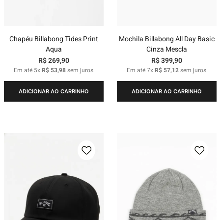
Chapéu Billabong Tides Print
Mochila Billabong All Day Basic
Aqua
Cinza Mescla
R$
269
,
90
R$
399
,
90
Em até
5
x
R$
53
,
98
sem juros
Em até
7
x
R$
57
,
12
sem juros
ADICIONAR AO CARRINHO
ADICIONAR AO CARRINHO