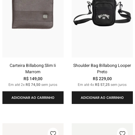
Carteira Billabong Slim Ii
Shoulder Bag Billabong Looper
Marrom
Preto
R$
149
,
00
R$
229
,
00
Em até
2
x
R$
74
,
50
sem juros
Em até
4
x
R$
57
,
25
sem juros
ADICIONAR AO CARRINHO
ADICIONAR AO CARRINHO