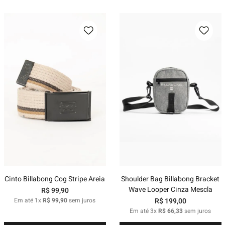
Cinto Billabong Cog Stripe Areia
Shoulder Bag Billabong Bracket
Wave Looper Cinza Mescla
R$
99
,
90
Em até
1
x
R$
99
,
90
sem juros
R$
199
,
00
Em até
3
x
R$
66
,
33
sem juros