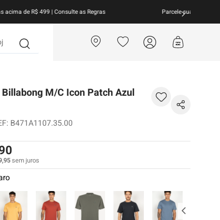
arcele suas compras em
até 10x sem juros!
Aproveite!
?
Billabong M/C Icon Patch Azul
EF
:
B471A1107.35.00
90
9
,
95
sem juros
aro