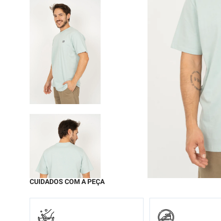
9
º
moc
10
º
biq
CUIDADOS COM A PEÇA