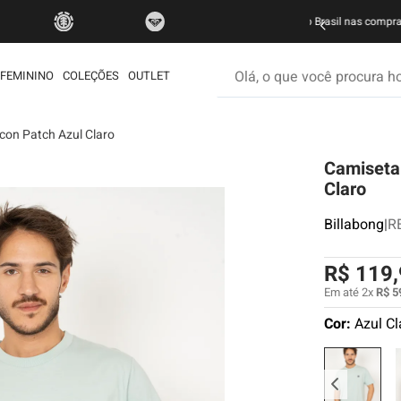
do Brasil nas compras acima de R$ 499 | Consulte as Regras
P
Olá, o que você procura hoje
FEMININO
COLEÇÕES
OUTLET
con Patch Azul Claro
os mais buscados
Camiseta 
etom
Claro
ata
Billabong
|
R
rdshort
é
R$
119
,
iseta
Em até
2
x
R$
5
Cor:
Azul Cl
muda
ueta
eira