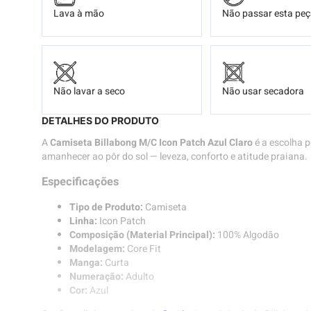
Lava à mão
Não passar esta pe
Não lavar a seco
Não usar secadora
DETALHES DO PRODUTO
A
Camiseta Billabong M/C Icon Patch Azul Claro
é a escolha p
amanhecer ao pôr do sol — leveza, conforto e atitude praiana.
Especificações
Tipo de Produto:
Camiseta
Linha:
Icon Patch
Composição (Material Principal):
100% Algodão
Modelagem:
Core Fit
Manga:
Curta
Numeração:
Adulto
Cor:
Azul