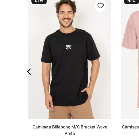
NEW
NEW
Branco
P
M
G
GG
Adicionar ao carrinho
Camiseta Billabong M/C Bracket Wave
Camiset
Preto