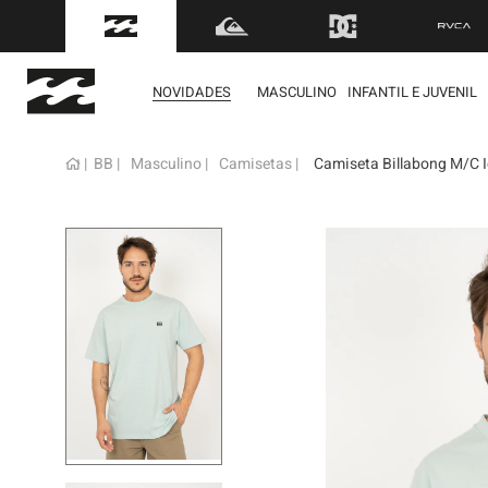
FRETE GRÁTIS
para to
NOVIDADES
MASCULINO
INFANTIL E JUVENIL
BB
Masculino
Camisetas
Camiseta Billabong M/C I
term
1
º
mol
2
º
reg
3
º
boa
4
º
bon
5
º
cam
6
º
ber
7
º
jaq
8
º
cart