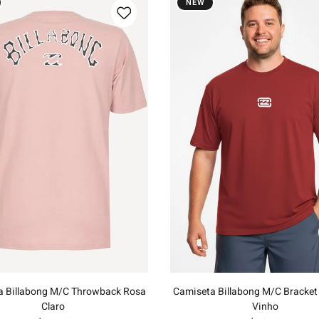
NEW
P
M
G
GG
G1
G2
G3
Adicionar ao carrinho
Adicionar ao carrinh
a Billabong M/C Throwback Rosa
Camiseta Billabong M/C Bracket
Claro
Vinho