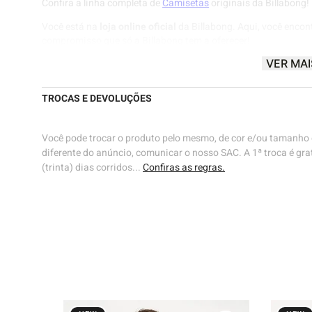
Confira a linha completa de
Camisetas
originais da Billabong!
Você está na
loja online oficial
da Billabong. Aqui, você encon
compromisso que só a Billabong tem a oferecer!
VER MAI
Billabong® |
Know The Feeling
🌊🌊
TROCAS E DEVOLUÇÕES
Você pode trocar o produto pelo mesmo, de cor e/ou tamanho d
diferente do anúncio, comunicar o nosso SAC. A 1ª troca é grat
(trinta) dias corridos...
Confiras as regras.