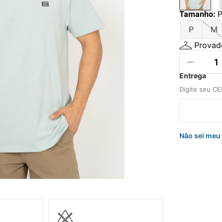
hila
Tamanho
:
uini
P
M
Provado
Não sei meu