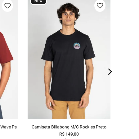
NEW
NEW
Camis
E
P
M
G
GG
o
Adicionar ao carrinho
 Wave Ps
Camiseta Billabong M/C Rockies Preto
R$
149
,
00