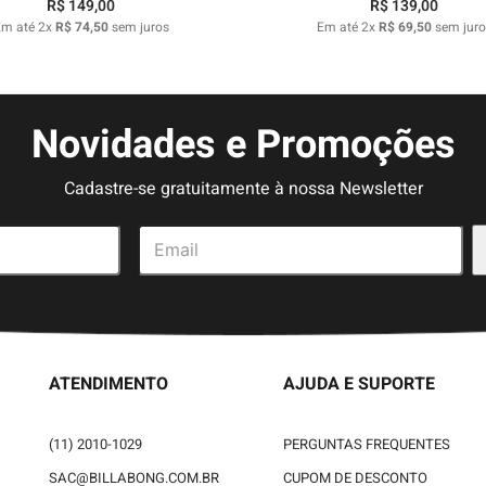
R$
149
,
00
R$
139
,
00
Em até
2
x
R$
74
,
50
sem juros
Em até
2
x
R$
69
,
50
sem juro
Novidades e Promoções
Cadastre-se gratuitamente à nossa Newsletter
ATENDIMENTO
AJUDA E SUPORTE
(11) 2010-1029
PERGUNTAS FREQUENTES
SAC@BILLABONG.COM.BR
CUPOM DE DESCONTO