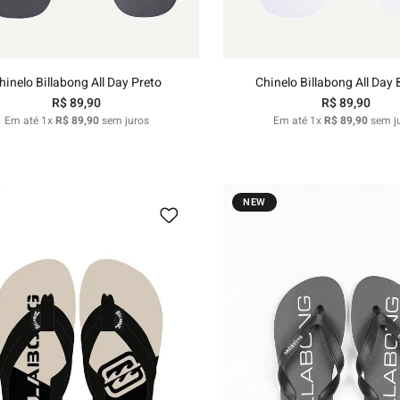
Adicionar ao carrinho
Adicionar ao carri
hinelo Billabong All Day Preto
Chinelo Billabong All Day
R$
89
,
90
R$
89
,
90
Em até
1
x
R$
89
,
90
sem juros
Em até
1
x
R$
89
,
90
sem j
NEW