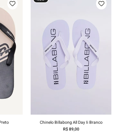
/44
37/38
39/40
41/42
43/44
nho
Adicionar ao carrinho
Preto
Chinelo Billabong All Day Ii Branco
R$
89
,
00