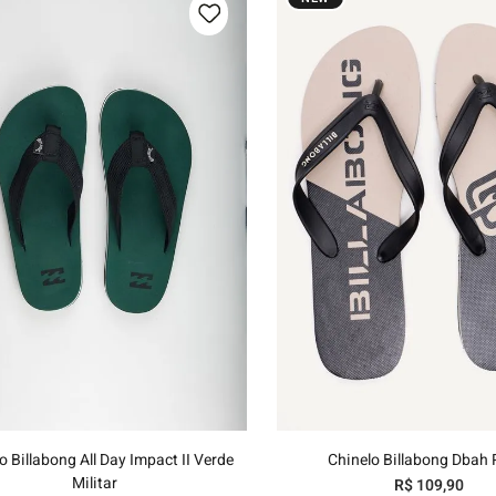
hila
uini
39/40
41/42
43/44
37/38
39/40
41/42
43
Adicionar ao carrinho
Adicionar ao carri
o Billabong All Day Impact II Verde
Chinelo Billabong Dbah 
Militar
R$
109
,
90