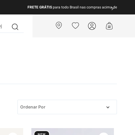
para todo Brasil nas compras acima de R$ 499 | Consulte as Regras
?
Ordenar Por
NEW