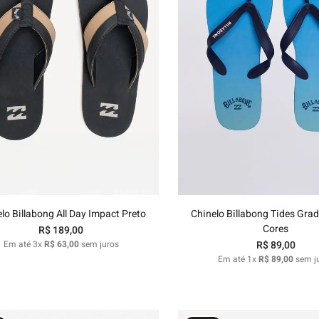
37/38
39/40
37/38
Adicionar ao carrinho
Adicionar ao carri
lo Billabong All Day Impact Preto
Chinelo Billabong Tides Grad
Cores
R$
189
,
00
Em até
3
x
R$
63
,
00
sem juros
R$
89
,
00
Em até
1
x
R$
89
,
00
sem j