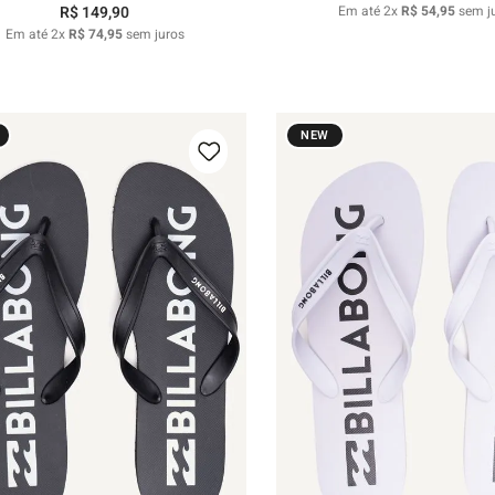
R$
149
,
90
Em até
2
x
R$
54
,
95
sem j
Em até
2
x
R$
74
,
95
sem juros
NEW
37/38
39/40
41/42
43/44
39/40
41/42
43/44