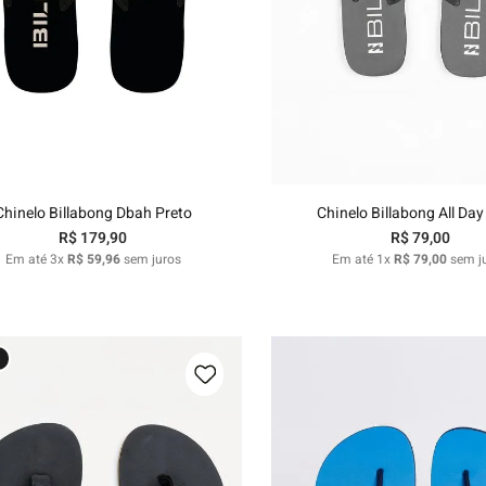
39/40
41/42
43/44
37/38
39/40
43/44
Adicionar ao carrinho
Adicionar ao carri
Chinelo Billabong Dbah Preto
Chinelo Billabong All Day
R$
179
,
90
R$
79
,
00
Em até
3
x
R$
59
,
96
sem juros
Em até
1
x
R$
79
,
00
sem j