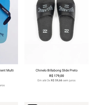
37/38
nho
Adicionar ao carrinho
ient Multi
Chinelo Billabong Slide Preto
R$
179
,
00
Em até
3
x
R$
59
,
66
sem juros
uros