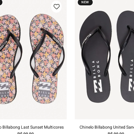
NEW
35/36
37/38
39/40
35/36
37/38
39/40
Adicionar ao carrinho
Adicionar ao carri
o Billabong Last Sunset Multicores
Chinelo Billabong United San