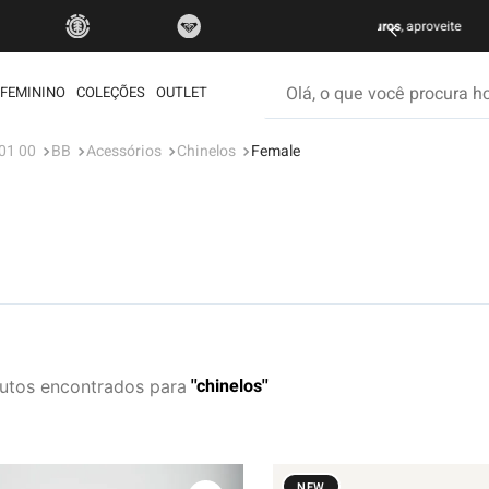
FRETE GRÁTIS
Olá, o que você procura hoje
FEMININO
COLEÇÕES
OUTLET
01 00
BB
Acessórios
Chinelos
Female
os mais buscados
etom
ata
rdshort
é
iseta
chinelos
utos
muda
ueta
eira
NEW