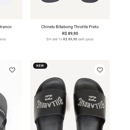
nho
Adicionar ao carrinho
 Branco
Chinelo Billabong Throttle Preto
R$
89
,
90
uros
Em até
1
x
R$
89
,
90
sem juros
NEW