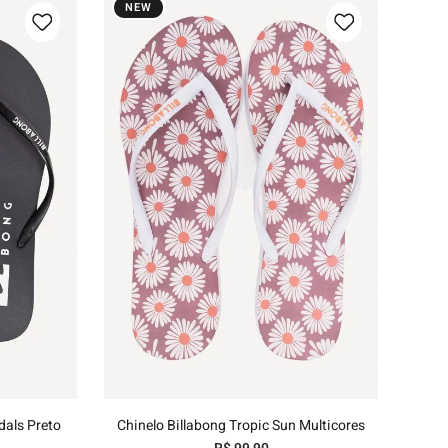
NEW
35/36
37/38
39/40
nho
Adicionar ao carrinho
dals Preto
Chinelo Billabong Tropic Sun Multicores