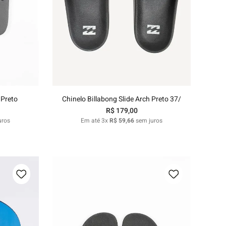
37/38
39/40
41/42
nho
Adicionar ao carrinho
 Preto
Chinelo Billabong Slide Arch Preto 37/
R$
179
,
00
uros
Em até
3
x
R$
59
,
66
sem juros