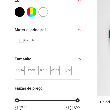
Cor Filtro
9
º
moc
10
º
biq
Material principal
Borracha
Tamanho
35/36
37/38
39/40
41/42
43/44
Faixas de preço
Chinel
R$ 79,00
R$ 189,00