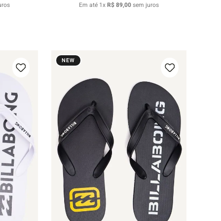
uros
Em até
1
x
R$
89
,
00
sem juros
NEW
37/38
39/40
41/42