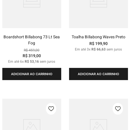
Boardshort Billabong 73 Lt Sea
Toalha Billabong Waves Preto
Fog
R$
199
,
90
Em até
3
x
R$
66
,
63
sem juros
R$
459
,
00
R$
319
,
00
Em até
6
x
R$
53
,
16
sem juros
ADICIONAR AO CARRINHO
ADICIONAR AO CARRINHO