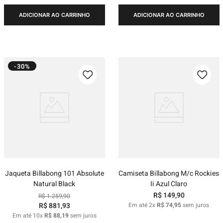
ADICIONAR AO CARRINHO
ADICIONAR AO CARRINHO
-30%
Jaqueta Billabong 101 Absolute
Camiseta Billabong M/c Rockies
Natural Black
Ii Azul Claro
R$
149
,
90
R$
1
.
259
,
90
R$
881
,
93
Em até
2
x
R$
74
,
95
sem juros
Em até
10
x
R$
88
,
19
sem juros