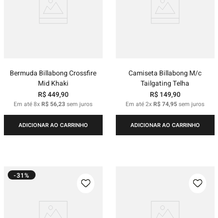
Bermuda Billabong Crossfire
Camiseta Billabong M/c
Mid Khaki
Tailgating Telha
R$
449
,
90
R$
149
,
90
Em até
8
x
R$
56
,
23
sem juros
Em até
2
x
R$
74
,
95
sem juros
ADICIONAR AO CARRINHO
ADICIONAR AO CARRINHO
-31%