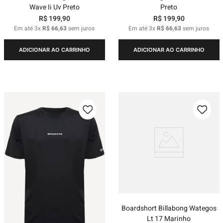
Wave Ii Uv Preto
Preto
R$
199
,
90
R$
199
,
90
Em até
3
x
R$
66
,
63
sem juros
Em até
3
x
R$
66
,
63
sem juros
ADICIONAR AO CARRINHO
ADICIONAR AO CARRINHO
Boardshort Billabong Wategos
Lt 17 Marinho