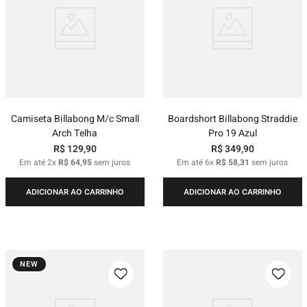
Camiseta Billabong M/c Small
Boardshort Billabong Straddie
Arch Telha
Pro 19 Azul
R$
129
,
90
R$
349
,
90
Em até
2
x
R$
64
,
95
sem juros
Em até
6
x
R$
58
,
31
sem juros
ADICIONAR AO CARRINHO
ADICIONAR AO CARRINHO
NEW