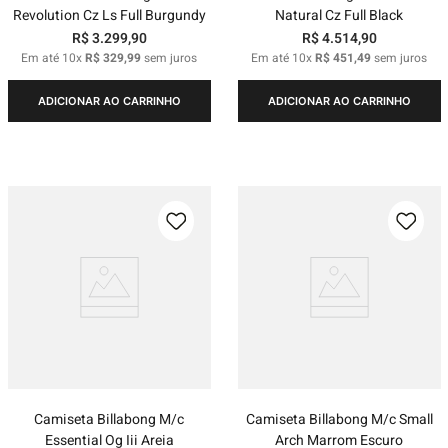
Revolution Cz Ls Full Burgundy
Natural Cz Full Black
R$
3
.
299
,
90
R$
4
.
514
,
90
Em até
10
x
R$
329
,
99
sem juros
Em até
10
x
R$
451
,
49
sem juros
ADICIONAR AO CARRINHO
ADICIONAR AO CARRINHO
Camiseta Billabong M/c
Camiseta Billabong M/c Small
Essential Og Iii Areia
Arch Marrom Escuro