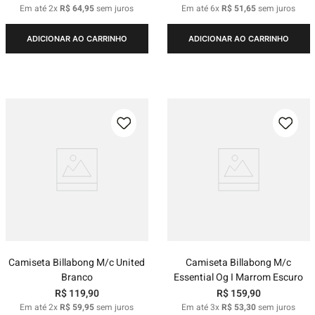
Em até
2
x
R$
64
,
95
sem juros
Em até
6
x
R$
51
,
65
sem juros
ADICIONAR AO CARRINHO
ADICIONAR AO CARRINHO
Camiseta Billabong M/c United
Camiseta Billabong M/c
Branco
Essential Og I Marrom Escuro
R$
119
,
90
R$
159
,
90
Em até
2
x
R$
59
,
95
sem juros
Em até
3
x
R$
53
,
30
sem juros