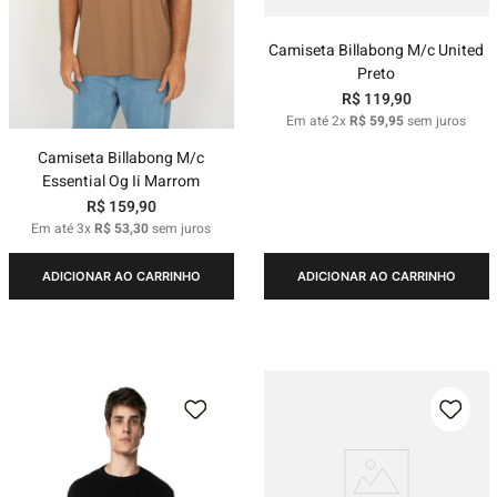
Camiseta Billabong M/c United
Preto
R$
119
,
90
Em até
2
x
R$
59
,
95
sem juros
Camiseta Billabong M/c
Essential Og Ii Marrom
R$
159
,
90
Em até
3
x
R$
53
,
30
sem juros
ADICIONAR AO CARRINHO
ADICIONAR AO CARRINHO