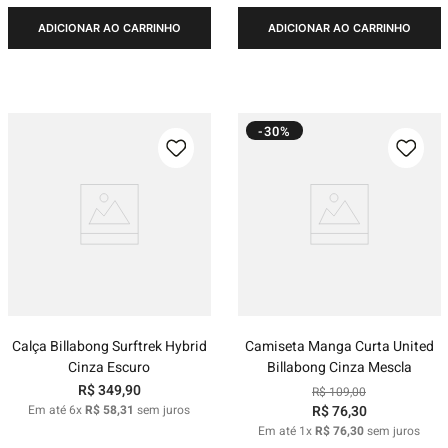
ADICIONAR AO CARRINHO
ADICIONAR AO CARRINHO
-30%
Calça Billabong Surftrek Hybrid
Camiseta Manga Curta United
Cinza Escuro
Billabong Cinza Mescla
R$
349
,
90
R$
109
,
00
Em até
6
x
R$
58
,
31
sem juros
R$
76
,
30
Em até
1
x
R$
76
,
30
sem juros