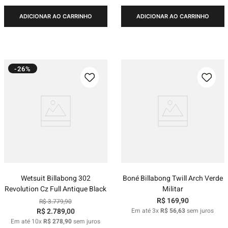
ADICIONAR AO CARRINHO
ADICIONAR AO CARRINHO
-26%
Wetsuit Billabong 302
Boné Billabong Twill Arch Verde
Revolution Cz Full Antique Black
Militar
R$
169
,
90
R$
3
.
779
,
90
R$
2
.
789
,
00
Em até
3
x
R$
56
,
63
sem juros
Em até
10
x
R$
278
,
90
sem juros