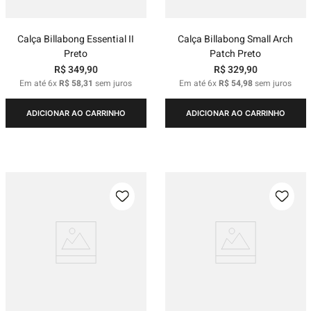
Calça Billabong Essential II
Calça Billabong Small Arch
Preto
Patch Preto
R$
349
,
90
R$
329
,
90
Em até
6
x
R$
58
,
31
sem juros
Em até
6
x
R$
54
,
98
sem juros
ADICIONAR AO CARRINHO
ADICIONAR AO CARRINHO