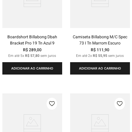
Boardshort Billabong Dbah
Camiseta Billabong M/C Spec
Bracket Pro 19 Tn Azul 9
73 I Tn Marrom Escuro
R$
289
,
00
R$
111
,
90
Em até
5
x
R$
57
,
80
sem juros
Em até
2
x
R$
55
,
95
sem juros
ADICIONAR AO CARRINHO
ADICIONAR AO CARRINHO