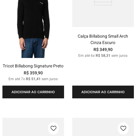
Calça Billabong Small Arch
Cinza Escuro
R$
349
,
90
Em até
6
x
R$
58
,
31
sem juros
Tricot Billabong Signature Preto
R$
359
,
90
Em até
7
x
R$
51
,
41
sem juros
ADICIONAR AO CARRINHO
ADICIONAR AO CARRINHO