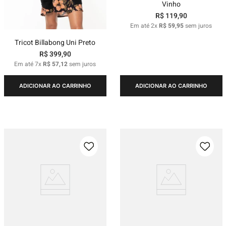
Vinho
R$
119
,
90
Em até
2
x
R$
59
,
95
sem juros
Tricot Billabong Uni Preto
R$
399
,
90
Em até
7
x
R$
57
,
12
sem juros
ADICIONAR AO CARRINHO
ADICIONAR AO CARRINHO