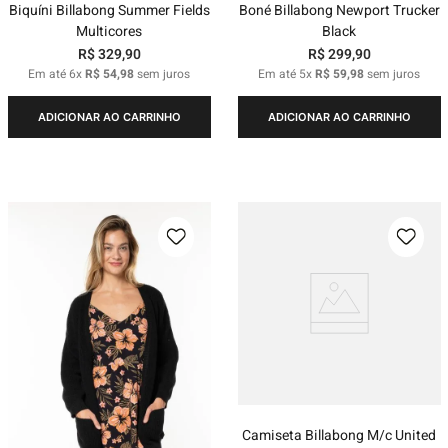
Biquíni Billabong Summer Fields
Boné Billabong Newport Trucker
Multicores
Black
R$
329
,
90
R$
299
,
90
Em até
6
x
R$
54
,
98
sem juros
Em até
5
x
R$
59
,
98
sem juros
ADICIONAR AO CARRINHO
ADICIONAR AO CARRINHO
Camiseta Billabong M/c United