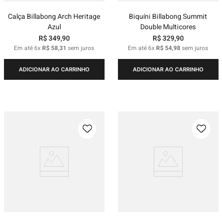
Calça Billabong Arch Heritage
Biquíni Billabong Summit
Azul
Double Multicores
R$
349
,
90
R$
329
,
90
Em até
6
x
R$
58
,
31
sem juros
Em até
6
x
R$
54
,
98
sem juros
ADICIONAR AO CARRINHO
ADICIONAR AO CARRINHO