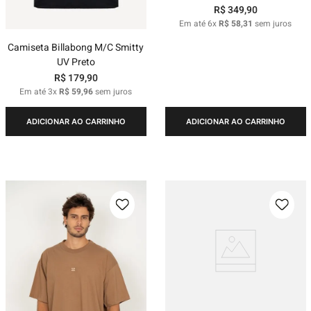
R$
349
,
90
Em até
6
x
R$
58
,
31
sem juros
Camiseta Billabong M/C Smitty
UV Preto
R$
179
,
90
Em até
3
x
R$
59
,
96
sem juros
ADICIONAR AO CARRINHO
ADICIONAR AO CARRINHO