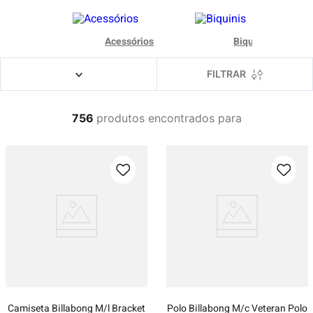
4
º
boné
5
º
bermuda
Acessórios
Biquinis
6
º
camiseta
FILTRAR
7
º
jaqueta
8
º
carteira
756
produtos
9
º
mochila
10
º
calça
Camiseta Billabong M/l Bracket
Polo Billabong M/c Veteran Polo