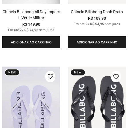
Chinelo Billabong All Day Impact
Chinelo Billabong Dbah Preto
II Verde Militar
R$
109
,
90
R$
149
,
90
Em até
2
x
R$
54
,
95
sem juros
Em até
2
x
R$
74
,
95
sem juros
ADICIONAR AO CARRINHO
ADICIONAR AO CARRINHO
NEW
NEW