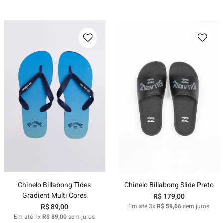
Chinelo Billabong Tides
Chinelo Billabong Slide Preto
Gradient Multi Cores
R$
179
,
00
R$
89
,
00
Em até
3
x
R$
59
,
66
sem juros
Em até
1
x
R$
89
,
00
sem juros