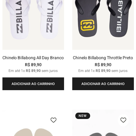
Chinelo Billabong All Day Branco
Chinelo Billabong Throttle Preto
R$
89
,
90
R$
89
,
90
Em até
1
x
R$
89
,
90
sem juros
Em até
1
x
R$
89
,
90
sem juros
ADICIONAR AO CARRINHO
ADICIONAR AO CARRINHO
NEW