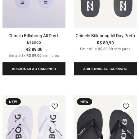
Chinelo Billabong All Day Ii
Chinelo Billabong All Day Preto
Branco
R$
89
,
90
R$
89
,
00
Em até
1
x
R$
89
,
90
sem juros
Em até
1
x
R$
89
,
00
sem juros
ADICIONAR AO CARRINHO
ADICIONAR AO CARRINHO
NEW
NEW