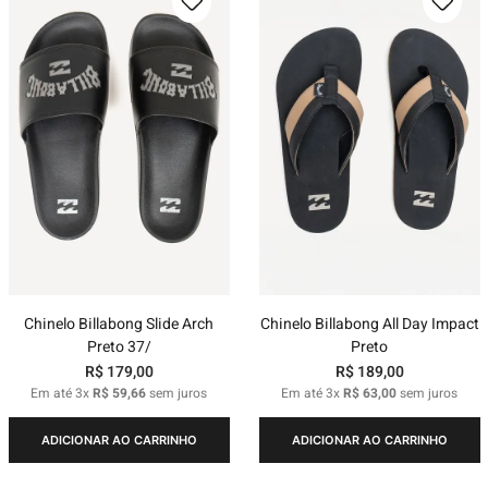
Chinelo Billabong Slide Arch
Chinelo Billabong All Day Impact
Preto 37/
Preto
R$
179
,
00
R$
189
,
00
Em até
3
x
R$
59
,
66
sem juros
Em até
3
x
R$
63
,
00
sem juros
ADICIONAR AO CARRINHO
ADICIONAR AO CARRINHO