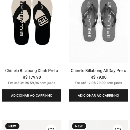
Chinelo Billabong Dbah Preto
Chinelo Billabong All Day Preto
R$
179
,
90
R$
79
,
00
Em até
3
x
R$
59
,
96
sem juros
Em até
1
x
R$
79
,
00
sem juros
ADICIONAR AO CARRINHO
ADICIONAR AO CARRINHO
NEW
NEW