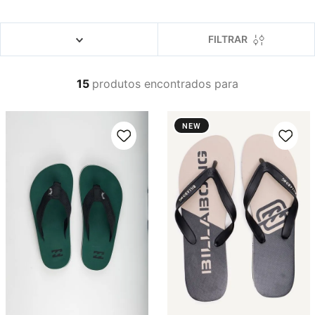
4
º
boardshort
5
º
camiseta
FILTRAR
6
º
bermuda
7
º
jaqueta
15
produtos
8
º
carteira
NEW
9
º
mochila
10
º
chinelo