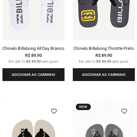
Chinelo Billabong All Day Branco
Chinelo Billabong Throttle Preto
R$
89
,
90
R$
89
,
90
Em até
1
x
R$
89
,
90
sem juros
Em até
1
x
R$
89
,
90
sem juros
ADICIONAR AO CARRINHO
ADICIONAR AO CARRINHO
NEW