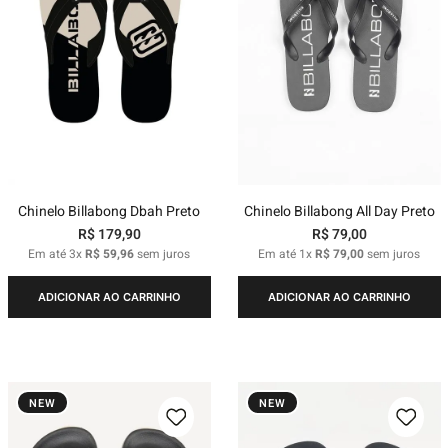
Chinelo Billabong Dbah Preto
Chinelo Billabong All Day Preto
R$
179
,
90
R$
79
,
00
Em até
3
x
R$
59
,
96
sem juros
Em até
1
x
R$
79
,
00
sem juros
ADICIONAR AO CARRINHO
ADICIONAR AO CARRINHO
NEW
NEW