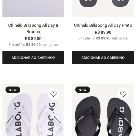
Chinelo Billabong All Day Ii
Chinelo Billabong All Day Preto
Branco
R$
89
,
90
R$
89
,
00
Em até
1
x
R$
89
,
90
sem juros
Em até
1
x
R$
89
,
00
sem juros
ADICIONAR AO CARRINHO
ADICIONAR AO CARRINHO
NEW
NEW