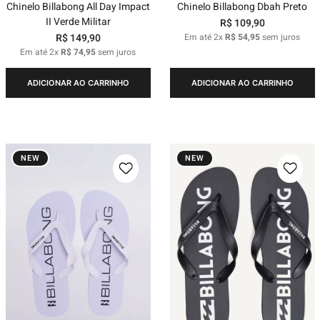
Chinelo Billabong All Day Impact
Chinelo Billabong Dbah Preto
II Verde Militar
R$
109
,
90
R$
149
,
90
Em até
2
x
R$
54
,
95
sem juros
Em até
2
x
R$
74
,
95
sem juros
ADICIONAR AO CARRINHO
ADICIONAR AO CARRINHO
NEW
NEW