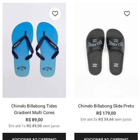
Chinelo Billabong Tides
Chinelo Billabong Slide Preto
Gradient Multi Cores
R$
179
,
00
R$
89
,
00
Em até
3
x
R$
59
,
66
sem juros
Em até
1
x
R$
89
,
00
sem juros
ADICIONAR AO CARRINHO
ADICIONAR AO CARRINHO