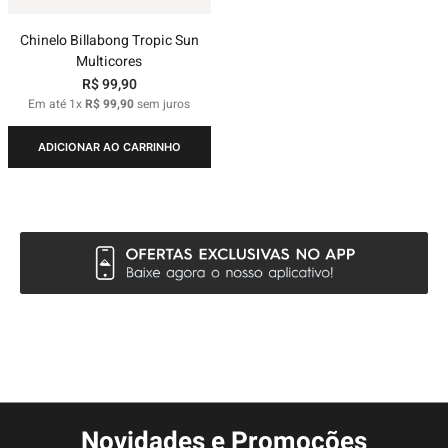
Chinelo Billabong Tropic Sun
Multicores
R$
99
,
90
Em até
1
x
R$
99
,
90
sem juros
ADICIONAR AO CARRINHO
Novidades e Promoções