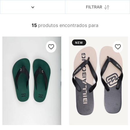
4
º
boné
FILTRAR
5
º
camiseta
6
º
bermuda
15
produtos
7
º
jaqueta
8
º
carteira
NEW
9
º
mochila
10
º
biquini