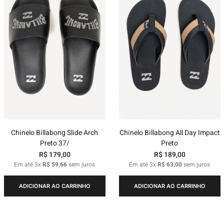
Chinelo Billabong Slide Arch
Chinelo Billabong All Day Impact
Preto 37/
Preto
R$
179
,
00
R$
189
,
00
Em até
3
x
R$
59
,
66
sem juros
Em até
3
x
R$
63
,
00
sem juros
ADICIONAR AO CARRINHO
ADICIONAR AO CARRINHO