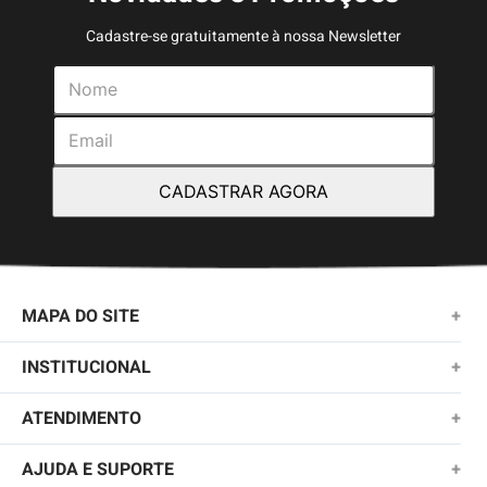
Cadastre-se gratuitamente à nossa Newsletter
CADASTRAR AGORA
MAPA DO SITE
+
NOVIDADES
INSTITUCIONAL
+
MASCULINO
SOBRE NÓS
ATENDIMENTO
+
KIDS
TROCAS E DEVOLUÇÕES
(11)2010-1028
AJUDA E SUPORTE
+