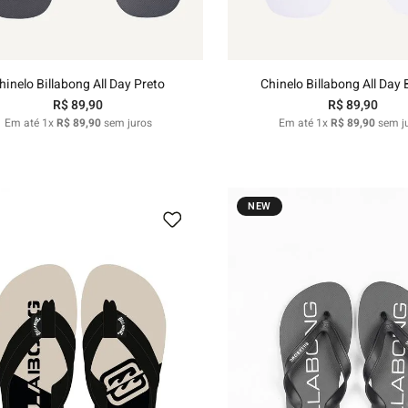
Adicionar ao carrinho
Adicionar ao carri
hinelo Billabong All Day Preto
Chinelo Billabong All Day
R$
89
,
90
R$
89
,
90
Em até
1
x
R$
89
,
90
sem juros
Em até
1
x
R$
89
,
90
sem j
NEW