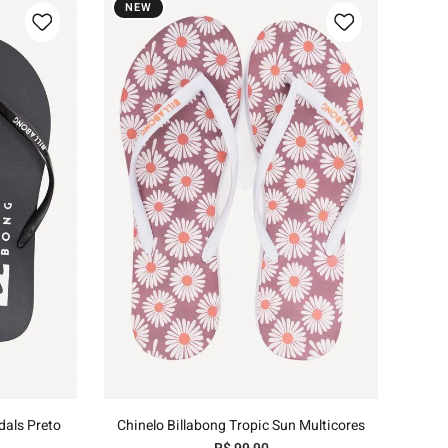
NEW
35/36
37/38
39/40
nho
Adicionar ao carrinho
dals Preto
Chinelo Billabong Tropic Sun Multicores