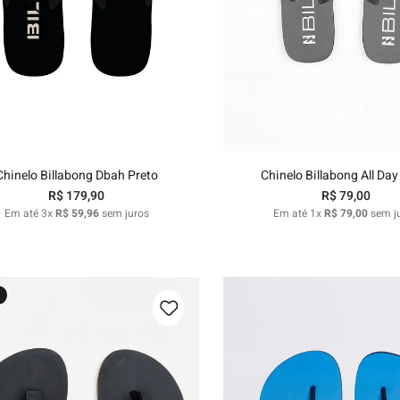
39/40
41/42
43/44
37/38
39/40
43/44
Adicionar ao carrinho
Adicionar ao carri
Chinelo Billabong Dbah Preto
Chinelo Billabong All Day
R$
179
,
90
R$
79
,
00
Em até
3
x
R$
59
,
96
sem juros
Em até
1
x
R$
79
,
00
sem j