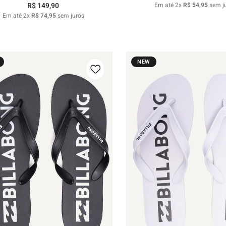
R$
149
,
90
Em até
2
x
R$
54
,
95
sem j
Em até
2
x
R$
74
,
95
sem juros
NEW
37/38
39/40
41/42
43/44
39/40
41/42
43/44