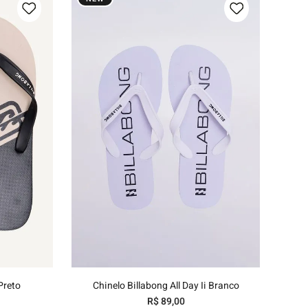
/44
37/38
39/40
41/42
43/44
nho
Adicionar ao carrinho
Preto
Chinelo Billabong All Day Ii Branco
R$
89
,
00