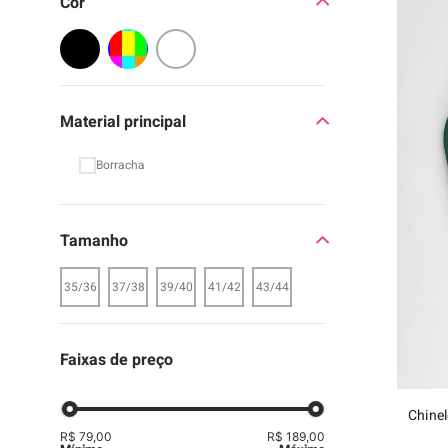
Cor Filtro
9
º
moc
10
º
biq
Material principal
Borracha
Tamanho
35/36
37/38
39/40
41/42
43/44
Faixas de preço
Chinel
R$ 79,00
R$ 189,00