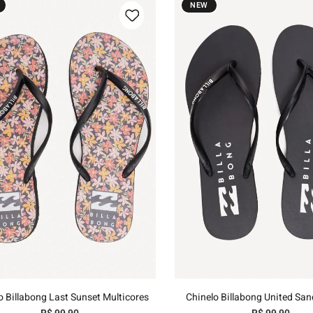
NEW
35/36
37/38
39/40
35/36
37/38
39/40
Adicionar ao carrinho
Adicionar ao carri
o Billabong Last Sunset Multicores
Chinelo Billabong United San