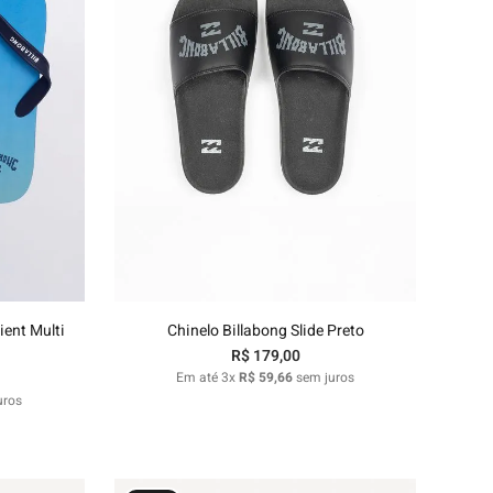
37/38
nho
Adicionar ao carrinho
ient Multi
Chinelo Billabong Slide Preto
R$
179
,
00
Em até
3
x
R$
59
,
66
sem juros
uros