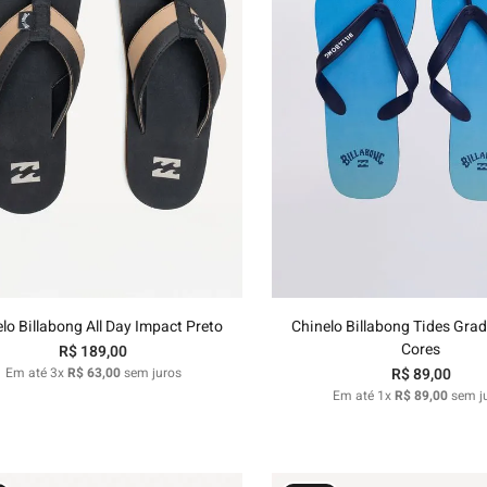
37/38
39/40
37/38
Adicionar ao carrinho
Adicionar ao carri
lo Billabong All Day Impact Preto
Chinelo Billabong Tides Grad
Cores
R$
189
,
00
Em até
3
x
R$
63
,
00
sem juros
R$
89
,
00
Em até
1
x
R$
89
,
00
sem j