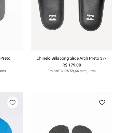
37/38
39/40
41/42
nho
Adicionar ao carrinho
 Preto
Chinelo Billabong Slide Arch Preto 37/
R$
179
,
00
uros
Em até
3
x
R$
59
,
66
sem juros