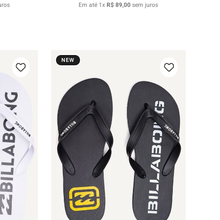
uros
Em até
1
x
R$
89
,
00
sem juros
NEW
37/38
39/40
41/42