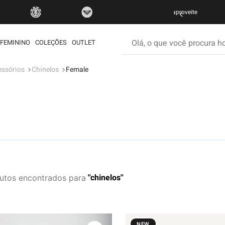
FRETE GRÁTIS
Olá, o que você procura hoje
FEMININO
COLEÇÕES
OUTLET
essórios
Chinelos
Female
os mais buscados
etom
ata
rdshort
é
iseta
chinelos
utos
muda
ueta
eira
NEW