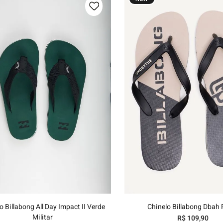
hila
uini
39/40
41/42
43/44
37/38
39/40
41/42
43
Adicionar ao carrinho
Adicionar ao carri
o Billabong All Day Impact II Verde
Chinelo Billabong Dbah 
Militar
R$
109
,
90