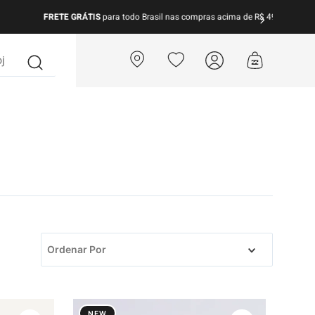
para todo Brasil nas compras acima de R$ 499 | Consulte as Regras
?
Ordenar Por
NEW