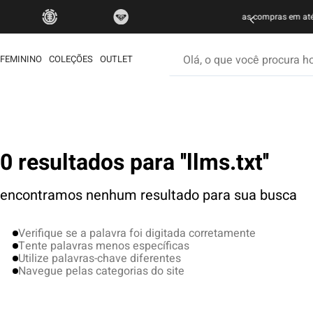
FRETE GRÁTIS
Olá, o que você procura hoje
FEMININO
COLEÇÕES
OUTLET
os mais buscados
etom
0 resultados para
llms.txt
ata
rdshort
encontramos nenhum resultado para sua busca
é
muda
Verifique se a palavra foi digitada corretamente
Tente palavras menos específicas
iseta
Utilize palavras-chave diferentes
Navegue pelas categorias do site
ueta
eira