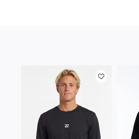
9
º
moc
10
º
calç