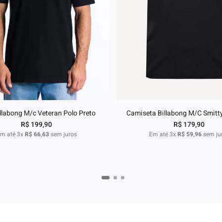
P
M
G
GG
P
M
G
G
dicionar ao carrinho
Adicionar ao carri
illabong M/c Veteran Polo Preto
Camiseta Billabong M/C Smitt
R$
199
,
90
R$
179
,
90
m até
3
x
R$
66
,
63
sem juros
Em até
3
x
R$
59
,
96
sem ju