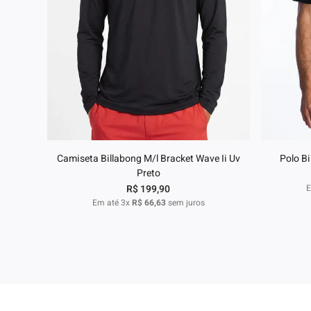
P
M
G
GG
Adicionar ao carrinho
A
Camiseta Billabong M/l Bracket Wave Ii Uv
Polo B
Preto
R$
199
,
90
E
Em até
3
x
R$
66
,
63
sem juros