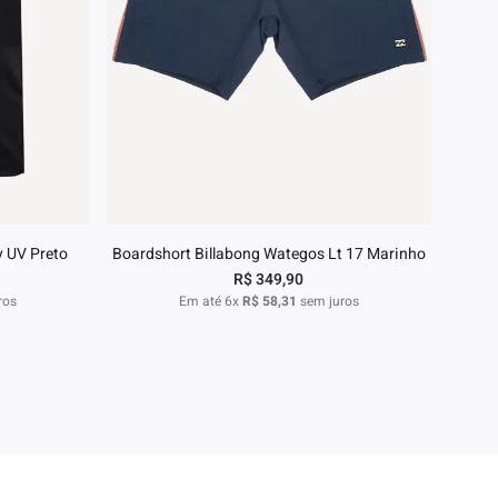
G
38
40
42
44
nho
Adicionar ao carrinho
y UV Preto
Boardshort Billabong Wategos Lt 17 Marinho
R$
349
,
90
ros
Em até
6
x
R$
58
,
31
sem juros