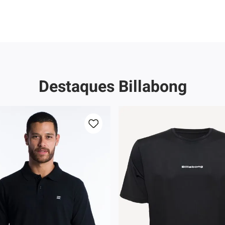
hila
a
Destaques Billabong