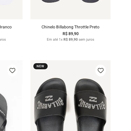
nho
Adicionar ao carrinho
 Branco
Chinelo Billabong Throttle Preto
R$
89
,
90
uros
Em até
1
x
R$
89
,
90
sem juros
NEW