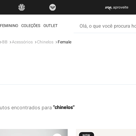
FRETE GRÁTIS
Olá, o que você procura hoje
FEMININO
COLEÇÕES
OUTLET
BB
Acessórios
Chinelos
Female
os mais buscados
etom
é
ata
rdshort
iseta
chinelos
utos
muda
ueta
eira
NEW