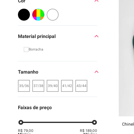
Cor Filtro
9
º
moc
10
º
chi
Material principal
Borracha
Tamanho
35/36
37/38
39/40
41/42
43/44
Faixas de preço
Chinel
R$ 79,00
R$ 189,00