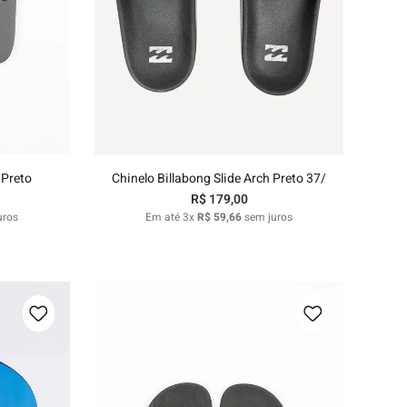
37/38
39/40
41/42
nho
Adicionar ao carrinho
 Preto
Chinelo Billabong Slide Arch Preto 37/
R$
179
,
00
uros
Em até
3
x
R$
59
,
66
sem juros