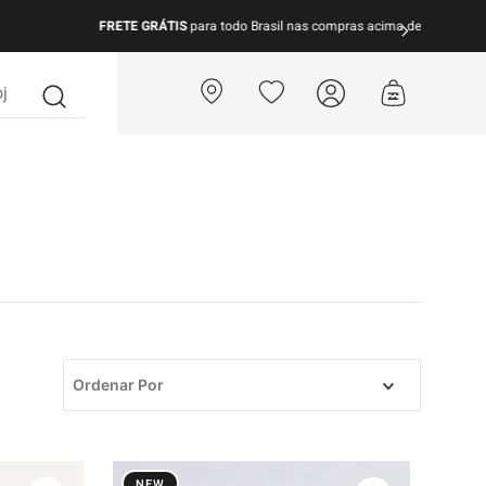
para todo Brasil nas compras acima de R$ 499 | Consulte as Regras
?
Ordenar Por
NEW