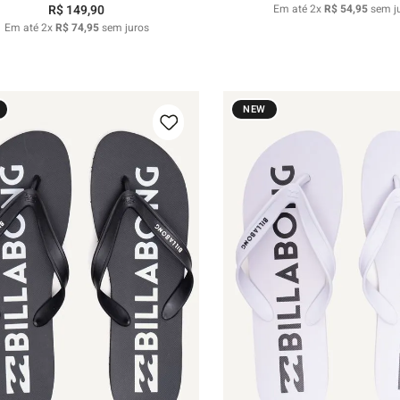
R$
149
,
90
Em até
2
x
R$
54
,
95
sem j
Em até
2
x
R$
74
,
95
sem juros
NEW
37/38
39/40
41/42
43/44
39/40
41/42
43/44