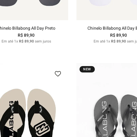
Adicionar ao carrinho
Adicionar ao carri
hinelo Billabong All Day Preto
Chinelo Billabong All Day
R$
89
,
90
R$
89
,
90
Em até
1
x
R$
89
,
90
sem juros
Em até
1
x
R$
89
,
90
sem j
NEW