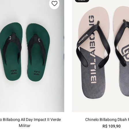
hila
nelo
39/40
41/42
43/44
37/38
39/40
41/42
43
Adicionar ao carrinho
Adicionar ao carri
o Billabong All Day Impact II Verde
Chinelo Billabong Dbah 
Militar
R$
109
,
90