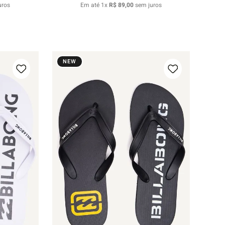
uros
Em até
1
x
R$
89
,
00
sem juros
NEW
37/38
39/40
41/42