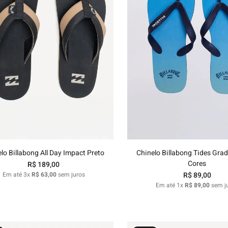
37/38
39/40
37/38
Adicionar ao carrinho
Adicionar ao carri
lo Billabong All Day Impact Preto
Chinelo Billabong Tides Grad
Cores
R$
189
,
00
Em até
3
x
R$
63
,
00
sem juros
R$
89
,
00
Em até
1
x
R$
89
,
00
sem j