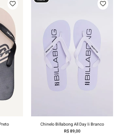
/44
37/38
39/40
41/42
43/44
nho
Adicionar ao carrinho
Preto
Chinelo Billabong All Day Ii Branco
R$
89
,
00