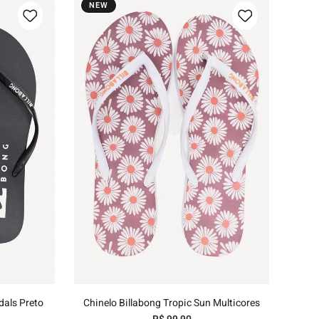
NEW
35/36
37/38
39/40
nho
Adicionar ao carrinho
dals Preto
Chinelo Billabong Tropic Sun Multicores