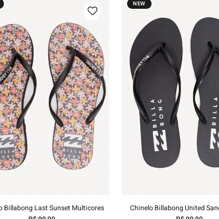
NEW
35/36
37/38
39/40
35/36
37/38
39/40
Adicionar ao carrinho
Adicionar ao carri
o Billabong Last Sunset Multicores
Chinelo Billabong United San