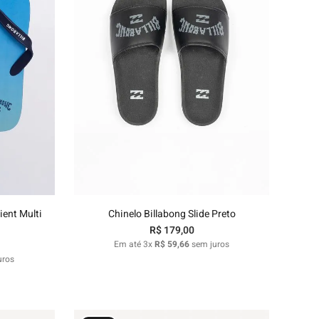
37/38
nho
Adicionar ao carrinho
ient Multi
Chinelo Billabong Slide Preto
R$
179
,
00
Em até
3
x
R$
59
,
66
sem juros
uros