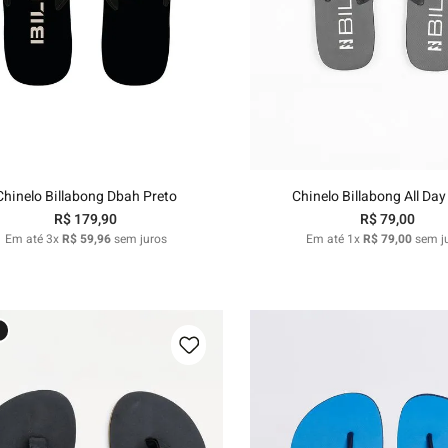
39/40
41/42
43/44
37/38
39/40
43/44
Adicionar ao carrinho
Adicionar ao carri
Chinelo Billabong Dbah Preto
Chinelo Billabong All Day
R$
179
,
90
R$
79
,
00
Em até
3
x
R$
59
,
96
sem juros
Em até
1
x
R$
79
,
00
sem j